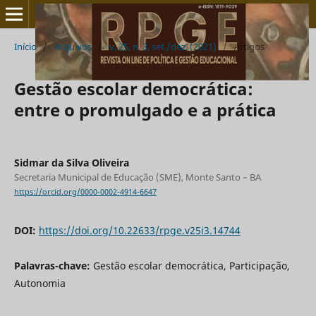
Início
/
Arquivos
/
v. 25, n. 3, set./dez. (2021)
/
Artigos
Gestão escolar democrática:
entre o promulgado e a prática
Sidmar da Silva Oliveira
Secretaria Municipal de Educação (SME), Monte Santo – BA
https://orcid.org/0000-0002-4914-6647
DOI:
https://doi.org/10.22633/rpge.v25i3.14744
Palavras-chave:
Gestão escolar democrática, Participação,
Autonomia