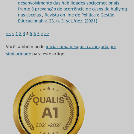
desenvolvimento das habilidades socioemocionais
frente à prevenção de ocorrência de casos de bullying
nas escolas
,
Revista on line de Política e Gestão
Educacional: v. 25, n. 3, set./dez. (2021)
<<
<
1
2
3
4
5
6
7
>
>>
Você também pode
iniciar uma pesquisa avançada por
similaridade
para este artigo.