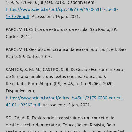
169, p. 876-900, jul./set. 2018. Disponível em:
https://www.scielo.br/pdf/cp/v48n169/1980-5314-cp-48-
169-876.pdf
. Acesso em: 16 jan. 2021.
PARO, V. H. Crítica da estrutura da escola. São Paulo, SP:
Cortez, 2011.
PARO, V. H. Gestão democrática da escola pública. 4. ed. São
Paulo, SP: Cortez, 2016.
SANTOS, S. M. M.; CASTRO, S. B. D. Gestão Escolar em Feira
de Santana: análise dos textos oficiais. Educação &
Realidade, Porto Alegre (RS), v. 45, n. 1, e-92062, 2020.
Disponível em:
https://www.scielo.br/pdf/edreal/v45n1/2175-6236-edreal-
45-01-e92062.pdf
. Acesso em: 15 jan. 2021.
SOUZA, Â. R. Explorando e construindo um conceito de
gestão escolar democrática. Educação em Revista, Belo
Horizonte (MG), v. 25, n. 3, p. 123-140, dez. 2009. Disponível