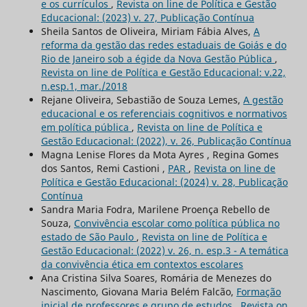
e os currículos
,
Revista on line de Política e Gestão
Educacional: (2023) v. 27, Publicação Contínua
Sheila Santos de Oliveira, Miriam Fábia Alves,
A
reforma da gestão das redes estaduais de Goiás e do
Rio de Janeiro sob a égide da Nova Gestão Pública
,
Revista on line de Política e Gestão Educacional: v.22,
n.esp.1, mar./2018
Rejane Oliveira, Sebastião de Souza Lemes,
A gestão
educacional e os referenciais cognitivos e normativos
em política pública
,
Revista on line de Política e
Gestão Educacional: (2022), v. 26, Publicação Contínua
Magna Lenise Flores da Mota Ayres , Regina Gomes
dos Santos, Remi Castioni ,
PAR
,
Revista on line de
Política e Gestão Educacional: (2024) v. 28, Publicação
Contínua
Sandra Maria Fodra, Marilene Proença Rebello de
Souza,
Convivência escolar como política pública no
estado de São Paulo
,
Revista on line de Política e
Gestão Educacional: (2022) v. 26, n. esp.3 - A temática
da convivência ética em contextos escolares
Ana Cristina Silva Soares, Romária de Menezes do
Nascimento, Giovana Maria Belém Falcão,
Formação
inicial de professores e grupo de estudos
,
Revista on