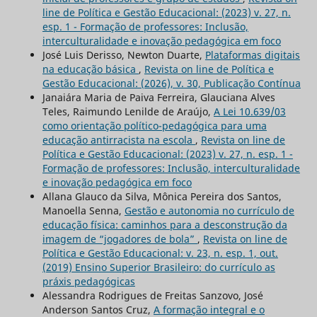
line de Política e Gestão Educacional: (2023) v. 27, n.
esp. 1 - Formação de professores: Inclusão,
interculturalidade e inovação pedagógica em foco
José Luis Derisso, Newton Duarte,
Plataformas digitais
na educação básica
,
Revista on line de Política e
Gestão Educacional: (2026), v. 30, Publicação Contínua
Janaiára Maria de Paiva Ferreira, Glauciana Alves
Teles, Raimundo Lenilde de Araújo,
A Lei 10.639/03
como orientação político-pedagógica para uma
educação antirracista na escola
,
Revista on line de
Política e Gestão Educacional: (2023) v. 27, n. esp. 1 -
Formação de professores: Inclusão, interculturalidade
e inovação pedagógica em foco
Allana Glauco da Silva, Mônica Pereira dos Santos,
Manoella Senna,
Gestão e autonomia no currículo de
educação física: caminhos para a desconstrução da
imagem de “jogadores de bola”
,
Revista on line de
Política e Gestão Educacional: v. 23, n. esp. 1, out.
(2019) Ensino Superior Brasileiro: do currículo as
práxis pedagógicas
Alessandra Rodrigues de Freitas Sanzovo, José
Anderson Santos Cruz,
A formação integral e o