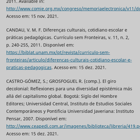
2011. Available in:
http://www.comie.org.mx/congreso/memoriaelectronica/v11/d
Acesso em: 15 nov. 2021.
CANDAU, V. M. F. Diferenças culturais, cotidiano escolar e
práticas pedagógicas. Currículo sem Fronteiras, v. 11, n. 2,
p. 240-255, 2011. Disponível em:
https://biblat.unam.mx/pt/revista/curriculo-sem-
fronteiras/articulo/diferencas-culturais-cotidiano-escolar-e-
praticas-pedagogicas
. Acesso em: 15 dez. 2021.
CASTRO-GÓMEZ, S.; GROSFOGUEL R. (comp.). El giro
decolonial: Reflexiones para una diversidad epistémica más
allá del capitalismo global. Bogotá: Siglo del Hombre
Editores; Universidad Central, Instituto de Estudios Sociales
Contemporáneos y Pontificia Universidad Javeriana: Instituto
Pensar, 2007. Disponível em:
http://www.ceapedi.com.ar/imagenes/biblioteca/libreria/419.p
Acesso em: 15 dez. 2021.