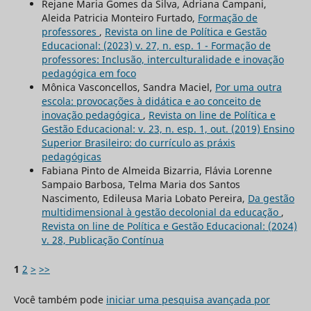
Rejane Maria Gomes da Silva, Adriana Campani,
Aleida Patricia Monteiro Furtado,
Formação de
professores
,
Revista on line de Política e Gestão
Educacional: (2023) v. 27, n. esp. 1 - Formação de
professores: Inclusão, interculturalidade e inovação
pedagógica em foco
Mônica Vasconcellos, Sandra Maciel,
Por uma outra
escola: provocações à didática e ao conceito de
inovação pedagógica
,
Revista on line de Política e
Gestão Educacional: v. 23, n. esp. 1, out. (2019) Ensino
Superior Brasileiro: do currículo as práxis
pedagógicas
Fabiana Pinto de Almeida Bizarria, Flávia Lorenne
Sampaio Barbosa, Telma Maria dos Santos
Nascimento, Edileusa Maria Lobato Pereira,
Da gestão
multidimensional à gestão decolonial da educação
,
Revista on line de Política e Gestão Educacional: (2024)
v. 28, Publicação Contínua
1
2
>
>>
Você também pode
iniciar uma pesquisa avançada por