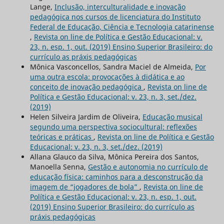
Lange,
Inclusão, interculturalidade e inovação
pedagógica nos cursos de licenciatura do Instituto
Federal de Educação, Ciência e Tecnologia catarinense
,
Revista on line de Política e Gestão Educacional: v.
23, n. esp. 1, out. (2019) Ensino Superior Brasileiro: do
currículo as práxis pedagógicas
Mônica Vasconcellos, Sandra Maciel de Almeida,
Por
uma outra escola: provocações à didática e ao
conceito de inovação pedagógica
,
Revista on line de
Política e Gestão Educacional: v. 23, n. 3, set./dez.
(2019)
Helen Silveira Jardim de Oliveira,
Educação musical
segundo uma perspectiva sociocultural: reflexões
teóricas e práticas
,
Revista on line de Política e Gestão
Educacional: v. 23, n. 3, set./dez. (2019)
Allana Glauco da Silva, Mônica Pereira dos Santos,
Manoella Senna,
Gestão e autonomia no currículo de
educação física: caminhos para a desconstrução da
imagem de “jogadores de bola”
,
Revista on line de
Política e Gestão Educacional: v. 23, n. esp. 1, out.
(2019) Ensino Superior Brasileiro: do currículo as
práxis pedagógicas