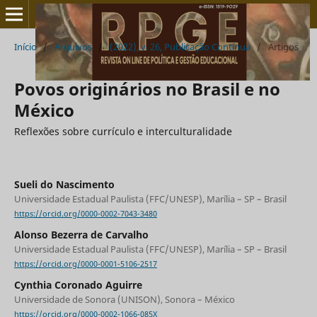
Início
/
Arquivos
/
(2022), v. 26, Publicação Contínua
/
Artigos
Povos originários no Brasil e no
México
Reflexões sobre currículo e interculturalidade
Sueli do Nascimento
Universidade Estadual Paulista (FFC/UNESP), Marília – SP – Brasil
https://orcid.org/0000-0002-7043-3480
Alonso Bezerra de Carvalho
Universidade Estadual Paulista (FFC/UNESP), Marília – SP – Brasil
https://orcid.org/0000-0001-5106-2517
Cynthia Coronado Aguirre
Universidade de Sonora (UNISON), Sonora – México
https://orcid.org/0000-0002-1066-085X