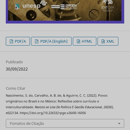
PDF/A
PDF/A (English)
HTML
XML
Publicado
30/09/2022
Como Citar
Nascimento, S. do, Carvalho, A. B. de, & Aguirre, C. C. (2022). Povos
originários no Brasil e no México: Reflexões sobre currículo e
interculturalidade.
Revista on Line De Política E Gestão Educacional
,
26
(00),
e022134. https://doi.org/10.22633/rpge.v26i00.16056
Fomatos de Citação