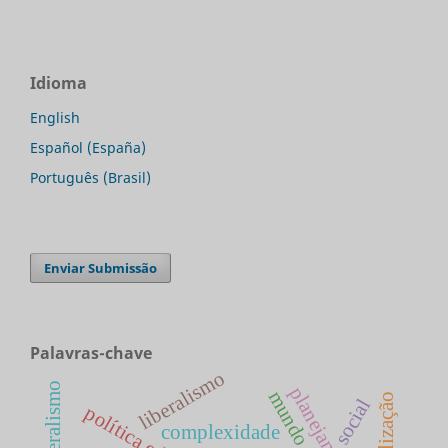
Idioma
English
Español (España)
Português (Brasil)
Enviar Submissão
Palavras-chave
liberalismo
neoliberalismo
globalização
social
complexidade