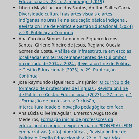
Educacional: v. 23, n. 2, maio/ago. (2019)
Libério Mayk Luciano dos Santos, Anilton Salles Garcia,
Diversidade cultural nas artes visuais e artes
indígenas no Brasil e na educação básica indígena
,
Revista on line de Política e Gestão Educacional: (2024)
v. 28, Publicação Contínua
Ana Carolina Simoes Lamounier Figueiredo dos
Santos, Girlene Ribeiro de Jesus, Regiane Quezia
Gomes da Costa,
Análise da infraestrutura em escolas
localizadas em terras remanescentes de Quilombos
no período de 2014 a 2024
,
Revista on line de Política
e Gestão Educacional: (2025), v. 29, Publicação
Contínua
José Raymundo Figueiredo Lins Júnior,
O currículo de
formação de professores de línguas
,
Revista on line
de Política e Gestão Educacional: (2023) v. 27, n. esp. 1
- Formação de professores: Inclusão,
interculturalidade e inovação pedagógica em foco
Ana Lúcia Oliveira Aguiar, Emerson Augusto de
Medeiros,
Formação inicial de professores da
educação do campo: a experiência do PRONERA/UERN
em narrativas (auto) biográficas
,
Revista on line de
Política e Gestão Educacional: v. 22, n. 3, set./dez.