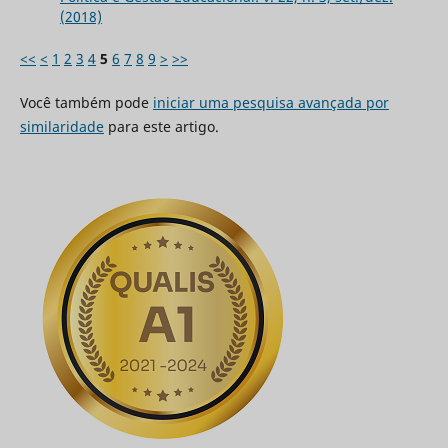
(2018)
<<
<
1
2
3
4
5
6
7
8
9
>
>>
Você também pode
iniciar uma pesquisa avançada por
similaridade
para este artigo.