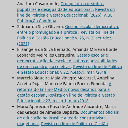
Ana Lara Casagrande,
O papel dos cursinhos
populares e desigualdade educacional
,
Revista on
line de Política e Gestão Educacional: (2026), v. 30,
Publicação Contínua
Sidmar da Silva Oliveira,
Gestão escolar democrática:
entre o promulgado e a prática
,
Revista on line de
Política e Gestão Educacional: v. 25, n. 3, set./dez.
(2021)
Elisangela da Silva Bernado, Amanda Moreira Borde,
Leonardo Meirelles Cerqueira,
Gestão escolar e
democratização da escola: desafios e possibilidades
de uma construção coletiva
,
Revista on line de Política
e Gestão Educacional: v.22, n.esp.1, mar./2018
Marcelo Siqueira Maia Vinagre Mocarzel, Angelina
Accetta Rojas, Maria de Fátima Barros Pimenta,
A
reforma do Ensino Médio: novos desafios para a
gestão escolar
,
Revista on line de Política e Gestão
Educacional: v.22, n.esp.1, mar./2018
Maria Aparecida Rosa de Andrade Alixandre, Maria
das Graças de Almeida Baptista,
Documentos oficiais
de educação no Brasil e a teoria construtivista
piagetiana
,
Revista on line de Política e Gestão