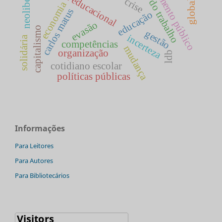
planejamento público
mundo do trabalho
política educacional
crise
economia
carlos matus
educação
evasão
capitalismo
gestão
incerteza
solidária
competências
mudança
organização
ldb
cotidiano escolar
políticas públicas
Informações
Para Leitores
Para Autores
Para Bibliotecários