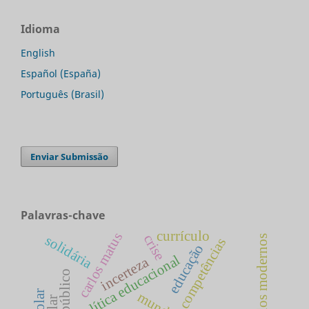
Idioma
English
Español (España)
Português (Brasil)
Enviar Submissão
Palavras-chave
currículo
carlos matus
crise
solidária
estados modernos
competências
educação
política educacional
incerteza