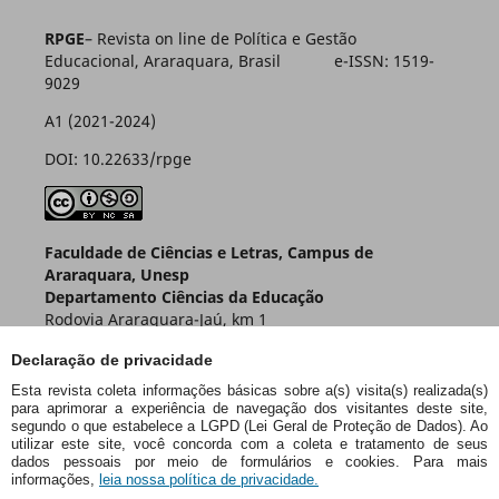
RPGE
– Revista on line de Política e Gestão
Educacional, Araraquara, Brasil e-ISSN: 1519-
9029
A1 (2021-2024)
DOI: 10.22633/rpge
Faculdade de Ciências e Letras, Campus de
Araraquara, Unesp
Departamento Ciências da Educação
Rodovia Araraquara-Jaú, km 1
Caixa Postal 174 – CEP 14800-901
Declaração de privacidade
Araraquara – SP – Brasil
Esta revista coleta informações básicas sobre a(s) visita(s) realizada(s)
para aprimorar a experiência de navegação dos visitantes deste site,
segundo o que estabelece a LGPD (Lei Geral de Proteção de Dados). Ao
utilizar este site, você concorda com a coleta e tratamento de seus
dados pessoais por meio de formulários e cookies. Para mais
informações,
leia nossa política de privacidade.