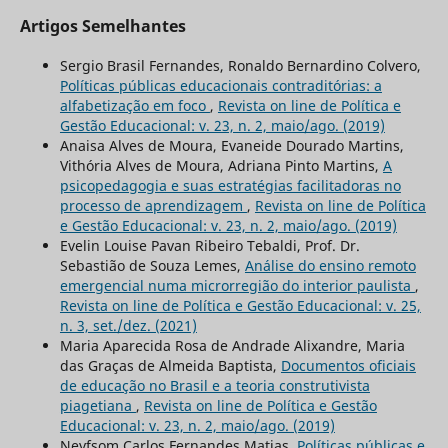
Artigos Semelhantes
Sergio Brasil Fernandes, Ronaldo Bernardino Colvero,
Políticas públicas educacionais contraditórias: a
alfabetização em foco
,
Revista on line de Política e
Gestão Educacional: v. 23, n. 2, maio/ago. (2019)
Anaisa Alves de Moura, Evaneide Dourado Martins,
Vithória Alves de Moura, Adriana Pinto Martins,
A
psicopedagogia e suas estratégias facilitadoras no
processo de aprendizagem
,
Revista on line de Política
e Gestão Educacional: v. 23, n. 2, maio/ago. (2019)
Evelin Louise Pavan Ribeiro Tebaldi, Prof. Dr.
Sebastião de Souza Lemes,
Análise do ensino remoto
emergencial numa microrregião do interior paulista
,
Revista on line de Política e Gestão Educacional: v. 25,
n. 3, set./dez. (2021)
Maria Aparecida Rosa de Andrade Alixandre, Maria
das Graças de Almeida Baptista,
Documentos oficiais
de educação no Brasil e a teoria construtivista
piagetiana
,
Revista on line de Política e Gestão
Educacional: v. 23, n. 2, maio/ago. (2019)
Neyfsom Carlos Fernandes Matias,
Políticas públicas e