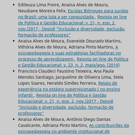
Edileuza Lima Freire, Anaisa Alves de Moura,
Neudiane Moreira Felix,
Escolas Bilingues para surdos
no Brasil: uma luta a ser conquistada
,
Revista on line
de Política e Gestão Educacional: v. 21, n. esp. 2,
nov./2017 - Dossiê “Inclusão e diversidade, exclusão,
formação de professores”
Anaisa Alves de Moura, Evaneide Dourado Martins,
Vithória Alves de Moura, Adriana Pinto Martins,
A
psicopedagogia e suas estratégias facilitadoras no
processo de aprendizagem
,
Revista on line de Política
e Gestão Educacional: v. 23, n. 2, maio/ago. (2019)
Francisco Claudeci Faustino Teixeira, Ana Paula
Mendes Santiago, Jacqueline de Oliveira Lima, Stela
Lopes Soares, Heraldo Simões Ferreira,
Relato de
experiência no estágio supervisionado I no ensino
infantil
,
Revista on line de Política e Gestão
Educacional: v. 21, n. esp. 2, nov./2017 - Dossiê
“Inclusão e diversidade, exclusão, formação de
professores”
Anaisa Alves de Moura, Antônio Diego Dantas
Cavalcante, Adriana Pinto Martins,
As contribuições da
psicopedagogia no ambiente institucional de