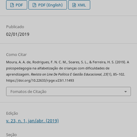
PDF
PDF (English)
XML
Publicado
02/01/2019
Como Citar
Moura, A. A. de, Rodrigues, F. N. C. M., Soares, S. L., & Ferreira, H. S. (2019). A
psicopedagogia na alfabetização de crianças com dificuldades de
aprendizagem.
Revista on Line De Política E Gestão Educacional
,
23
(1), 85–102.
https://doi.org/10.22633/rpge.v23i1.11493
Fomatos de Citação
Edição
v. 23, n. 1, jan/abr. (2019)
Seção