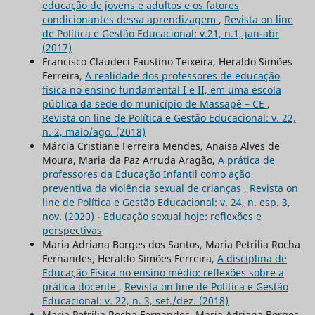
educação de jovens e adultos e os fatores
condicionantes dessa aprendizagem
,
Revista on line
de Política e Gestão Educacional: v.21, n.1, jan-abr
(2017)
Francisco Claudeci Faustino Teixeira, Heraldo Simões
Ferreira,
A realidade dos professores de educação
física no ensino fundamental I e II, em uma escola
pública da sede do município de Massapê – CE
,
Revista on line de Política e Gestão Educacional: v. 22,
n. 2, maio/ago. (2018)
Márcia Cristiane Ferreira Mendes, Anaisa Alves de
Moura, Maria da Paz Arruda Aragão,
A prática de
professores da Educação Infantil como ação
preventiva da violência sexual de crianças
,
Revista on
line de Política e Gestão Educacional: v. 24, n. esp. 3,
nov. (2020) - Educação sexual hoje: reflexões e
perspectivas
Maria Adriana Borges dos Santos, Maria Petrilia Rocha
Fernandes, Heraldo Simões Ferreira,
A disciplina de
Educação Física no ensino médio: reflexões sobre a
prática docente
,
Revista on line de Política e Gestão
Educacional: v. 22, n. 3, set./dez. (2018)
Maria Petrília Rocha Fernandes, Maria Adriana Borges