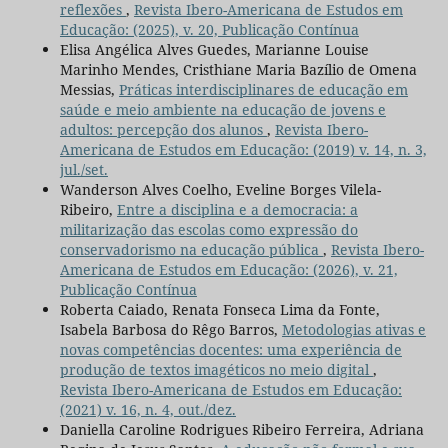
reflexões
,
Revista Ibero-Americana de Estudos em
Educação: (2025), v. 20, Publicação Contínua
Elisa Angélica Alves Guedes, Marianne Louise
Marinho Mendes, Cristhiane Maria Bazílio de Omena
Messias,
Práticas interdisciplinares de educação em
saúde e meio ambiente na educação de jovens e
adultos: percepção dos alunos
,
Revista Ibero-
Americana de Estudos em Educação: (2019) v. 14, n. 3,
jul./set.
Wanderson Alves Coelho, Eveline Borges Vilela-
Ribeiro,
Entre a disciplina e a democracia: a
militarização das escolas como expressão do
conservadorismo na educação pública
,
Revista Ibero-
Americana de Estudos em Educação: (2026), v. 21,
Publicação Contínua
Roberta Caiado, Renata Fonseca Lima da Fonte,
Isabela Barbosa do Rêgo Barros,
Metodologias ativas e
novas competências docentes: uma experiência de
produção de textos imagéticos no meio digital
,
Revista Ibero-Americana de Estudos em Educação:
(2021) v. 16, n. 4, out./dez.
Daniella Caroline Rodrigues Ribeiro Ferreira, Adriana