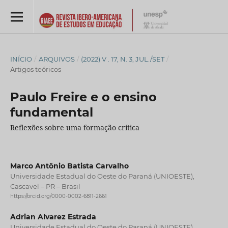
INÍCIO
/
ARQUIVOS
/
(2022) V . 17, N. 3, JUL./SET
/
Artigos teóricos
Paulo Freire e o ensino
fundamental
Reflexões sobre uma formação crítica
Marco Antônio Batista Carvalho
Universidade Estadual do Oeste do Paraná (UNIOESTE),
Cascavel – PR – Brasil
https://orcid.org/0000-0002-6811-2661
Adrian Alvarez Estrada
Universidade Estadual do Oeste do Paraná (UNIOESTE),