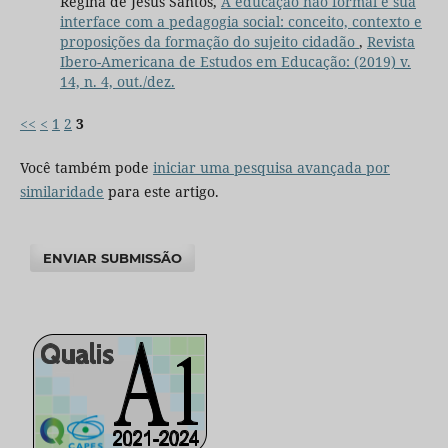
Regina de Jesus Santos,
A educação não formal e sua
interface com a pedagogia social: conceito, contexto e
proposições da formação do sujeito cidadão
,
Revista
Ibero-Americana de Estudos em Educação: (2019) v.
14, n. 4, out./dez.
<<
<
1
2
3
Você também pode
iniciar uma pesquisa avançada por
similaridade
para este artigo.
ENVIAR SUBMISSÃO