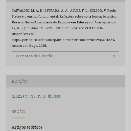
CARVALHO, M. A. B.; ESTRADA, A. A.; ALVES, F. L.; SOLIGO, V. Paulo
Freire e o ensino fundamental: Reflexões sobre uma formação crítica.
Revista Ibero-Americana de Estudos em Educação
, Araraquara, v.
17, n. 3, p. 1514–1531, 2022. DOI: 10.21723/riaee.v17i3.16834.
Disponível em:
https://periodicos.fclar.unesp.br/iberoamericana/article/view/16834.
Acesso em: 8 ago. 2026.
Fomatos de Citação
EDIÇÃO
(2022) v . 17, n. 3, jul./set
SEÇÃO
Artigos teóricos