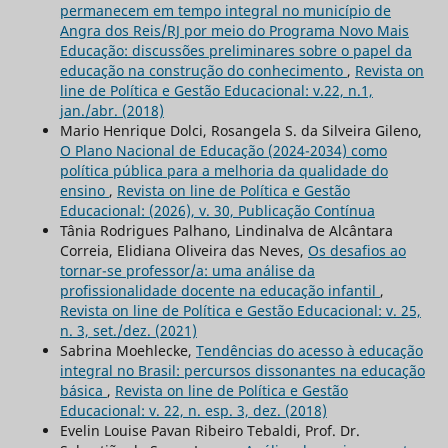
permanecem em tempo integral no município de
Angra dos Reis/RJ por meio do Programa Novo Mais
Educação: discussões preliminares sobre o papel da
educação na construção do conhecimento
,
Revista on
line de Política e Gestão Educacional: v.22, n.1,
jan./abr. (2018)
Mario Henrique Dolci, Rosangela S. da Silveira Gileno,
O Plano Nacional de Educação (2024-2034) como
política pública para a melhoria da qualidade do
ensino
,
Revista on line de Política e Gestão
Educacional: (2026), v. 30, Publicação Contínua
Tânia Rodrigues Palhano, Lindinalva de Alcântara
Correia, Elidiana Oliveira das Neves,
Os desafios ao
tornar-se professor/a: uma análise da
profissionalidade docente na educação infantil
,
Revista on line de Política e Gestão Educacional: v. 25,
n. 3, set./dez. (2021)
Sabrina Moehlecke,
Tendências do acesso à educação
integral no Brasil: percursos dissonantes na educação
básica
,
Revista on line de Política e Gestão
Educacional: v. 22, n. esp. 3, dez. (2018)
Evelin Louise Pavan Ribeiro Tebaldi, Prof. Dr.