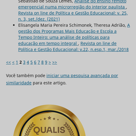
Sebastião de Souza Lemes,
Análise do ensino remoto
emergencial numa microrregião do interior paulista
,
Revista on line de Política e Gestão Educacional: v. 25,
n. 3, set./dez. (2021)
Elisangela Maria Pereira Schimonek, Theresa Adrião,
A
gestão dos Programas Mais Educação e Escola a
Tempo Inteiro: uma análise de políticas para
educação em tempo integral
,
Revista on line de
Política e Gestão Educacional: v.22, n.esp.1, mar./2018
<<
<
1
2
3
4
5
6
7
8
9
>
>>
Você também pode
iniciar uma pesquisa avançada por
similaridade
para este artigo.