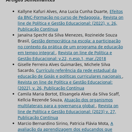
Kallyne Kafuri Alves, Ana Lucia Cunha Duarte,
Efeitos
da BNC-Formação no curso de Pedagogia
,
Revista on
line de Política e Gestão Educacional: (2022), v. 26,
Publicação Contínua
Janaína Specht da Silva Menezes, Rozineide Souza
Brasil,
Gestão democrática na escola: a participação
no contexto da prática de um programa de educação
em tempo integral
,
Revista on line de Política e
Gestão Educacional: v.22, n.esp.1, mar./2018
Giselle Ferreira Alves Guimarães, Michele Silva
Sacardo,
Currículo referência da rede estadual da
educação de Goiás e políticas curriculares nacionais
,
Revista on line de Política e Gestão Educacional:
(2022), v. 26, Publicação Contínua
Camila Maria Bortot, Elisangela Alves da Silva Scaff,
Kellcia Rezende Souza,
Atuação dos organismos
multilaterais para a governança global
,
Revista on
line de Política e Gestão Educacional: (2023) v. 27,
Publicação Contínua
Marcio Bernardino Sirino, Patricia Flávia Mota,
A
avaliação da aprendizagem dos educandos que