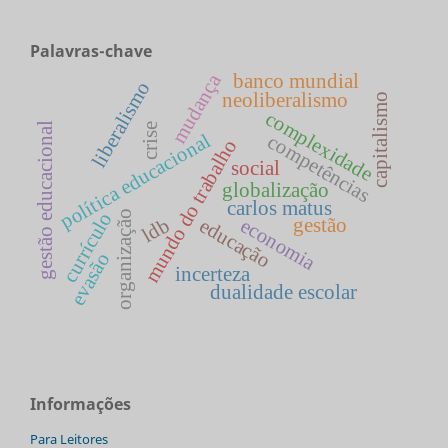
Palavras-chave
mudança
banco mundial
liberalismo
neoliberalismo
capitalismo
complexidade
gestão educacional
crise
política educacional
competências
mundo do trabalho
social
globalização
carlos matus
currículo
organização
ldb
educação
gestão
economia
evasão
incerteza
dualidade escolar
Informações
Para Leitores