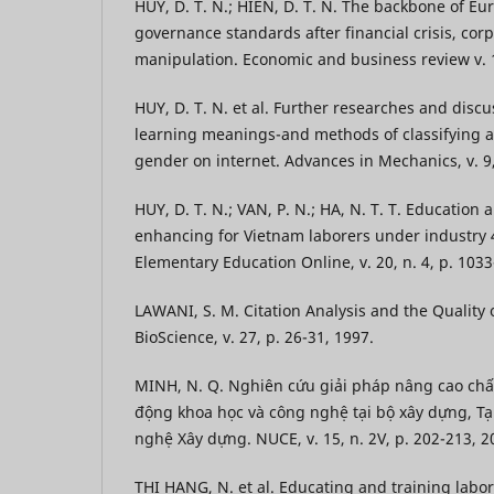
HUY, D. T. N.; HIEN, D. T. N. The backbone of E
governance standards after financial crisis, cor
manipulation. Economic and business review v. 12
HUY, D. T. N. et al. Further researches and dis
learning meanings-and methods of classifying 
gender on internet. Advances in Mechanics, v. 9,
HUY, D. T. N.; VAN, P. N.; HA, N. T. T. Education 
enhancing for Vietnam laborers under industry 
Elementary Education Online, v. 20, n. 4, p. 103
LAWANI, S. M. Citation Analysis and the Quality of
BioScience, v. 27, p. 26-31, 1997.
MINH, N. Q. Nghiên cứu giải pháp nâng cao chấ
động khoa học và công nghệ tại bộ xây dựng, T
nghệ Xây dựng. NUCE, v. 15, n. 2V, p. 202-213, 2
THI HANG, N. et al. Educating and training labor