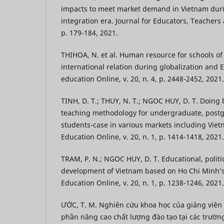
impacts to meet market demand in Vietnam duri
integration era. Journal for Educators, Teachers a
p. 179-184, 2021.
THIHOA, N. et al. Human resource for schools of 
international relation during globalization and
education Online, v. 20, n. 4, p. 2448-2452, 2021.
TINH, D. T.; THUY, N. T.; NGOC HUY, D. T. Doing
teaching methodology for undergraduate, postg
students-case in various markets including Vie
Education Online, v. 20, n. 1, p. 1414-1418, 2021.
TRAM, P. N.; NGOC HUY, D. T. Educational, polit
development of Vietnam based on Ho Chi Minh’s
Education Online, v. 20, n. 1, p. 1238-1246, 2021.
ƯỚC, T. M. Nghiên cứu khoa học của giảng viên 
phần nâng cao chất lượng đào tạo tại các trườn