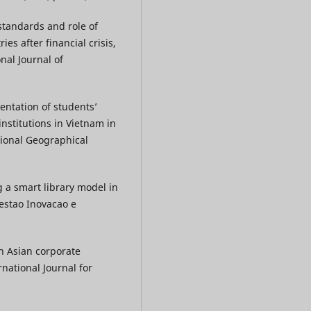
standards and role of
s after financial crisis,
nal Journal of
entation of students’
institutions in Vietnam in
tional Geographical
g a smart library model in
gestao Inovacao e
th Asian corporate
rnational Journal for