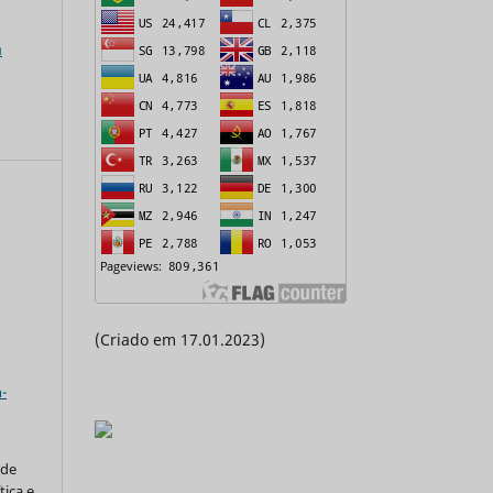
a
(Criado em 17.01.2023)
a
-
 de
tica e