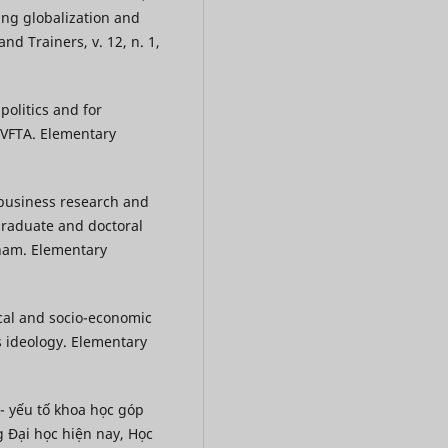
ng globalization and
nd Trainers, v. 12, n. 1,
politics and for
 EVFTA. Elementary
 business research and
raduate and doctoral
tnam. Elementary
ical and socio-economic
 ideology. Elementary
- yếu tố khoa học góp
g Đại học hiện nay, Học