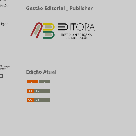
issão
Gestão Editorial _ Publisher
tigos
a
Edição Atual
0