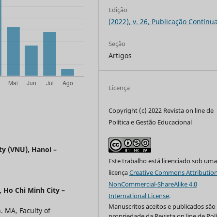
Edição
(2022), v. 26, Publicação Contínu
Seção
Artigos
Licença
Copyright (c) 2022 Revista on line de
Política e Gestão Educacional
ty (VNU), Hanoi –
Este trabalho está licenciado sob um
licença
Creative Commons Attribution
NonCommercial-ShareAlike 4.0
 Ho Chi Minh City –
International License
.
Manuscritos aceitos e publicados são
. MA, Faculty of
propriedade da Revista on line de Polí