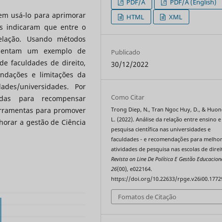
PDF/A
PDF/A (English)
dem usá-lo para aprimorar
HTML
XML
os indicaram que entre o
elação. Usando métodos
presentam um exemplo de
Publicado
de faculdades de direito,
30/12/2022
ndações e limitações da
ades/universidades. Por
Como Citar
adas para recompensar
erramentas para promover
Trong Diep, N., Tran Ngoc Huy, D., & Huo
L. (2022). Análise da relação entre ensino e
orar a gestão de Ciência
pesquisa científica nas universidades e
faculdades - e recomendações para melhor
atividades de pesquisa nas escolas de direi
Revista on Line De Política E Gestão Educacion
26
(00), e022164.
https://doi.org/10.22633/rpge.v26i00.1772
Fomatos de Citação