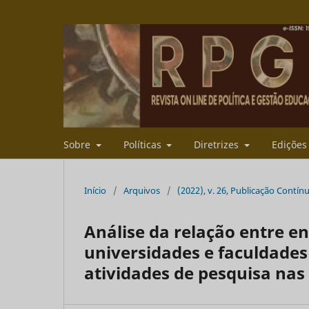
Sobre
Políticas
Diretrizes
Ediçõe
Início
/
Arquivos
/
(2022), v. 26, Publicação Contín
Análise da relação entre en
universidades e faculdade
atividades de pesquisa nas 