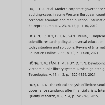
HA, T. T. A. et al. Modern corporate governance 
auditing-cases in some Western European countrie
corporate scandals and manipulation. Internatio
Entrepreneurship, v. 23, n. 1S, p. 1-10, 2019.
HOA, N. T.; HUY, D. T. N.; VAN TRUNG, T. Implem
scientific research policy at universal education 
today situation and solutions. Review of Interna
Education Online, v. 11, n. 10, p. 73-80, 2021.
HỒNG, T. V.; TÂM, T. M.; HUY, D. T. N. Developin
Vietnam public library system. Revista geintec-
Tecnologias, v. 11, n. 3, p. 1320-1329, 2021.
HUY, D. T. N. The critical analysis of limited Sou
governance standards after financial crisis. Inte
Quality Research, v. 9, n. 4, p. 741-746, 2015.