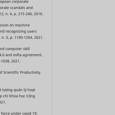
uropean corporate
porate scandals and
, n. 4, p. 215-240, 2010.
cussion on machine
and recognizing users
 n. 3, p. 1190-1204, 2021.
and computer skill
4.0 and evfta agreement.
3-1038, 2021.
 Scientific Productivity.
t lượng quản lý hoạt
ạp chí Khoa học Công
021.
 force under covid 19;