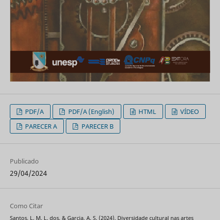
PDF/A
PDF/A (English)
HTML
VÍDEO
PARECER A
PARECER B
Publicado
29/04/2024
Como Citar
Santos, L. M. L. dos, & Garcia, A. S. (2024). Diversidade cultural nas artes