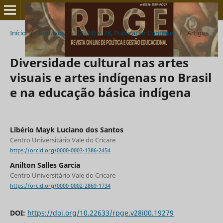
Início
/
Arquivos
/
(2024) v. 28, Publicação Contínua
/
Artigos
Diversidade cultural nas artes
visuais e artes indígenas no Brasil
e na educação básica indígena
Libério Mayk Luciano dos Santos
Centro Universitário Vale do Cricare
https://orcid.org/0000-0003-1386-2454
Anilton Salles Garcia
Centro Universitário Vale do Cricare
https://orcid.org/0000-0002-2869-1734
DOI:
https://doi.org/10.22633/rpge.v28i00.19279