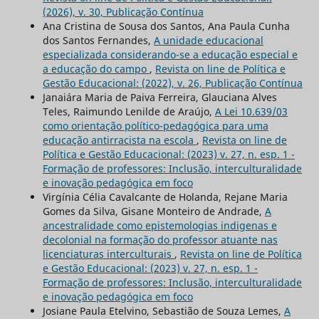
(2026), v. 30, Publicação Contínua
Ana Cristina de Sousa dos Santos, Ana Paula Cunha
dos Santos Fernandes,
A unidade educacional
especializada considerando-se a educação especial e
a educação do campo
,
Revista on line de Política e
Gestão Educacional: (2022), v. 26, Publicação Contínua
Janaiára Maria de Paiva Ferreira, Glauciana Alves
Teles, Raimundo Lenilde de Araújo,
A Lei 10.639/03
como orientação político-pedagógica para uma
educação antirracista na escola
,
Revista on line de
Política e Gestão Educacional: (2023) v. 27, n. esp. 1 -
Formação de professores: Inclusão, interculturalidade
e inovação pedagógica em foco
Virgínia Célia Cavalcante de Holanda, Rejane Maria
Gomes da Silva, Gisane Monteiro de Andrade,
A
ancestralidade como epistemologias indigenas e
decolonial na formação do professor atuante nas
licenciaturas interculturais
,
Revista on line de Política
e Gestão Educacional: (2023) v. 27, n. esp. 1 -
Formação de professores: Inclusão, interculturalidade
e inovação pedagógica em foco
Josiane Paula Etelvino, Sebastião de Souza Lemes,
A