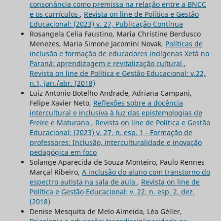
consonância como premissa na relação entre a BNCC
e os currículos
,
Revista on line de Política e Gestão
Educacional: (2023) v. 27, Publicação Contínua
Rosangela Celia Faustino, Maria Christine Berdusco
Menezes, Maria Simone Jacomini Novak,
Políticas de
inclusão e formação de educadores indígenas Xetá no
Paraná: aprendizagem e revitalização cultural
,
Revista on line de Política e Gestão Educacional: v.22,
n.1, jan./abr. (2018)
Luiz Antonio Botelho Andrade, Adriana Campani,
Felipe Xavier Neto,
Reflexões sobre a docência
intercultural e inclusiva à luz das epistemologias de
Freire e Maturana
,
Revista on line de Política e Gestão
Educacional: (2023) v. 27, n. esp. 1 - Formação de
professores: Inclusão, interculturalidade e inovação
pedagógica em foco
Solange Aparecida de Souza Monteiro, Paulo Rennes
Marçal Ribeiro,
A inclusão do aluno com transtorno do
espectro autista na sala de aula
,
Revista on line de
Política e Gestão Educacional: v. 22, n. esp. 2, dez.
(2018)
Denise Mesquita de Melo Almeida, Léa Géller,