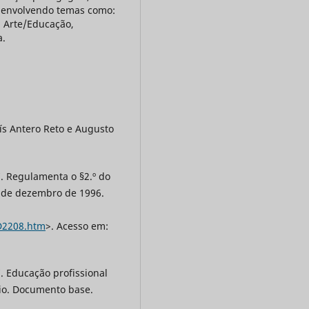
s envolvendo temas como:
s, Arte/Educação,
a.
ís Antero Reto e Augusto
7. Regulamenta o §2.º do
20 de dezembro de 1996.
/D2208.htm
>. Acesso em:
7. Educação profissional
dio. Documento base.