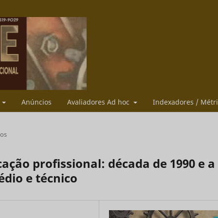
s
Anúncios
Avaliadores Ad hoc
Indexadores / Métr
gos
cação profissional: década de 1990 e a
dio e técnico