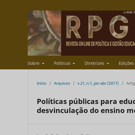
Sobre
Políticas
Diretrizes
Ediçõe
Início
/
Arquivos
/
v.21, n.1, jan-abr (2017)
/
Arti
Políticas públicas para edu
desvinculação do ensino mé