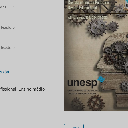
o Sul- IFSC
lle.edu.br
lle.edu.br
.9784
fissional. Ensino médio.