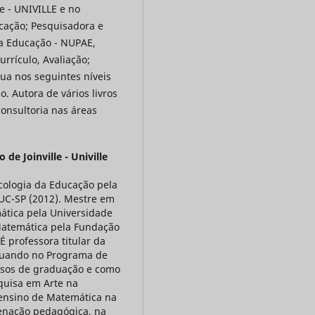
e - UNIVILLE e no
ação; Pesquisadora e
a Educação - NUPAE,
urrículo, Avaliação;
tua nos seguintes níveis
. Autora de vários livros
onsultoria nas áreas
de Joinville - Univille
cologia da Educação pela
PUC-SP (2012). Mestre em
ática pela Universidade
Matemática pela Fundação
 É professora titular da
atuando no Programa de
rsos de graduação e como
quisa em Arte na
ensino de Matemática na
denação pedagógica, na