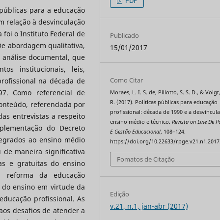
PDF
s públicas para a educação
m relação à desvinculação
foi o Instituto Federal de
Publicado
De abordagem qualitativa,
15/01/2017
e análise documental, que
s institucionais, leis,
Como Citar
profissional na década de
97. Como referencial de
Moraes, L. I. S. de, Pillotto, S. S. D., & Voigt,
R. (2017). Políticas públicas para educação
onteúdo, referendada por
profissional: década de 1990 e a desvincul
as entrevistas a respeito
ensino médio e técnico.
Revista on Line De Po
mplementação do Decreto
E Gestão Educacional
, 108–124.
tegrados ao ensino médio
https://doi.org/10.22633/rpge.v21.n1.2017
 de maneira significativa
Fomatos de Citação
as e gratuitas do ensino
da reforma da educação
 do ensino em virtude da
Edição
educação profissional. As
v.21, n.1, jan-abr (2017)
aos desafios de atender a