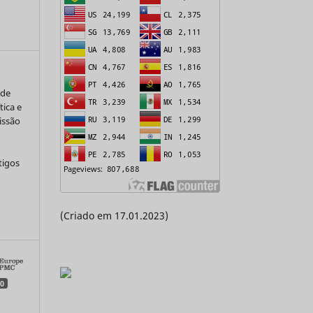
 de
tica e
issão
tigos
a
(Criado em 17.01.2023)
0