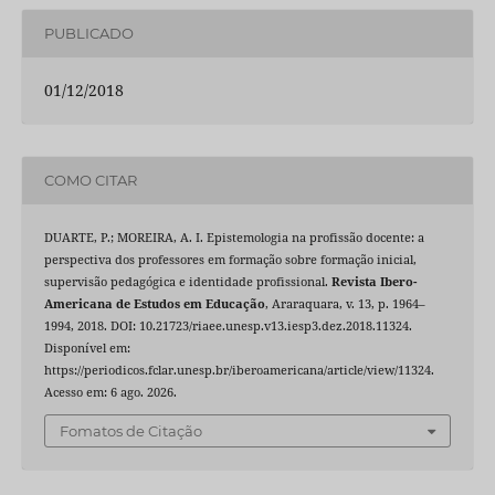
PUBLICADO
01/12/2018
COMO CITAR
DUARTE, P.; MOREIRA, A. I. Epistemologia na profissão docente: a
perspectiva dos professores em formação sobre formação inicial,
supervisão pedagógica e identidade profissional.
Revista Ibero-
Americana de Estudos em Educação
, Araraquara, v. 13, p. 1964–
1994, 2018. DOI: 10.21723/riaee.unesp.v13.iesp3.dez.2018.11324.
Disponível em:
https://periodicos.fclar.unesp.br/iberoamericana/article/view/11324.
Acesso em: 6 ago. 2026.
Fomatos de Citação