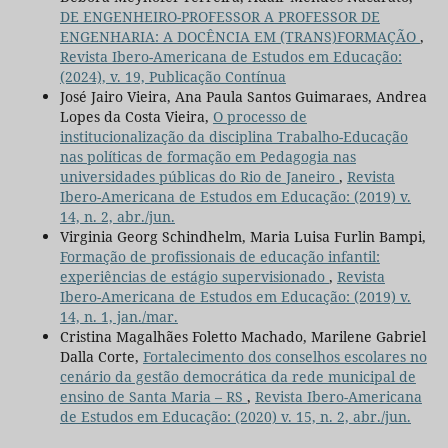
DE ENGENHEIRO-PROFESSOR A PROFESSOR DE
ENGENHARIA: A DOCÊNCIA EM (TRANS)FORMAÇÃO
,
Revista Ibero-Americana de Estudos em Educação:
(2024), v. 19, Publicação Contínua
José Jairo Vieira, Ana Paula Santos Guimaraes, Andrea
Lopes da Costa Vieira,
O processo de
institucionalização da disciplina Trabalho-Educação
nas políticas de formação em Pedagogia nas
universidades públicas do Rio de Janeiro
,
Revista
Ibero-Americana de Estudos em Educação: (2019) v.
14, n. 2, abr./jun.
Virginia Georg Schindhelm, Maria Luisa Furlin Bampi,
Formação de profissionais de educação infantil:
experiências de estágio supervisionado
,
Revista
Ibero-Americana de Estudos em Educação: (2019) v.
14, n. 1, jan./mar.
Cristina Magalhães Foletto Machado, Marilene Gabriel
Dalla Corte,
Fortalecimento dos conselhos escolares no
cenário da gestão democrática da rede municipal de
ensino de Santa Maria – RS
,
Revista Ibero-Americana
de Estudos em Educação: (2020) v. 15, n. 2, abr./jun.