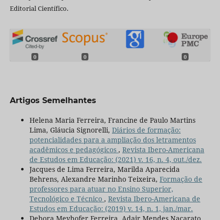
Editorial Científico.
0
0
0
Artigos Semelhantes
Helena Maria Ferreira, Francine de Paulo Martins
Lima, Gláucia Signorelli,
Diários de formação:
potencialidades para a ampliação dos letramentos
acadêmicos e pedagógicos
,
Revista Ibero-Americana
de Estudos em Educação: (2021) v. 16, n. 4, out./dez.
Jacques de Lima Ferreira, Marilda Aparecida
Behrens, Alexandre Marinho Teixeira,
Formação de
professores para atuar no Ensino Superior,
Tecnológico e Técnico
,
Revista Ibero-Americana de
Estudos em Educação: (2019) v. 14, n. 1, jan./mar.
Debora Meyhofer Ferreira, Adair Mendes Nacarato,