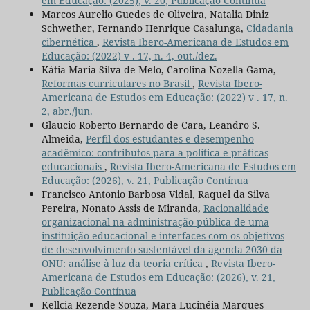
em Educação: (2025), v. 20, Publicação Contínua
Marcos Aurelio Guedes de Oliveira, Natalia Diniz
Schwether, Fernando Henrique Casalunga,
Cidadania
cibernética
,
Revista Ibero-Americana de Estudos em
Educação: (2022) v . 17, n. 4, out./dez.
Kátia Maria Silva de Melo, Carolina Nozella Gama,
Reformas curriculares no Brasil
,
Revista Ibero-
Americana de Estudos em Educação: (2022) v . 17, n.
2, abr./jun.
Glaucio Roberto Bernardo de Cara, Leandro S.
Almeida,
Perfil dos estudantes e desempenho
acadêmico: contributos para a política e práticas
educacionais
,
Revista Ibero-Americana de Estudos em
Educação: (2026), v. 21, Publicação Contínua
Francisco Antonio Barbosa Vidal, Raquel da Silva
Pereira, Nonato Assis de Miranda,
Racionalidade
organizacional na administração pública de uma
instituição educacional e interfaces com os objetivos
de desenvolvimento sustentável da agenda 2030 da
ONU: análise à luz da teoria crítica
,
Revista Ibero-
Americana de Estudos em Educação: (2026), v. 21,
Publicação Contínua
Kellcia Rezende Souza, Mara Lucinéia Marques