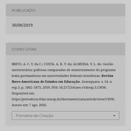
PUBLICADO
30/08/2019
COMO CITAR
BRITO, A. C. T. da C.; COSTA, A. K. T. da; ALMEIDA, V. L. de. Gestão
universitária: políticas comparadas de monitoramento do programa
bolsa permanência em universidades federais brasileiras.
Revista
Ibero-Americana de Estudos em Educação
, Araraquara, v. 14, n.
esp.3, p. 1862–1875, 2019. DOI: 10.21723/riaee.v14iesp.3.13036.
Disponível em:
https://periodicos.fclar.unesp.br/iberoamericana/article/view/13036.
Acesso em: 7 ago. 2026.
Fomatos de Citação