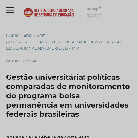
INÍCIO
/
ARQUIVOS
/
(2019) V. 14, N. ESP. 3, OUT. - DOSSIÊ: POLÍTICAS E GESTÃO
EDUCACIONAL NA AMÉRICA LATINA
/
Artigos teóricos
Gestão universitária: políticas
comparadas de monitoramento
do programa bolsa
permanência em universidades
federais brasileiras
Adriana Carla Teixeira da Costa Brito