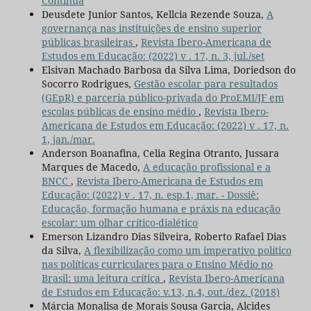
Contínua
Deusdete Junior Santos, Kellcia Rezende Souza,
A
governança nas instituições de ensino superior
públicas brasileiras
,
Revista Ibero-Americana de
Estudos em Educação: (2022) v . 17, n. 3, jul./set
Elsivan Machado Barbosa da Silva Lima, Doriedson do
Socorro Rodrigues,
Gestão escolar para resultados
(GEpR) e parceria público-privada do ProEMI/JF em
escolas públicas de ensino médio
,
Revista Ibero-
Americana de Estudos em Educação: (2022) v . 17, n.
1, jan./mar.
Anderson Boanafina, Celia Regina Otranto, Jussara
Marques de Macedo,
A educação profissional e a
BNCC
,
Revista Ibero-Americana de Estudos em
Educação: (2022) v . 17, n. esp.1, mar. - Dossiê:
Educação, formação humana e práxis na educação
escolar: um olhar crítico-dialético
Emerson Lizandro Dias Silveira, Roberto Rafael Dias
da Silva,
A flexibilização como um imperativo político
nas políticas curriculares para o Ensino Médio no
Brasil: uma leitura crítica
,
Revista Ibero-Americana
de Estudos em Educação: v.13, n.4, out./dez. (2018)
Márcia Monalisa de Morais Sousa Garcia, Alcides