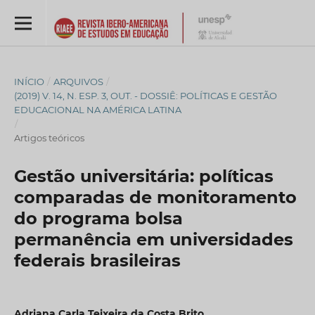
INÍCIO
/
ARQUIVOS
/
(2019) V. 14, N. ESP. 3, OUT. - DOSSIÊ: POLÍTICAS E GESTÃO
EDUCACIONAL NA AMÉRICA LATINA
/
Artigos teóricos
Gestão universitária: políticas
comparadas de monitoramento
do programa bolsa
permanência em universidades
federais brasileiras
Adriana Carla Teixeira da Costa Brito