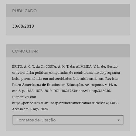
PUBLICADO
30/08/2019
COMO CITAR
BRITO, A. C. T. da C.; COSTA, A. K. T. da; ALMEIDA, V. L. de. Gestão
universitária: políticas comparadas de monitoramento do programa
bolsa permanência em universidades federais brasileiras.
Revista
Ibero-Americana de Estudos em Educação
, Araraquara, v. 14, n.
esp.3, p. 1862–1875, 2019. DOI: 10.21723/riaee.v14iesp.3.13036.
Disponível em:
https://periodicos.fclar.unesp.br/iberoamericana/article/view/13036.
Acesso em: 6 ago. 2026.
Fomatos de Citação