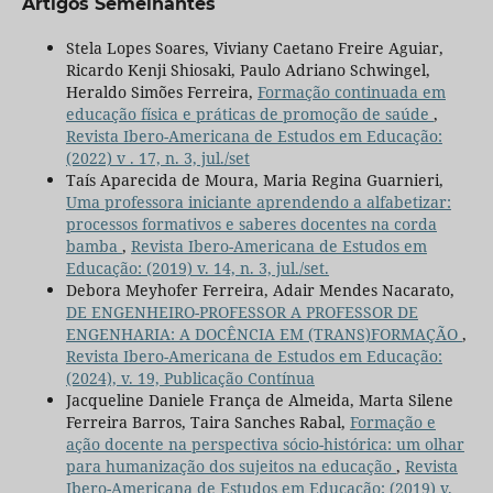
Artigos Semelhantes
Stela Lopes Soares, Viviany Caetano Freire Aguiar,
Ricardo Kenji Shiosaki, Paulo Adriano Schwingel,
Heraldo Simões Ferreira,
Formação continuada em
educação física e práticas de promoção de saúde
,
Revista Ibero-Americana de Estudos em Educação:
(2022) v . 17, n. 3, jul./set
Taís Aparecida de Moura, Maria Regina Guarnieri,
Uma professora iniciante aprendendo a alfabetizar:
processos formativos e saberes docentes na corda
bamba
,
Revista Ibero-Americana de Estudos em
Educação: (2019) v. 14, n. 3, jul./set.
Debora Meyhofer Ferreira, Adair Mendes Nacarato,
DE ENGENHEIRO-PROFESSOR A PROFESSOR DE
ENGENHARIA: A DOCÊNCIA EM (TRANS)FORMAÇÃO
,
Revista Ibero-Americana de Estudos em Educação:
(2024), v. 19, Publicação Contínua
Jacqueline Daniele França de Almeida, Marta Silene
Ferreira Barros, Taira Sanches Rabal,
Formação e
ação docente na perspectiva sócio-histórica: um olhar
para humanização dos sujeitos na educação
,
Revista
Ibero-Americana de Estudos em Educação: (2019) v.