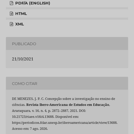
PDF/A (ENGLISH)
HTML
XML
PUBLICADO
21/10/2021
COMO CITAR
DE MENEZES, J. P. C. Concepção sobre a investigação no ensino de
ciências.
Revista Ibero-Americana de Estudos em Educação
,
Araraquara, v. 16, n. 4, p. 2872–2887, 2021. DOI:
10.21723/riaee.v16i4.13688. Disponível em:
https://periodicos.fclar.unesp.br/iberoamericana/article/view/13688.
Acesso em: 7 ago. 2026.