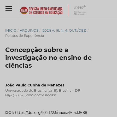
INÍCIO
/
ARQUIVOS
/
(2021) V. 16, N. 4, OUT./DEZ.
/
Relatos de Experiência
Concepção sobre a
investigação no ensino de
ciências
João Paulo Cunha de Menezes
Universidade de Brasília (UnB), Brasília – DF
https://orcid.org/0000-0002-2566-3957
DOI:
https://doi.org/10.21723/riaee.v16i4.13688