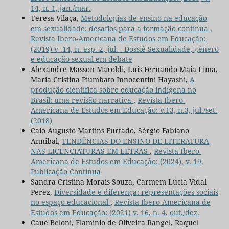
14, n. 1, jan./mar.
Teresa Vilaça,
Metodologias de ensino na educação
em sexualidade: desafios para a formação contínua
,
Revista Ibero-Americana de Estudos em Educação:
(2019) v .14, n. esp. 2, jul. - Dossiê Sexualidade, gênero
e educação sexual em debate
Alexandre Masson Maroldi, Luis Fernando Maia Lima,
Maria Cristina Piumbato Innocentini Hayashi,
A
produção científica sobre educação indígena no
Brasil: uma revisão narrativa
,
Revista Ibero-
Americana de Estudos em Educação: v.13, n.3, jul./set.
(2018)
Caio Augusto Martins Furtado, Sérgio Fabiano
Annibal,
TENDÊNCIAS DO ENSINO DE LITERATURA
NAS LICENCIATURAS EM LETRAS
,
Revista Ibero-
Americana de Estudos em Educação: (2024), v. 19,
Publicação Contínua
Sandra Cristina Morais Souza, Carmem Lúcia Vidal
Perez,
Diversidade e diferença: representações sociais
no espaço educacional
,
Revista Ibero-Americana de
Estudos em Educação: (2021) v. 16, n. 4, out./dez.
Cauê Beloni, Flaminio de Oliveira Rangel, Raquel