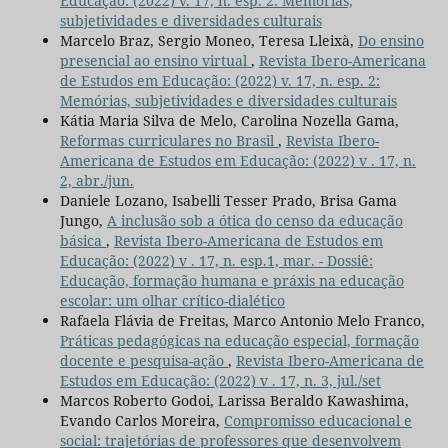
Educação: (2022) v. 17, n. esp. 2: Memórias,
subjetividades e diversidades culturais
Marcelo Braz, Sergio Moneo, Teresa Lleixà,
Do ensino
presencial ao ensino virtual
,
Revista Ibero-Americana
de Estudos em Educação: (2022) v. 17, n. esp. 2:
Memórias, subjetividades e diversidades culturais
Kátia Maria Silva de Melo, Carolina Nozella Gama,
Reformas curriculares no Brasil
,
Revista Ibero-
Americana de Estudos em Educação: (2022) v . 17, n.
2, abr./jun.
Daniele Lozano, Isabelli Tesser Prado, Brisa Gama
Jungo,
A inclusão sob a ótica do censo da educação
básica
,
Revista Ibero-Americana de Estudos em
Educação: (2022) v . 17, n. esp.1, mar. - Dossiê:
Educação, formação humana e práxis na educação
escolar: um olhar crítico-dialético
Rafaela Flávia de Freitas, Marco Antonio Melo Franco,
Práticas pedagógicas na educação especial, formação
docente e pesquisa-ação
,
Revista Ibero-Americana de
Estudos em Educação: (2022) v . 17, n. 3, jul./set
Marcos Roberto Godoi, Larissa Beraldo Kawashima,
Evando Carlos Moreira,
Compromisso educacional e
social: trajetórias de professores que desenvolvem