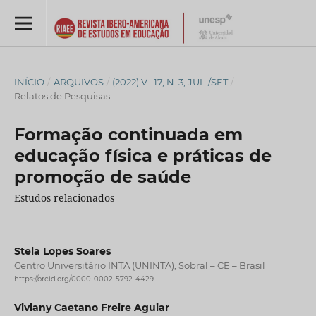
INÍCIO
/
ARQUIVOS
/
(2022) V . 17, N. 3, JUL./SET
/
Relatos de Pesquisas
Formação continuada em
educação física e práticas de
promoção de saúde
Estudos relacionados
Stela Lopes Soares
Centro Universitário INTA (UNINTA), Sobral – CE – Brasil
https://orcid.org/0000-0002-5792-4429
Viviany Caetano Freire Aguiar