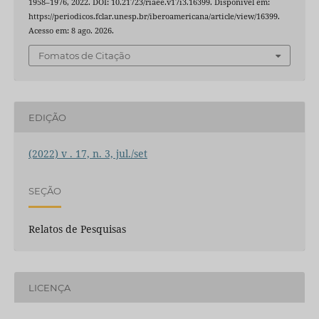
1958–1976, 2022. DOI: 10.21723/riaee.v17i3.16399. Disponível em:
https://periodicos.fclar.unesp.br/iberoamericana/article/view/16399.
Acesso em: 8 ago. 2026.
Fomatos de Citação
EDIÇÃO
(2022) v . 17, n. 3, jul./set
SEÇÃO
Relatos de Pesquisas
LICENÇA