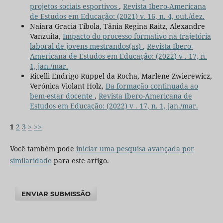
projetos sociais esportivos
,
Revista Ibero-Americana
de Estudos em Educação: (2021) v. 16, n. 4, out./dez.
Naiara Gracia Tibola, Tânia Regina Raitz, Alexandre
Vanzuita,
Impacto do processo formativo na trajetória
laboral de jovens mestrandos(as)
,
Revista Ibero-
Americana de Estudos em Educação: (2022) v . 17, n.
1, jan./mar.
Ricelli Endrigo Ruppel da Rocha, Marlene Zwierewicz,
Verónica Violant Holz,
Da formação continuada ao
bem-estar docente
,
Revista Ibero-Americana de
Estudos em Educação: (2022) v . 17, n. 1, jan./mar.
1
2
3
>
>>
Você também pode
iniciar uma pesquisa avançada por
similaridade
para este artigo.
ENVIAR SUBMISSÃO