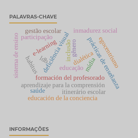
PALAVRAS-CHAVE
inmadurez social
gestão escolar
deficiência visual
sistema de ensino
participação
egocentrismo
prácticas de enseñanza
e-learning
gênero
inclusão
dialética
ldb
habitus
mídia
educação
formación del profesorado
aprendizaje para la comprensión
saúde
itinerário escolar
educación de la conciencia
INFORMAÇÕES