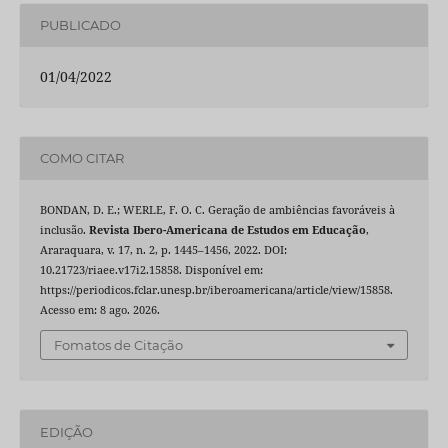
PUBLICADO
01/04/2022
COMO CITAR
BONDAN, D. E.; WERLE, F. O. C. Geração de ambiências favoráveis à
inclusão.
Revista Ibero-Americana de Estudos em Educação
,
Araraquara, v. 17, n. 2, p. 1445–1456, 2022. DOI:
10.21723/riaee.v17i2.15858. Disponível em:
https://periodicos.fclar.unesp.br/iberoamericana/article/view/15858.
Acesso em: 8 ago. 2026.
Fomatos de Citação
EDIÇÃO