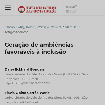
INÍCIO
/
ARQUIVOS
/
(2022) V . 17, N. 2, ABR./JUN.
/
Artigos teóricos
Geração de ambiências
favoráveis à inclusão
Daisy Eckhard Bondan
Universidade do Vale do Rio dos Sinos (UNISINOS), São
Leopoldo – RS – Brasil
https://orcid.org/0000-0001-9123-5953
Flavia Obino Corrêa Werle
Universidade do Vale do Rio dos Sinos (UNISINOS), São
Leopoldo – RS – Brasil