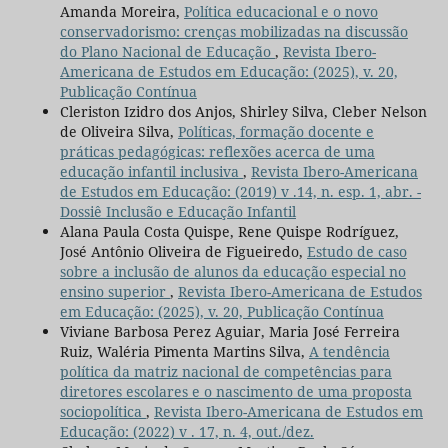
Amanda Moreira,
Política educacional e o novo
conservadorismo: crenças mobilizadas na discussão
do Plano Nacional de Educação
,
Revista Ibero-
Americana de Estudos em Educação: (2025), v. 20,
Publicação Contínua
Cleriston Izidro dos Anjos, Shirley Silva, Cleber Nelson
de Oliveira Silva,
Políticas, formação docente e
práticas pedagógicas: reflexões acerca de uma
educação infantil inclusiva
,
Revista Ibero-Americana
de Estudos em Educação: (2019) v .14, n. esp. 1, abr. -
Dossiê Inclusão e Educação Infantil
Alana Paula Costa Quispe, Rene Quispe Rodríguez,
José Antônio Oliveira de Figueiredo,
Estudo de caso
sobre a inclusão de alunos da educação especial no
ensino superior
,
Revista Ibero-Americana de Estudos
em Educação: (2025), v. 20, Publicação Contínua
Viviane Barbosa Perez Aguiar, Maria José Ferreira
Ruiz, Waléria Pimenta Martins Silva,
A tendência
política da matriz nacional de competências para
diretores escolares e o nascimento de uma proposta
sociopolítica
,
Revista Ibero-Americana de Estudos em
Educação: (2022) v . 17, n. 4, out./dez.