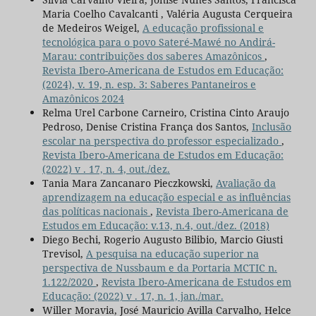
Maria Coelho Cavalcanti , Valéria Augusta Cerqueira
de Medeiros Weigel,
A educação profissional e
tecnológica para o povo Sateré-Mawé no Andirá-
Marau: contribuições dos saberes Amazônicos
,
Revista Ibero-Americana de Estudos em Educação:
(2024), v. 19, n. esp. 3: Saberes Pantaneiros e
Amazônicos 2024
Relma Urel Carbone Carneiro, Cristina Cinto Araujo
Pedroso, Denise Cristina França dos Santos,
Inclusão
escolar na perspectiva do professor especializado
,
Revista Ibero-Americana de Estudos em Educação:
(2022) v . 17, n. 4, out./dez.
Tania Mara Zancanaro Pieczkowski,
Avaliação da
aprendizagem na educação especial e as influências
das políticas nacionais
,
Revista Ibero-Americana de
Estudos em Educação: v.13, n.4, out./dez. (2018)
Diego Bechi, Rogerio Augusto Bilibio, Marcio Giusti
Trevisol,
A pesquisa na educação superior na
perspectiva de Nussbaum e da Portaria MCTIC n.
1.122/2020
,
Revista Ibero-Americana de Estudos em
Educação: (2022) v . 17, n. 1, jan./mar.
Willer Moravia, José Mauricio Avilla Carvalho, Helce