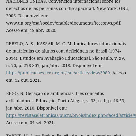
NACIONES UNIDAS. Convención internacional sobre los
derechos de las personas con discapacidad. New York: ONU,
2006. Disponível em:
www.un.org/esa/socdev/enable/documents/tccconvs.pdf.
Acesso em: 19 abr. 2020.
REBELO, A. S.; KASSAR, M. C. M. Indicadores educacionais
de matrículas de alunos com deficiência no Brasil (1974-
2014). Estudos em Avaliação Educacional, São Paulo, v. 29,
n. 70, p. 276-307, jan./abr. 2018. Disponível em:
https://publicacoes.fcc.org.br/eae/article/view/3989
. Acesso
em: 12 out. 2021.
REGO, N. Geração de ambiências: três conceitos
articuladores. Educação, Porto Alegre, v. 33, n. 1, p. 46-53,
jan./abr. 2010. Disponível em:
https://revistaseletronicas.pucrs.br/ojs/index.php/faced/article
Acesso em: 04 set. 2021.
TARDIF, M. A profissionalização do ensino passados trinta