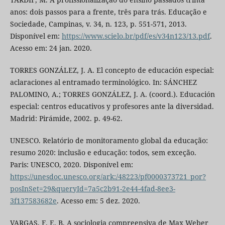
anos: dois passos para a frente, três para trás. Educação e
Sociedade, Campinas, v. 34, n. 123, p. 551-571, 2013.
Disponível em:
https://www.scielo.br/pdf/es/v34n123/13.pdf
.
Acesso em: 24 jan. 2020.
TORRES GONZÁLEZ, J. A. El concepto de educación especial:
aclaraciones al entramado terminológico. In: SÁNCHEZ
PALOMINO, A.; TORRES GONZÁLEZ, J. A. (coord.). Educación
especial: centros educativos y profesores ante la diversidad.
Madrid: Pirámide, 2002. p. 49-62.
UNESCO. Relatório de monitoramento global da educação:
resumo 2020: inclusão e educação: todos, sem exceção.
Paris: UNESCO, 2020. Disponível em:
https://unesdoc.unesco.org/ark:/48223/pf0000373721_por?
posInSet=29&queryId=7a5c2b91-2e44-4fad-8ee3-
3f137583682e
. Acesso em: 5 dez. 2020.
VARGAS, F. E. B. A sociologia compreensiva de Max Weber