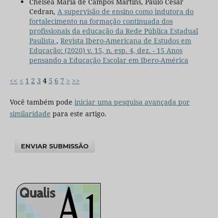
Chelsea Maria de Campos Martins, Paulo César
Cedran,
A supervisão de ensino como indutora do
fortalecimento na formação continuada dos
profissionais da educação da Rede Pública Estadual
Paulista
,
Revista Ibero-Americana de Estudos em
Educação: (2020) v. 15, n. esp. 4, dez. - 15 Anos
pensando a Educação Escolar em Ibero-América
<<
<
1
2
3
4
5
6
7
>
>>
Você também pode
iniciar uma pesquisa avançada por
similaridade
para este artigo.
ENVIAR SUBMISSÃO