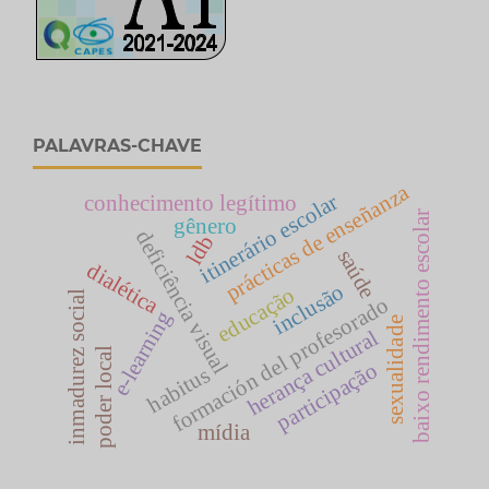
PALAVRAS-CHAVE
prácticas de enseñanza
itinerário escolar
conhecimento legítimo
baixo rendimento escolar
gênero
deficiência visual
ldb
saúde
dialética
inclusão
educação
inmadurez social
formación del profesorado
e-learning
sexualidade
herança cultural
poder local
participação
habitus
mídia