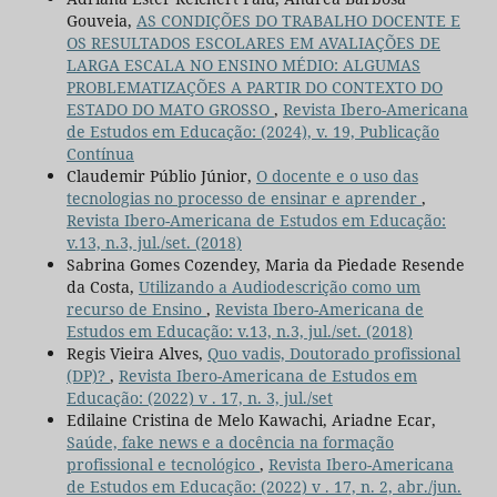
Gouveia,
AS CONDIÇÕES DO TRABALHO DOCENTE E
OS RESULTADOS ESCOLARES EM AVALIAÇÕES DE
LARGA ESCALA NO ENSINO MÉDIO: ALGUMAS
PROBLEMATIZAÇÕES A PARTIR DO CONTEXTO DO
ESTADO DO MATO GROSSO
,
Revista Ibero-Americana
de Estudos em Educação: (2024), v. 19, Publicação
Contínua
Claudemir Públio Júnior,
O docente e o uso das
tecnologias no processo de ensinar e aprender
,
Revista Ibero-Americana de Estudos em Educação:
v.13, n.3, jul./set. (2018)
Sabrina Gomes Cozendey, Maria da Piedade Resende
da Costa,
Utilizando a Audiodescrição como um
recurso de Ensino
,
Revista Ibero-Americana de
Estudos em Educação: v.13, n.3, jul./set. (2018)
Regis Vieira Alves,
Quo vadis, Doutorado profissional
(DP)?
,
Revista Ibero-Americana de Estudos em
Educação: (2022) v . 17, n. 3, jul./set
Edilaine Cristina de Melo Kawachi, Ariadne Ecar,
Saúde, fake news e a docência na formação
profissional e tecnológico
,
Revista Ibero-Americana
de Estudos em Educação: (2022) v . 17, n. 2, abr./jun.