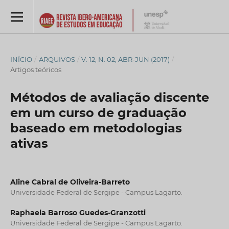
INÍCIO
/
ARQUIVOS
/
V. 12, N. 02, ABR-JUN (2017)
/
Artigos teóricos
Métodos de avaliação discente
em um curso de graduação
baseado em metodologias
ativas
Aline Cabral de Oliveira-Barreto
Universidade Federal de Sergipe - Campus Lagarto.
Raphaela Barroso Guedes-Granzotti
Universidade Federal de Sergipe - Campus Lagarto.