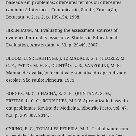
baseada em problemas: diferentes termos ou diferentes
caminhos? Interface - Comunicação, Saúde, Educação,
Botucatu, v. 2, n. 2, p. 139-154, 1998.
BIRENBAUM, M. Evaluating the assessment: sources of
evidence for quality assurance. Studies in Educational
Evaluation, Amsterdam, v. 33, p. 29–49, 2007.
BLOOM, B. S.; HASTINGS, J. T.; MADAUS, G. F.; FLOREZ, M.
C. F.; PATTO, M. H. S.; QUINTÃO, L. R.; VANZOLINI, M. E.
Manual de avaliação formativa e somativa do aprendizado
escolar. São Paulo: Pioneira, 1971.
BORGES, M. C.; CHACHÁ, S. G. F.; QUINTANA, S. M.;
FREITAS, L. C. C.; RODRIGUES, M.L.V. Aprendizado baseado
em problemas. Revista de Medicina, Ribeirão Preto, vol. 47,
n.3, p. 301-307, 2014.
CYRINO, E. G.; TORALLES-PEREIRA, M. L. Trabalhando com
estratégias de ensinoaprendizado por descoberta na área