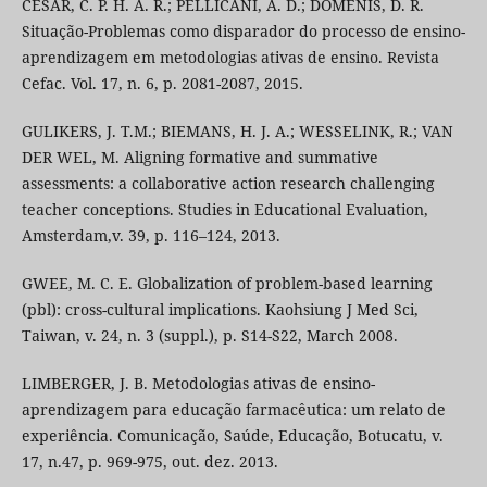
CESAR, C. P. H. A. R.; PELLICANI, A. D.; DOMENIS, D. R.
Situação-Problemas como disparador do processo de ensino-
aprendizagem em metodologias ativas de ensino. Revista
Cefac. Vol. 17, n. 6, p. 2081-2087, 2015.
GULIKERS, J. T.M.; BIEMANS, H. J. A.; WESSELINK, R.; VAN
DER WEL, M. Aligning formative and summative
assessments: a collaborative action research challenging
teacher conceptions. Studies in Educational Evaluation,
Amsterdam,v. 39, p. 116–124, 2013.
GWEE, M. C. E. Globalization of problem-based learning
(pbl): cross-cultural implications. Kaohsiung J Med Sci,
Taiwan, v. 24, n. 3 (suppl.), p. S14-S22, March 2008.
LIMBERGER, J. B. Metodologias ativas de ensino-
aprendizagem para educação farmacêutica: um relato de
experiência. Comunicação, Saúde, Educação, Botucatu, v.
17, n.47, p. 969-975, out. dez. 2013.