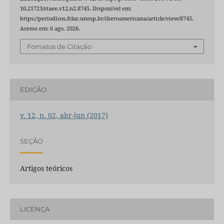
10.21723/riaee.v12.n2.8745. Disponível em:
https://periodicos.fclar.unesp.br/iberoamericana/article/view/8745.
Acesso em: 6 ago. 2026.
Fomatos de Citação
EDIÇÃO
v. 12, n. 02, abr-jun (2017)
SEÇÃO
Artigos teóricos
LICENÇA