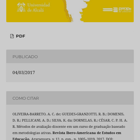
PDF
PUBLICADO
04/03/2017
COMO CITAR
OLIVEIRA-BARRETO, A. C. de; GUEDES-GRANZOTTI, R. B.; DOMENIS,
D. R.; PELLICANI, A. D.; SILVA, K. da; DORNELAS, R.; CÉSAR, C. P. H. A.
R. Métodos de avaliação discente em um curso de graduação baseado
em metodologias ativas.
Revista Ibero-Americana de Estudos em
Educação
, Araraquara, v. 12, n. esp., p. 1005–1019, 2017. DOI: