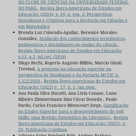
DO CLUBE DE CIÊNCIAS DA UNIVERSIDADE FEDERAL
DO PARÁ
,
Revista Ibero-Americana de Estudos em
Educação: (2024), v. 19, n. esp. 2: Perspectivas
Inovadoras e Criativas para a Docência em Ciências e
em Matemática
Brenda Luz Colorado-Aguilar, Berenice Morales-
González,
Avaliação dos conhecimentos tecnológicos,
pedagógicos e disciplinares no ensino da ciência
,
Revista Ibero-Americana de Estudos em Educação:
v.13, n.3, jul./set. (2018)
Diego Bechi, Rogerio Augusto Bilibio, Marcio Giusti
Trevisol,
A pesquisa na educação superior na
perspectiva de Nussbaum e da Portaria MCTIC n.
1.122/2020
,
Revista Ibero-Americana de Estudos em
Educação: (2022) v . 17, n. 1, jan./mar.
Ana Paula Silva Ducatti, Ana Lívia Cazane, Luna
Ribeiro Zimmermann Dias Cócus Doneda , Paulo
Pardo, Carlos Francisco Bitencourt Jorge,
Gamificação
no Ensino Superior para o desenvolvimento de Soft
Skills: uma Revisão Sistemática da Literatura
,
Revista
Ibero-Americana de Estudos em Educação: (2025), v.
20, Publicação Contínua
Adriana Ester Reichert Palú, Andrea Barbosa