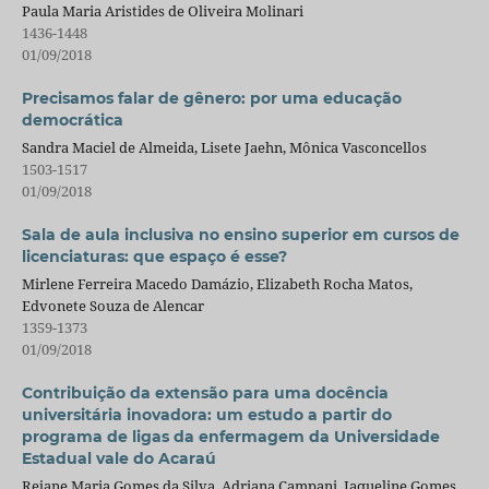
Paula Maria Aristides de Oliveira Molinari
1436-1448
01/09/2018
Precisamos falar de gênero: por uma educação
democrática
Sandra Maciel de Almeida, Lisete Jaehn, Mônica Vasconcellos
1503-1517
01/09/2018
Sala de aula inclusiva no ensino superior em cursos de
licenciaturas: que espaço é esse?
Mirlene Ferreira Macedo Damázio, Elizabeth Rocha Matos,
Edvonete Souza de Alencar
1359-1373
01/09/2018
Contribuição da extensão para uma docência
universitária inovadora: um estudo a partir do
programa de ligas da enfermagem da Universidade
Estadual vale do Acaraú
Rejane Maria Gomes da Silva, Adriana Campani, Jaqueline Gomes