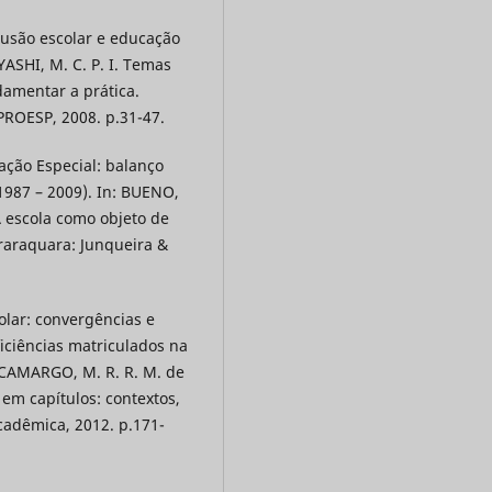
lusão escolar e educação
YASHI, M. C. P. I. Temas
amentar a prática.
PROESP, 2008. p.31-47.
ação Especial: balanço
(1987 – 2009). In: BUENO,
 A escola como objeto de
Araraquara: Junqueira &
colar: convergências e
iciências matriculados na
; CAMARGO, M. R. R. M. de
 em capítulos: contextos,
Acadêmica, 2012. p.171-