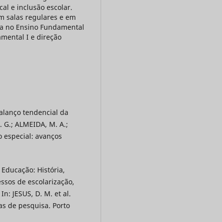
al e inclusão escolar.
m salas regulares e em
ria no Ensino Fundamental
mental I e direção
balanço tendencial da
 G.; ALMEIDA, M. A.;
o especial: avanços
Educação: História,
ssos de escolarização,
n: JESUS, D. M. et al.
ias de pesquisa. Porto