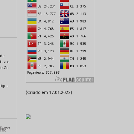
 de
tica e
issão
tigos
(Criado em 17.01.2023)
a