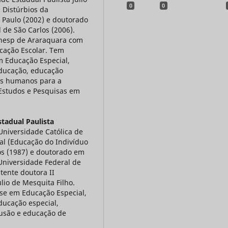
0
0
 Distúrbios da
Paulo (2002) e doutorado
 de São Carlos (2006).
Unesp de Araraquara com
cação Escolar. Tem
m Educação Especial,
educação, educação
sos humanos para a
 Estudos e Pesquisas em
tadual Paulista
Universidade Católica de
l (Educação do Indivíduo
os (1987) e doutorado em
niversidade Federal de
tente doutora II
lio de Mesquita Filho.
se em Educação Especial,
ducação especial,
clusão e educação de