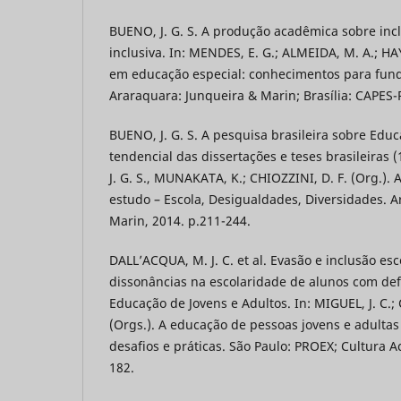
BUENO, J. G. S. A produção acadêmica sobre inc
inclusiva. In: MENDES, E. G.; ALMEIDA, M. A.; HA
em educação especial: conhecimentos para fund
Araraquara: Junqueira & Marin; Brasília: CAPES-
BUENO, J. G. S. A pesquisa brasileira sobre Educ
tendencial das dissertações e teses brasileiras 
J. G. S., MUNAKATA, K.; CHIOZZINI, D. F. (Org.).
estudo – Escola, Desigualdades, Diversidades. 
Marin, 2014. p.211-244.
DALL’ACQUA, M. J. C. et al. Evasão e inclusão es
dissonâncias na escolaridade de alunos com def
Educação de Jovens e Adultos. In: MIGUEL, J. C.
(Orgs.). A educação de pessoas jovens e adultas
desafios e práticas. São Paulo: PROEX; Cultura 
182.