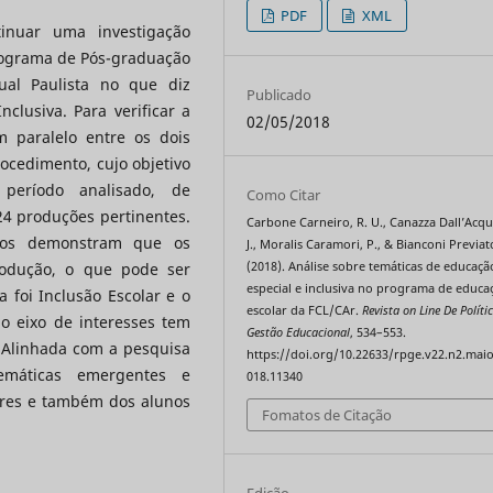
PDF
XML
inuar uma investigação
rograma de Pós-graduação
ual Paulista no que diz
Publicado
clusiva. Para verificar a
02/05/2018
m paralelo entre os dois
ocedimento, cujo objetivo
 período analisado, de
Como Citar
24 produções pertinentes.
Carbone Carneiro, R. U., Canazza Dall’Acqu
tados demonstram que os
J., Moralis Caramori, P., & Bianconi Previat
(2018). Análise sobre temáticas de educaçã
rodução, o que pode ser
especial e inclusiva no programa de educa
 foi Inclusão Escolar e o
escolar da FCL/CAr.
Revista on Line De Políti
 o eixo de interesses tem
Gestão Educacional
, 534–553.
. Alinhada com a pesquisa
https://doi.org/10.22633/rpge.v22.n2.mai
emáticas emergentes e
018.11340
sores e também dos alunos
Fomatos de Citação