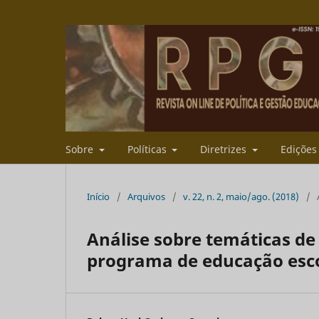
Sobre
Políticas
Diretrizes
Ediçõe
Início
/
Arquivos
/
v. 22, n. 2, maio/ago. (2018)
/
Análise sobre temáticas de 
programa de educação esco