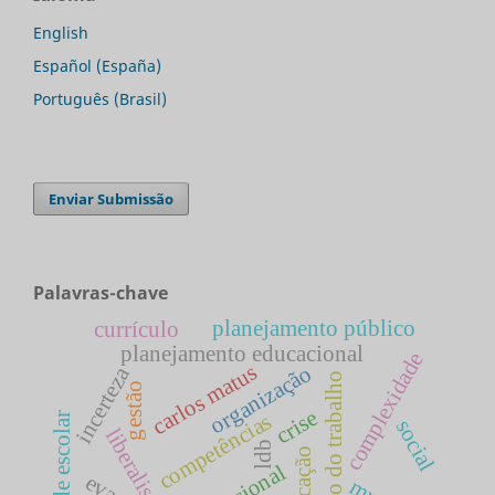
English
Español (España)
Português (Brasil)
Enviar Submissão
Palavras-chave
planejamento público
currículo
planejamento educacional
complexidade
carlos matus
organização
incerteza
mundo do trabalho
gestão
crise
competências
dualidade escolar
social
liberalismo
ldb
educação