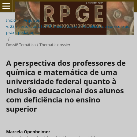
Início
/
Arquivos
/
v. 23, n. esp. 1, out. (2019) Ensino Superior Brasileiro: do currículo as
práxis pedagógicas
/
Dossiê Temático / Thematic dossier
A perspectiva dos professores de
química e matemática de uma
universidade federal quanto à
inclusão educacional dos alunos
com deficiência no ensino
superior
Marcela Openheimer