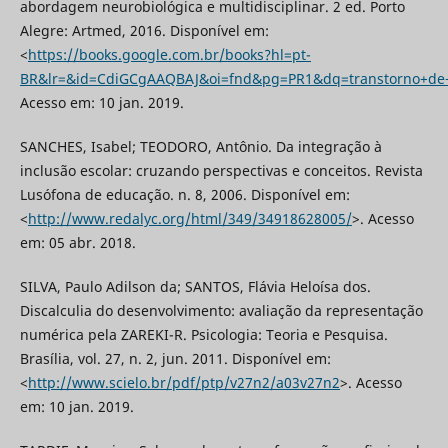
abordagem neurobiológica e multidisciplinar. 2 ed. Porto
Alegre: Artmed, 2016. Disponível em:
<
https://books.google.com.br/books?hl=pt-
BR&lr=&id=CdiGCgAAQBAJ&oi=fnd&pg=PR1&dq=transtorno+de
Acesso em: 10 jan. 2019.
SANCHES, Isabel; TEODORO, Antônio. Da integração à
inclusão escolar: cruzando perspectivas e conceitos. Revista
Lusófona de educação. n. 8, 2006. Disponível em:
<
http://www.redalyc.org/html/349/34918628005/
>. Acesso
em: 05 abr. 2018.
SILVA, Paulo Adilson da; SANTOS, Flávia Heloísa dos.
Discalculia do desenvolvimento: avaliação da representação
numérica pela ZAREKI-R. Psicologia: Teoria e Pesquisa.
Brasília, vol. 27, n. 2, jun. 2011. Disponível em:
<
http://www.scielo.br/pdf/ptp/v27n2/a03v27n2
>. Acesso
em: 10 jan. 2019.