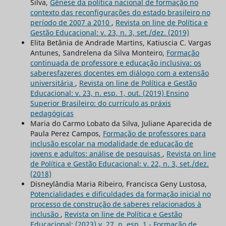
Silva,
Gênese da política nacional de formação no
contexto das reconfigurações do estado brasileiro no
período de 2007 a 2010
,
Revista on line de Política e
Gestão Educacional: v. 23, n. 3, set./dez. (2019)
Elita Betânia de Andrade Martins, Katiuscia C. Vargas
Antunes, Sandrelena da Silva Monteiro,
Formação
continuada de professore e educação inclusiva: os
saberesfazeres docentes em diálogo com a extensão
universitária
,
Revista on line de Política e Gestão
Educacional: v. 23, n. esp. 1, out. (2019) Ensino
Superior Brasileiro: do currículo as práxis
pedagógicas
Maria do Carmo Lobato da Silva, Juliane Aparecida de
Paula Perez Campos,
Formação de professores para
inclusão escolar na modalidade de educação de
jovens e adultos: análise de pesquisas
,
Revista on line
de Política e Gestão Educacional: v. 22, n. 3, set./dez.
(2018)
Disneylândia Maria Ribeiro, Francisca Geny Lustosa,
Potencialidades e dificuldades da formação inicial no
processo de construção de saberes relacionados à
inclusão
,
Revista on line de Política e Gestão
Educacional: (2023) v. 27, n. esp. 1 - Formação de