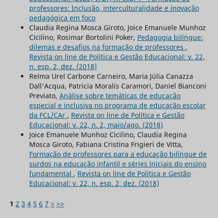
professores: Inclusão, interculturalidade e inovação
pedagógica em foco
Claudia Regina Mosca Giroto, Joice Emanuele Munhoz
Cicilino, Rosimar Bortolini Poker,
Pedagogia bilíngue:
dilemas e desafios na formação de professores
,
Revista on line de Política e Gestão Educacional: v. 22,
n. esp. 2, dez. (2018)
Relma Urel Carbone Carneiro, Maria Júlia Canazza
Dall'Acqua, Patricia Moralis Caramori, Daniel Bianconi
Previato,
Análise sobre temáticas de educação
especial e inclusiva no programa de educação escolar
da FCL/CAr
,
Revista on line de Política e Gestão
Educacional: v. 22, n. 2, maio/ago. (2018)
Joice Emanuele Munhoz Cicilino, Claudia Regina
Mosca Giroto, Fabiana Cristina Frigieri de Vitta,
Formação de professores para a educação bilíngue de
surdos na educação infantil e séries iniciais do ensino
fundamental
,
Revista on line de Política e Gestão
Educacional: v. 22, n. esp. 2, dez. (2018)
1
2
3
4
5
6
7
>
>>