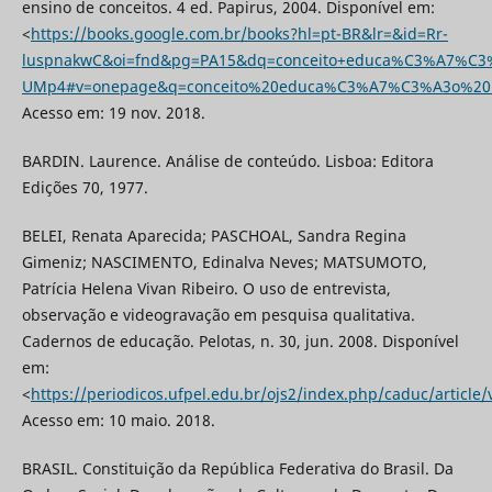
ensino de conceitos. 4 ed. Papirus, 2004. Disponível em:
<
https://books.google.com.br/books?hl=pt-BR&lr=&id=Rr-
luspnakwC&oi=fnd&pg=PA15&dq=conceito+educa%C3%A7%C3%A
UMp4#v=onepage&q=conceito%20educa%C3%A7%C3%A3o%20inc
Acesso em: 19 nov. 2018.
BARDIN. Laurence. Análise de conteúdo. Lisboa: Editora
Edições 70, 1977.
BELEI, Renata Aparecida; PASCHOAL, Sandra Regina
Gimeniz; NASCIMENTO, Edinalva Neves; MATSUMOTO,
Patrícia Helena Vivan Ribeiro. O uso de entrevista,
observação e videogravação em pesquisa qualitativa.
Cadernos de educação. Pelotas, n. 30, jun. 2008. Disponível
em:
<
https://periodicos.ufpel.edu.br/ojs2/index.php/caduc/article
Acesso em: 10 maio. 2018.
BRASIL. Constituição da República Federativa do Brasil. Da