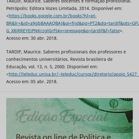
TARDIF, Maurice. Saberes docentes e formação profissional.
Petrópolis: Editora Vozes Limitada, 2014. Disponível em:
<
https://books.google.com.br/books?hl=pt-
BR&lr=&id=a9gbBAAAQBAJ&oi=fnd&pg=PT2&dq=tardif&ots=GF
G_X8iRREYEiPNKrzglGrFI#v=onepage&q=tardif&f=false
>.
Acesso em: 30 abr. 2018.
TARDIF, Maurice. Saberes profissionais dos professores e
conhecimentos universitários. Revista brasileira de
Educação, vol. 13, n. 5, 2000. Disponível em:
<
http://teleduc.unisa.br/~teleduc/cursos/diretorio/apoio_5427
Acesso em: 05 abr. 2018.