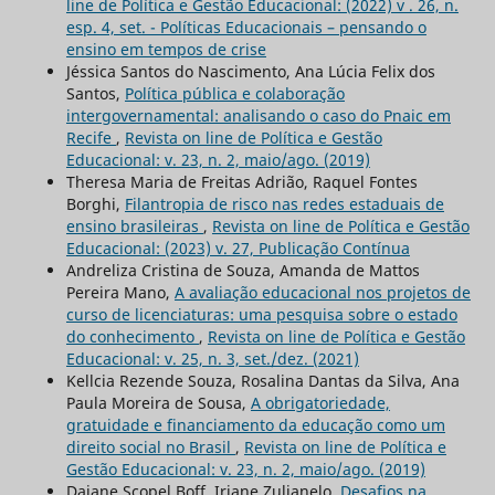
line de Política e Gestão Educacional: (2022) v . 26, n.
esp. 4, set. - Políticas Educacionais – pensando o
ensino em tempos de crise
Jéssica Santos do Nascimento, Ana Lúcia Felix dos
Santos,
Política pública e colaboração
intergovernamental: analisando o caso do Pnaic em
Recife
,
Revista on line de Política e Gestão
Educacional: v. 23, n. 2, maio/ago. (2019)
Theresa Maria de Freitas Adrião, Raquel Fontes
Borghi,
Filantropia de risco nas redes estaduais de
ensino brasileiras
,
Revista on line de Política e Gestão
Educacional: (2023) v. 27, Publicação Contínua
Andreliza Cristina de Souza, Amanda de Mattos
Pereira Mano,
A avaliação educacional nos projetos de
curso de licenciaturas: uma pesquisa sobre o estado
do conhecimento
,
Revista on line de Política e Gestão
Educacional: v. 25, n. 3, set./dez. (2021)
Kellcia Rezende Souza, Rosalina Dantas da Silva, Ana
Paula Moreira de Sousa,
A obrigatoriedade,
gratuidade e financiamento da educação como um
direito social no Brasil
,
Revista on line de Política e
Gestão Educacional: v. 23, n. 2, maio/ago. (2019)
Daiane Scopel Boff, Iriane Zulianelo,
Desafios na