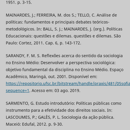
1951. p. 3-15.
MAINARDES, J.; FERREIRA, M. dos S.; TELLO, C. Análise de
políticas: fundamentos e principais debates teóricos-
metodológicos. In: BALL, S. J.; MAINARDES, J. (org.). Políticas
Educacionais: questões e dilemas. questões e dilemas. São
Paulo: Cortez, 2011. Cap. 6, p. 143-172.
SARANDY, F. M. S. Reflexões acerca do sentido da sociologia
no Ensino Médio: Desenvolver a perspectiva sociológica:
objetivo fundamental da disciplina no Ensino Médio. Espaço
Acadêmico, Maringá, out. 2001. Disponível em:
https://repositorio.ufsc.br/bitstream/handle/praxis/481/05sofi
sequence=1
. Acesso em: 03 ago. 2019.
SARMENTO, G. Estudo introdutório: Políticas públicas como
instrumento para a efetividade dos direitos sociais. In:
LASCOUMES, P.; GALÈS, P. L. Sociologia da ação pública.
Maceió: Edufal, 2012. p. 9-30.