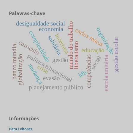
Palavras-chave
desigualdade social
mundo do trabalho
economia
organização
carlos matus
complexidade
incerteza
solidária
gestão escolar
currículo
liberalismo
banco mundial
educação
política educacional
globalização
competências
social
escola unitária
gestão
mudança
crise
ldb
evasão
planejamento público
Informações
Para Leitores