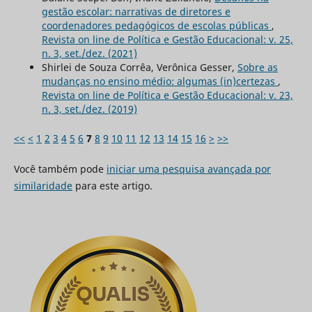
gestão escolar: narrativas de diretores e
coordenadores pedagógicos de escolas públicas
,
Revista on line de Política e Gestão Educacional: v. 25,
n. 3, set./dez. (2021)
Shirlei de Souza Corrêa, Verônica Gesser,
Sobre as
mudanças no ensino médio: algumas (in)certezas
,
Revista on line de Política e Gestão Educacional: v. 23,
n. 3, set./dez. (2019)
<<
<
1
2
3
4
5
6
7
8
9
10
11
12
13
14
15
16
>
>>
Você também pode
iniciar uma pesquisa avançada por
similaridade
para este artigo.