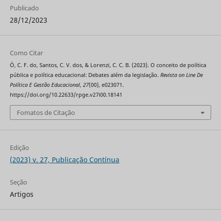
Publicado
28/12/2023
Como Citar
Ó, C. F. do, Santos, C. V. dos, & Lorenzi, C. C. B. (2023). O conceito de política
pública e política educacional: Debates além da legislação.
Revista on Line De
Política E Gestão Educacional
,
27
(00), e023071.
https://doi.org/10.22633/rpge.v27i00.18141
Fomatos de Citação
Edição
(2023) v. 27, Publicação Contínua
Seção
Artigos