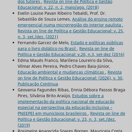
dos tutores
,
Revista on line de Política e Gestão
Educacional: v. 22, n. 2, maio/ago. (2018)
Evelin Louise Pavan Ribeiro Tebaldi, Prof. Dr.
Sebastião de Souza Lemes,
Análise do ensino remoto
emergencial numa microrregião do interior paulista
,
Revista on line de Política e Gestão Educacional: v. 25,
n. 3, set./dez. (2021)
Fernando Garcez de Melo,
Estado e políticas públicas
para o livro didático no Brasil
,
Revista on line de
Política e Gestão Educacional: v.20, n.3, set-dez (2016)
Edma Maués Franco, Marilena Loureiro da Silva,
Vilmar Alves Pereira, Pedro Chaves Baia-Júnior,
Educação ambiental e mudanças climáticas
,
Revista
on line de Política e Gestão Educacional: (2026), v. 30,
Publicação Contínua
Geovania Fagundes Ribas, Ennia Débora Passos Braga
Pires, Silvânia Brito Araújo,
Estudos sobre a
implementação da política nacional de educação
especial na perspectiva da educação inclusiva –
PNEEPEI em municípios brasileiros
,
Revista on line de
Política e Gestão Educacional: v. 23, n. 3, set./dez.
(2019)
Rosimeire Aparecida Soares Borges, Mauriceia Costa