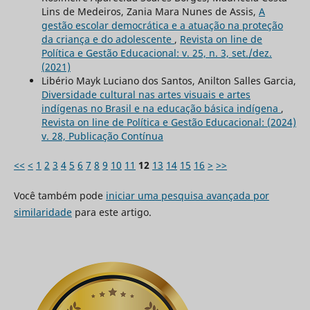
Lins de Medeiros, Zania Mara Nunes de Assis,
A
gestão escolar democrática e a atuação na proteção
da criança e do adolescente
,
Revista on line de
Política e Gestão Educacional: v. 25, n. 3, set./dez.
(2021)
Libério Mayk Luciano dos Santos, Anilton Salles Garcia,
Diversidade cultural nas artes visuais e artes
indígenas no Brasil e na educação básica indígena
,
Revista on line de Política e Gestão Educacional: (2024)
v. 28, Publicação Contínua
<<
<
1
2
3
4
5
6
7
8
9
10
11
12
13
14
15
16
>
>>
Você também pode
iniciar uma pesquisa avançada por
similaridade
para este artigo.