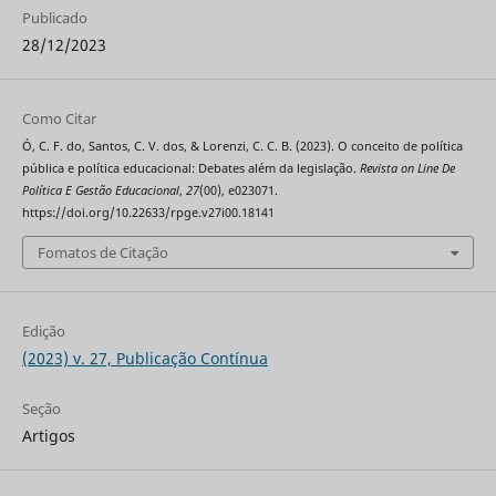
Publicado
28/12/2023
Como Citar
Ó, C. F. do, Santos, C. V. dos, & Lorenzi, C. C. B. (2023). O conceito de política
pública e política educacional: Debates além da legislação.
Revista on Line De
Política E Gestão Educacional
,
27
(00), e023071.
https://doi.org/10.22633/rpge.v27i00.18141
Fomatos de Citação
Edição
(2023) v. 27, Publicação Contínua
Seção
Artigos