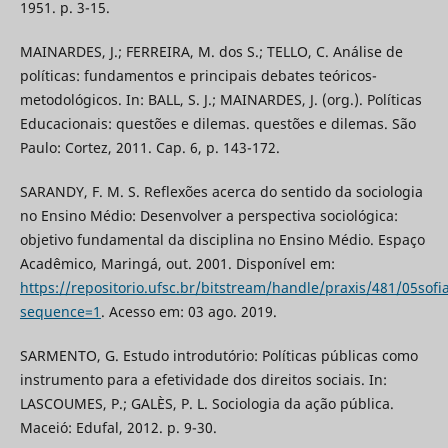
1951. p. 3-15.
MAINARDES, J.; FERREIRA, M. dos S.; TELLO, C. Análise de
políticas: fundamentos e principais debates teóricos-
metodológicos. In: BALL, S. J.; MAINARDES, J. (org.). Políticas
Educacionais: questões e dilemas. questões e dilemas. São
Paulo: Cortez, 2011. Cap. 6, p. 143-172.
SARANDY, F. M. S. Reflexões acerca do sentido da sociologia
no Ensino Médio: Desenvolver a perspectiva sociológica:
objetivo fundamental da disciplina no Ensino Médio. Espaço
Acadêmico, Maringá, out. 2001. Disponível em:
https://repositorio.ufsc.br/bitstream/handle/praxis/481/05sofi
sequence=1
. Acesso em: 03 ago. 2019.
SARMENTO, G. Estudo introdutório: Políticas públicas como
instrumento para a efetividade dos direitos sociais. In:
LASCOUMES, P.; GALÈS, P. L. Sociologia da ação pública.
Maceió: Edufal, 2012. p. 9-30.