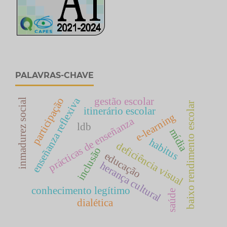
PALAVRAS-CHAVE
enseñanza reflexiva
gestão escolar
participação
inmadurez social
baixo rendimento escolar
itinerário escolar
e-learning
prácticas de enseñanza
ldb
mídia
habitus
deficiência visual
inclusão
educação
herança cultural
conhecimento legítimo
saúde
dialética