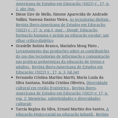
Americana de Estudos em Educação: (2022) v . 17, n.
2, abr./jun.
Diene Eire de Mello, Simone Aparecida de Andrade
Vallini, Vanessa Dantas Vieira,
As tecnologias digitais
,
Revista Ibero-Americana de Estudos em Educação:
(2022) v . 17, n. esp.1, mar. - Dossiê: Educação,
formação humana e práxis na educação escolar: um
olhar crítico-dialético
Grasielle Batista Branco, Marialva Moog Pinto ,
Levantamento das produções sobre as contribuições
do uso das tecnologias de informação e comunicação
nas práticas pedagógicas da educação de jovens e
adultos
,
Revista Ibero-Americana de Estudos em
Educação: (2022) v . 17, n. 3, jul./set
Fernanda Cristina Martins Martti, Maria Luzia da
Silva Santana, Natália Cristina Oliveira,
Diversidade
cultural em região fronteiriça
,
Revista Ibero-
Americana de Estudos em Educação: (2022) v. 17, n.
esp. 2: Memórias, subjetividades e diversidades
culturais
Tarcia Regina da Silva, Ernani Martins dos Santos,
A
educação étnico-racial na educação infantil
,
Revista