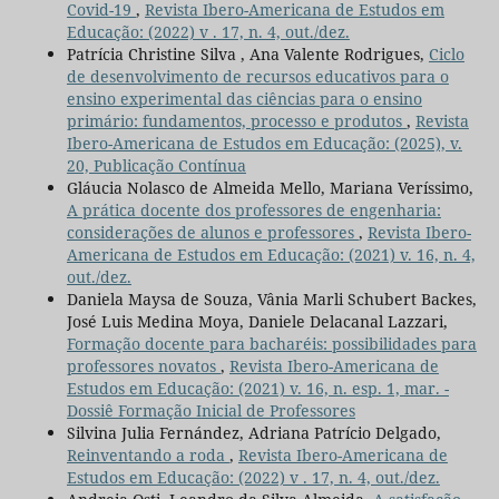
Covid-19
,
Revista Ibero-Americana de Estudos em
Educação: (2022) v . 17, n. 4, out./dez.
Patrícia Christine Silva , Ana Valente Rodrigues,
Ciclo
de desenvolvimento de recursos educativos para o
ensino experimental das ciências para o ensino
primário: fundamentos, processo e produtos
,
Revista
Ibero-Americana de Estudos em Educação: (2025), v.
20, Publicação Contínua
Gláucia Nolasco de Almeida Mello, Mariana Veríssimo,
A prática docente dos professores de engenharia:
considerações de alunos e professores
,
Revista Ibero-
Americana de Estudos em Educação: (2021) v. 16, n. 4,
out./dez.
Daniela Maysa de Souza, Vânia Marli Schubert Backes,
José Luis Medina Moya, Daniele Delacanal Lazzari,
Formação docente para bacharéis: possibilidades para
professores novatos
,
Revista Ibero-Americana de
Estudos em Educação: (2021) v. 16, n. esp. 1, mar. -
Dossiê Formação Inicial de Professores
Silvina Julia Fernández, Adriana Patrício Delgado,
Reinventando a roda
,
Revista Ibero-Americana de
Estudos em Educação: (2022) v . 17, n. 4, out./dez.