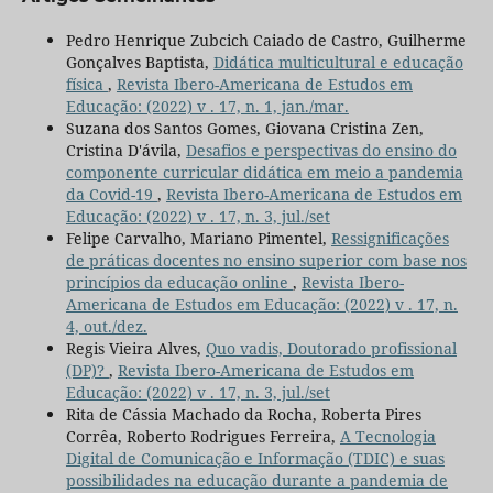
Pedro Henrique Zubcich Caiado de Castro, Guilherme
Gonçalves Baptista,
Didática multicultural e educação
física
,
Revista Ibero-Americana de Estudos em
Educação: (2022) v . 17, n. 1, jan./mar.
Suzana dos Santos Gomes, Giovana Cristina Zen,
Cristina D'ávila,
Desafios e perspectivas do ensino do
componente curricular didática em meio a pandemia
da Covid-19
,
Revista Ibero-Americana de Estudos em
Educação: (2022) v . 17, n. 3, jul./set
Felipe Carvalho, Mariano Pimentel,
Ressignificações
de práticas docentes no ensino superior com base nos
princípios da educação online
,
Revista Ibero-
Americana de Estudos em Educação: (2022) v . 17, n.
4, out./dez.
Regis Vieira Alves,
Quo vadis, Doutorado profissional
(DP)?
,
Revista Ibero-Americana de Estudos em
Educação: (2022) v . 17, n. 3, jul./set
Rita de Cássia Machado da Rocha, Roberta Pires
Corrêa, Roberto Rodrigues Ferreira,
A Tecnologia
Digital de Comunicação e Informação (TDIC) e suas
possibilidades na educação durante a pandemia de