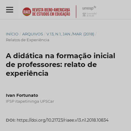
INÍCIO
/
ARQUIVOS
/
V.13, N.1, JAN./MAR. (2018)
/
Relatos de Experiência
A didática na formação inicial
de professores: relato de
experiência
Ivan Fortunato
IFSP itapetininga UFSCar
DOI:
https://doi.org/10.21723/riaee.v13.n1.2018.10834