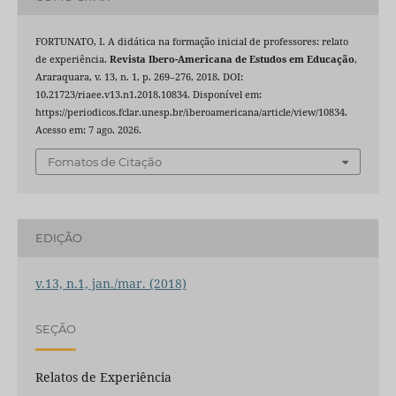
FORTUNATO, I. A didática na formação inicial de professores: relato
de experiência.
Revista Ibero-Americana de Estudos em Educação
,
Araraquara, v. 13, n. 1, p. 269–276, 2018. DOI:
10.21723/riaee.v13.n1.2018.10834. Disponível em:
https://periodicos.fclar.unesp.br/iberoamericana/article/view/10834.
Acesso em: 7 ago. 2026.
Fomatos de Citação
EDIÇÃO
v.13, n.1, jan./mar. (2018)
SEÇÃO
Relatos de Experiência