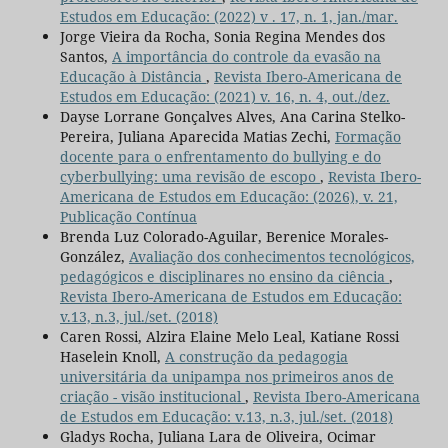
Estudos em Educação: (2022) v . 17, n. 1, jan./mar.
Jorge Vieira da Rocha, Sonia Regina Mendes dos
Santos,
A importância do controle da evasão na
Educação à Distância
,
Revista Ibero-Americana de
Estudos em Educação: (2021) v. 16, n. 4, out./dez.
Dayse Lorrane Gonçalves Alves, Ana Carina Stelko-
Pereira, Juliana Aparecida Matias Zechi,
Formação
docente para o enfrentamento do bullying e do
cyberbullying: uma revisão de escopo
,
Revista Ibero-
Americana de Estudos em Educação: (2026), v. 21,
Publicação Contínua
Brenda Luz Colorado-Aguilar, Berenice Morales-
González,
Avaliação dos conhecimentos tecnológicos,
pedagógicos e disciplinares no ensino da ciência
,
Revista Ibero-Americana de Estudos em Educação:
v.13, n.3, jul./set. (2018)
Caren Rossi, Alzira Elaine Melo Leal, Katiane Rossi
Haselein Knoll,
A construção da pedagogia
universitária da unipampa nos primeiros anos de
criação - visão institucional
,
Revista Ibero-Americana
de Estudos em Educação: v.13, n.3, jul./set. (2018)
Gladys Rocha, Juliana Lara de Oliveira, Ocimar