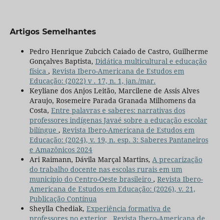
Artigos Semelhantes
Pedro Henrique Zubcich Caiado de Castro, Guilherme
Gonçalves Baptista,
Didática multicultural e educação
física
,
Revista Ibero-Americana de Estudos em
Educação: (2022) v . 17, n. 1, jan./mar.
Keyliane dos Anjos Leitão, Marcilene de Assis Alves
Araujo, Rosemeire Parada Granada Milhomens da
Costa,
Entre palavras e saberes: narrativas dos
professores indígenas Javaé sobre a educação escolar
bilíngue
,
Revista Ibero-Americana de Estudos em
Educação: (2024), v. 19, n. esp. 3: Saberes Pantaneiros
e Amazônicos 2024
Ari Raimann, Dávila Marçal Martins,
A precarização
do trabalho docente nas escolas rurais em um
município do Centro-Oeste brasileiro
,
Revista Ibero-
Americana de Estudos em Educação: (2026), v. 21,
Publicação Contínua
Sheylla Chediak,
Experiência formativa de
professores no exterior
,
Revista Ibero-Americana de