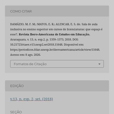
COMO CITAR
DAMÁZIO, M. F. M.; MATOS, E. R.; ALENCAR, E. S. de. Sala de aula
inclusiva no ensino superior em cursos de licenciaturas: que espaço é
esse?.
Revista Ibero-Americana de Estudos em Educação
,
Araraquara, v. 13, n. esp.2, p. 1359–1373, 2018. DOI:
10.21723/riaee.v13.nesp2.set2018.11648. Disponível em:
https://periodicos.fclar.unesp.br/iberoamericana/article/view/11648.
Acesso em: 8 ago. 2026.
Fomatos de Citação
EDIÇÃO
v.13, n. esp. 2, set. (2018)
SEÇÃO