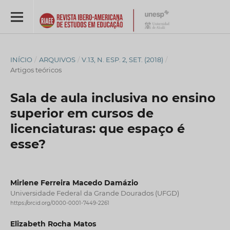
INÍCIO
/
ARQUIVOS
/
V.13, N. ESP. 2, SET. (2018)
/
Artigos teóricos
Sala de aula inclusiva no ensino
superior em cursos de
licenciaturas: que espaço é
esse?
Mirlene Ferreira Macedo Damázio
Universidade Federal da Grande Dourados (UFGD)
https://orcid.org/0000-0001-7449-2261
Elizabeth Rocha Matos