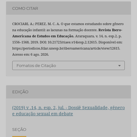
COMO CITAR
CROCIARI, A.; PEREZ, M. C. A. O que estamos estudando sobre gênero
na educação infantil: as lacunas na formação docente.
Revista Ibero-
Americana de Estudos em Educação
, Araraquara, v. 14, n. esp.2, p.
1556–1568, 2019. DOI: 10.21723/riaee.v14iesp.2.12615. Disponível em:
https://periodicos.fclar.unesp.br/iberoamericana/article/view/12615.
Acesso em: 6 ago. 2026.
Fomatos de Citação
EDIÇÃO
(2019) v .14, n. esp. 2, jul. - Dossiê Sexualidade, gênero
e educação sexual em debate
SEÇÃO