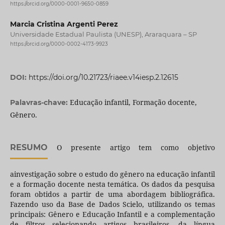
https://orcid.org/0000-0001-9650-0859
Marcia Cristina Argenti Perez
Universidade Estadual Paulista (UNESP), Araraquara – SP
https://orcid.org/0000-0002-4173-9923
DOI:
https://doi.org/10.21723/riaee.v14iesp.2.12615
Educação infantil, Formação docente,
Palavras-chave:
Gênero.
RESUMO
O presente artigo tem como objetivo
ainvestigação sobre o estudo do gênero na educação infantil
e a formação docente nesta temática. Os dados da pesquisa
foram obtidos a partir de uma abordagem bibliográfica.
Fazendo uso da Base de Dados Scielo, utilizando os temas
principais: Gênero e Educação Infantil e a complementação
de filtros selecionando artigos brasileiros, da língua