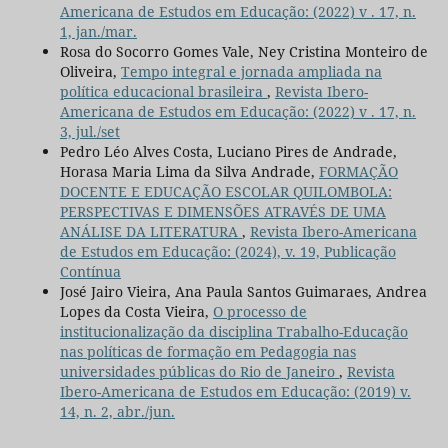
Americana de Estudos em Educação: (2022) v . 17, n.
1, jan./mar.
Rosa do Socorro Gomes Vale, Ney Cristina Monteiro de
Oliveira,
Tempo integral e jornada ampliada na
política educacional brasileira
,
Revista Ibero-
Americana de Estudos em Educação: (2022) v . 17, n.
3, jul./set
Pedro Léo Alves Costa, Luciano Pires de Andrade,
Horasa Maria Lima da Silva Andrade,
FORMAÇÃO
DOCENTE E EDUCAÇÃO ESCOLAR QUILOMBOLA:
PERSPECTIVAS E DIMENSÕES ATRAVÉS DE UMA
ANÁLISE DA LITERATURA
,
Revista Ibero-Americana
de Estudos em Educação: (2024), v. 19, Publicação
Contínua
José Jairo Vieira, Ana Paula Santos Guimaraes, Andrea
Lopes da Costa Vieira,
O processo de
institucionalização da disciplina Trabalho-Educação
nas políticas de formação em Pedagogia nas
universidades públicas do Rio de Janeiro
,
Revista
Ibero-Americana de Estudos em Educação: (2019) v.
14, n. 2, abr./jun.