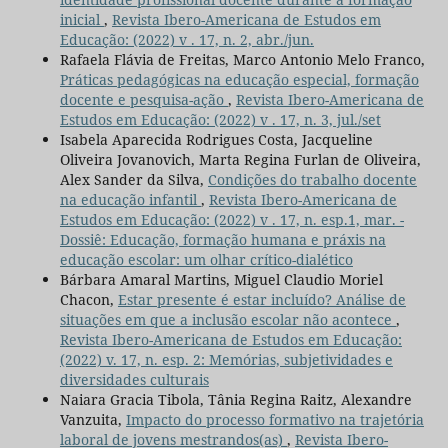
inicial
,
Revista Ibero-Americana de Estudos em
Educação: (2022) v . 17, n. 2, abr./jun.
Rafaela Flávia de Freitas, Marco Antonio Melo Franco,
Práticas pedagógicas na educação especial, formação
docente e pesquisa-ação
,
Revista Ibero-Americana de
Estudos em Educação: (2022) v . 17, n. 3, jul./set
Isabela Aparecida Rodrigues Costa, Jacqueline
Oliveira Jovanovich, Marta Regina Furlan de Oliveira,
Alex Sander da Silva,
Condições do trabalho docente
na educação infantil
,
Revista Ibero-Americana de
Estudos em Educação: (2022) v . 17, n. esp.1, mar. -
Dossiê: Educação, formação humana e práxis na
educação escolar: um olhar crítico-dialético
Bárbara Amaral Martins, Miguel Claudio Moriel
Chacon,
Estar presente é estar incluído? Análise de
situações em que a inclusão escolar não acontece
,
Revista Ibero-Americana de Estudos em Educação:
(2022) v. 17, n. esp. 2: Memórias, subjetividades e
diversidades culturais
Naiara Gracia Tibola, Tânia Regina Raitz, Alexandre
Vanzuita,
Impacto do processo formativo na trajetória
laboral de jovens mestrandos(as)
,
Revista Ibero-