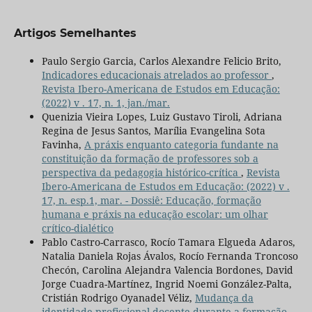
Artigos Semelhantes
Paulo Sergio Garcia, Carlos Alexandre Felicio Brito,
Indicadores educacionais atrelados ao professor
,
Revista Ibero-Americana de Estudos em Educação:
(2022) v . 17, n. 1, jan./mar.
Quenizia Vieira Lopes, Luiz Gustavo Tiroli, Adriana
Regina de Jesus Santos, Marília Evangelina Sota
Favinha,
A práxis enquanto categoria fundante na
constituição da formação de professores sob a
perspectiva da pedagogia histórico-crítica
,
Revista
Ibero-Americana de Estudos em Educação: (2022) v .
17, n. esp.1, mar. - Dossiê: Educação, formação
humana e práxis na educação escolar: um olhar
crítico-dialético
Pablo Castro-Carrasco, Rocío Tamara Elgueda Adaros,
Natalia Daniela Rojas Ávalos, Rocío Fernanda Troncoso
Checón, Carolina Alejandra Valencia Bordones, David
Jorge Cuadra-Martínez, Ingrid Noemi González-Palta,
Cristián Rodrigo Oyanadel Véliz,
Mudança da
identidade profissional docente durante a formação