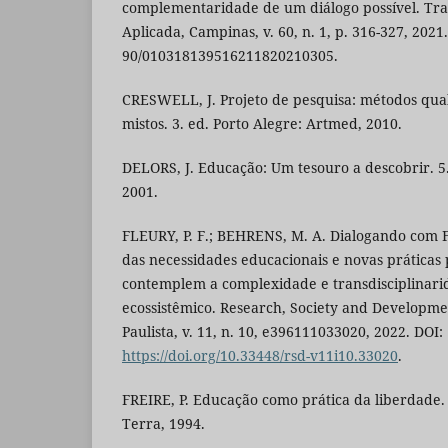
complementaridade de um diálogo possível. Tra
Aplicada, Campinas, v. 60, n. 1, p. 316-327, 2021
90/010318139516211820210305.
CRESWELL, J. Projeto de pesquisa: métodos quali
mistos. 3. ed. Porto Alegre: Artmed, 2010.
DELORS, J. Educação: Um tesouro a descobrir. 5.
2001.
FLEURY, P. F.; BEHRENS, M. A. Dialogando com F
das necessidades educacionais e novas práticas
contemplem a complexidade e transdisciplina
ecossistêmico. Research, Society and Developm
Paulista, v. 11, n. 10, e396111033020, 2022. DOI:
https://doi.org/10.33448/rsd-v11i10.33020
.
FREIRE, P. Educação como prática da liberdade. 
Terra, 1994.