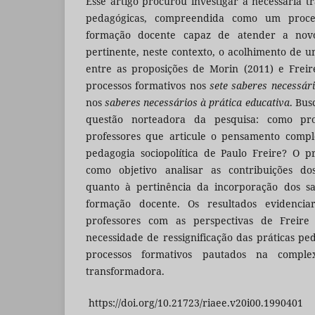
Esse artigo procurou investigar a necessária t
pedagógicas, compreendida como um pro
formação docente capaz de atender a novos
pertinente, neste contexto, o acolhimento de u
entre as proposições de Morin (2011) e Frei
processos formativos nos
sete saberes necessár
nos
saberes necessários à prática educativa
. Bus
questão norteadora da pesquisa: como p
professores que articule o pensamento comp
pedagogia sociopolítica de Paulo Freire? O pr
como objetivo analisar as contribuições dos
quanto à pertinência da incorporação dos sa
formação docente. Os resultados evidencia
professores com as perspectivas de Frei
necessidade de ressignificação das práticas pe
processos formativos pautados na compl
transformadora.
https://doi.org/10.21723/riaee.v20i00.1990401