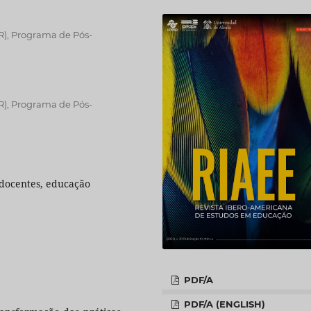
R), Programa de Pós-
R), Programa de Pós-
 docentes, educação
PDF/A
PDF/A (ENGLISH)