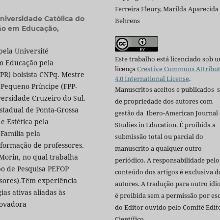
Ferreira Fleury, Marilda Aparecida
Universidade Católica do
Behrens
ão em Educação,
pela Université
Este trabalho está licenciado sob 
em Educação pela
licença
Creative Commons Attribu
-PR) bolsista CNPq. Mestre
4.0 International License
.
 Pequeno Príncipe (FPP-
Manuscritos aceitos e publicados 
ersidade Cruzeiro do Sul.
de propriedade dos autores com
stadual de Ponta-Grossa
gestão da Ibero-American Journal 
e Estética pela
Studies in Education. É proibida a
 Família pela
submissão total ou parcial do
 formação de professores.
manuscrito a qualquer outro
orin, no qual trabalha
periódico. A responsabilidade pelo
o de Pesquisa PEFOP
conteúdo dos artigos é exclusiva d
sores).Têm experiência
autores. A tradução para outro id
as ativas aliadas às
é proibida sem a permissão por esc
novadora
do Editor ouvido pelo Comitê Edito
Científico.