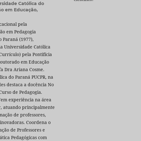
ersidade Católica do
ão em Educação,
acional pela
ção em Pedagogia
o Paraná (1977),
ia Universidade Católica
rrículo) pela Pontifícia
s-doutorado em Educação
fa Dra Ariana Cosme.
ólica do Paraná PUCPR, na
ades destaca a docência No
Curso de Pedagogia.
Tem experiência na área
, atuando principalmente
rmação de professores,
 inovadoras. Coordena o
ção de Professores e
ática Pedagógicas com