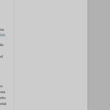
uma
tion
são
of
os
ioma
rito
rial