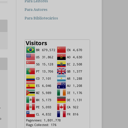
Para Leitores
Para Autores
Para Bibliotecários
.
o