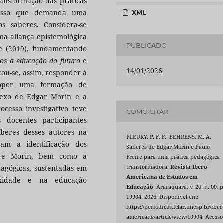
ransformação das práticas
cesso que demanda uma
XML
 saberes. Considera-se
ma aliança epistemológica
PUBLICADO
re (2019), fundamentando
ios à educação do futuro
e
14/01/2026
cou-se, assim, responder à
ropor uma formação de
lexo de Edgar Morin e a
ocesso investigativo teve
COMO CITAR
 docentes participantes
beres desses autores na
FLEURY, P. F. F.; BEHRENS, M. A.
ram a identificação dos
Saberes de Edgar Morin e Paulo
re e Morin, bem como a
Freire para uma prática pedagógica
transformadora.
Revista Ibero-
dagógicas, sustentadas em
Americana de Estudos em
exidade e na educação
Educação
, Araraquara, v. 20, n. 00, p
19904, 2026. Disponível em:
https://periodicos.fclar.unesp.br/iber
americana/article/view/19904. Acesso