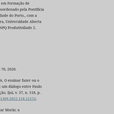
sa em Formação de
ordenado pela Pontifícia
dade do Porto., com a
ra, Universidade Aberta
CNPQ Produtividade 2.
 70, 2020.
. O ensinar fazer ou o
: um diálogo entre Paulo
, Ijuí, v. 37, n. 118, p.
9-1309.2022.118.12153
.
gar Morin: a