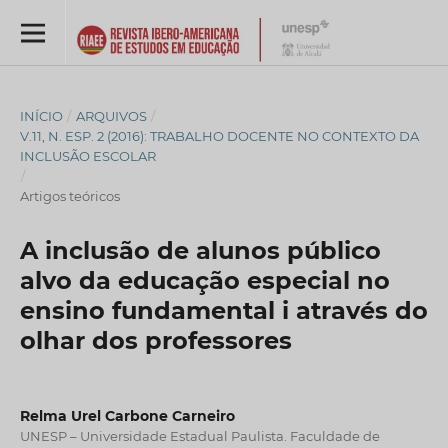
INÍCIO
/
ARQUIVOS
/
V.11, N. ESP. 2 (2016): TRABALHO DOCENTE NO CONTEXTO DA
INCLUSÃO ESCOLAR
/
Artigos teóricos
A inclusão de alunos público
alvo da educação especial no
ensino fundamental i através do
olhar dos professores
Relma Urel Carbone Carneiro
UNESP – Universidade Estadual Paulista. Faculdade de