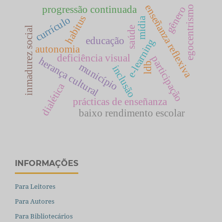
enseñanza reflexiva
progressão continuada
egocentrismo
gênero
habitus
currículo
mídia
inmadurez social
saúde
educação
e-learning
autonomia
deficiência visual
participação
herança cultural
ldb
município
inclusão
dialética
prácticas de enseñanza
baixo rendimento escolar
INFORMAÇÕES
Para Leitores
Para Autores
Para Bibliotecários