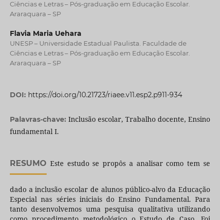
Ciências e Letras – Pós-graduação em Educação Escolar.
Araraquara – SP
Flavia Maria Uehara
UNESP – Universidade Estadual Paulista. Faculdade de
Ciências e Letras – Pós-graduação em Educação Escolar.
Araraquara – SP
DOI:
https://doi.org/10.21723/riaee.v11.esp2.p911-934
Inclusão escolar, Trabalho docente, Ensino
Palavras-chave:
fundamental I.
RESUMO
Este estudo se propôs a analisar como tem se
dado a inclusão escolar de alunos público-alvo da Educação
Especial nas séries iniciais do Ensino Fundamental. Para
tanto desenvolvemos uma pesquisa qualitativa utilizando
como procedimento metodológico o Estudo de Caso. Foi