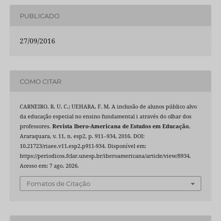
PUBLICADO
27/09/2016
COMO CITAR
CARNEIRO, R. U. C.; UEHARA, F. M. A inclusão de alunos público alvo
da educação especial no ensino fundamental i através do olhar dos
professores.
Revista Ibero-Americana de Estudos em Educação
,
Araraquara, v. 11, n. esp2, p. 911–934, 2016. DOI:
10.21723/riaee.v11.esp2.p911-934. Disponível em:
https://periodicos.fclar.unesp.br/iberoamericana/article/view/8934.
Acesso em: 7 ago. 2026.
Fomatos de Citação