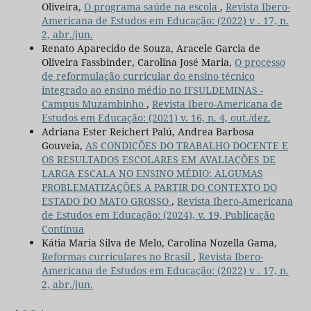
Oliveira,
O programa saúde na escola
,
Revista Ibero-
Americana de Estudos em Educação: (2022) v . 17, n.
2, abr./jun.
Renato Aparecido de Souza, Aracele Garcia de
Oliveira Fassbinder, Carolina José Maria,
O processo
de reformulação curricular do ensino técnico
integrado ao ensino médio no IFSULDEMINAS -
Campus Muzambinho
,
Revista Ibero-Americana de
Estudos em Educação: (2021) v. 16, n. 4, out./dez.
Adriana Ester Reichert Palú, Andrea Barbosa
Gouveia,
AS CONDIÇÕES DO TRABALHO DOCENTE E
OS RESULTADOS ESCOLARES EM AVALIAÇÕES DE
LARGA ESCALA NO ENSINO MÉDIO: ALGUMAS
PROBLEMATIZAÇÕES A PARTIR DO CONTEXTO DO
ESTADO DO MATO GROSSO
,
Revista Ibero-Americana
de Estudos em Educação: (2024), v. 19, Publicação
Contínua
Kátia Maria Silva de Melo, Carolina Nozella Gama,
Reformas curriculares no Brasil
,
Revista Ibero-
Americana de Estudos em Educação: (2022) v . 17, n.
2, abr./jun.