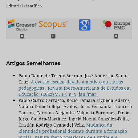
Editorial Científico.
0
0
0
Artigos Semelhantes
Paulo Dante de Toledo Serrain, José Anderson Santos
Cruz,
A evasão escolar devido a motivos ou causas
pedagógicas
,
Revista Ibero-Americana de Estudos em
Educação: (2022) v . 17, n. 1, jan./mar.
Pablo Castro-Carrasco, Rocío Tamara Elgueda Adaros,
Natalia Daniela Rojas Ávalos, Rocío Fernanda Troncoso
Checón, Carolina Alejandra Valencia Bordones, David
Jorge Cuadra-Martínez, Ingrid Noemi González-Palta,
Cristián Rodrigo Oyanadel Véliz,
Mudança da
identidade profissional docente durante a formação
inicial
,
Revista Ibero-Americana de Estudos em