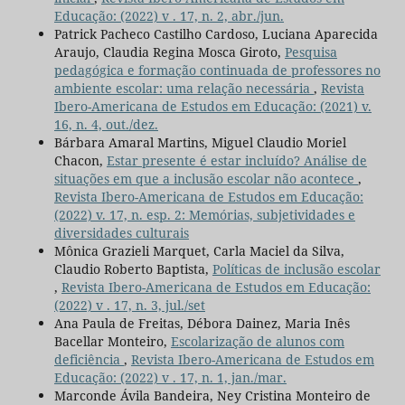
Educação: (2022) v . 17, n. 2, abr./jun.
Patrick Pacheco Castilho Cardoso, Luciana Aparecida
Araujo, Claudia Regina Mosca Giroto,
Pesquisa
pedagógica e formação continuada de professores no
ambiente escolar: uma relação necessária
,
Revista
Ibero-Americana de Estudos em Educação: (2021) v.
16, n. 4, out./dez.
Bárbara Amaral Martins, Miguel Claudio Moriel
Chacon,
Estar presente é estar incluído? Análise de
situações em que a inclusão escolar não acontece
,
Revista Ibero-Americana de Estudos em Educação:
(2022) v. 17, n. esp. 2: Memórias, subjetividades e
diversidades culturais
Mônica Grazieli Marquet, Carla Maciel da Silva,
Claudio Roberto Baptista,
Políticas de inclusão escolar
,
Revista Ibero-Americana de Estudos em Educação:
(2022) v . 17, n. 3, jul./set
Ana Paula de Freitas, Débora Dainez, Maria Inês
Bacellar Monteiro,
Escolarização de alunos com
deficiência
,
Revista Ibero-Americana de Estudos em
Educação: (2022) v . 17, n. 1, jan./mar.
Marconde Ávila Bandeira, Ney Cristina Monteiro de