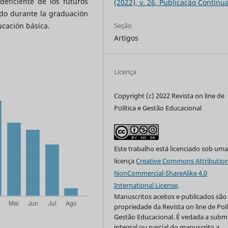
eficiente de los futuros
(2022), v. 26, Publicação Contínu
do durante la graduación
Seção
cación básica.
Artigos
Licença
Copyright (c) 2022 Revista on line de
Política e Gestão Educacional
Este trabalho está licenciado sob um
licença
Creative Commons Attribution
NonCommercial-ShareAlike 4.0
International License
.
Manuscritos aceitos e publicados são
propriedade da Revista on line de Polí
Gestão Educacional. É vedada a subm
integral ou parcial do manuscrito a