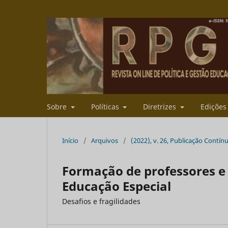
Sobre
Políticas
Diretrizes
Ediçõe
Início
/
Arquivos
/
(2022), v. 26, Publicação Contín
Formação de professores e
Educação Especial
Desafios e fragilidades