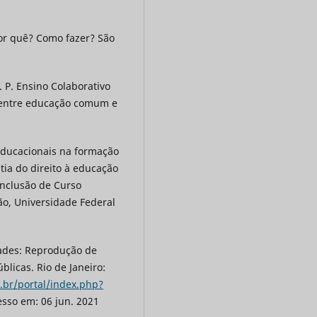
or quê? Como fazer? São
 P. Ensino Colaborativo
s entre educação comum e
 educacionais na formação
tia do direito à educação
onclusão de Curso
ão, Universidade Federal
dades: Reprodução de
licas. Rio de Janeiro:
.br/portal/index.php?
esso em: 06 jun. 2021