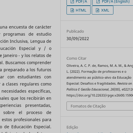
PDF/A
PDF/A (English)
HTML
XML
e una encuesta de carácter
Publicado
 y programas de estudio
30/09/2022
ción Inclusiva, Lengua de
ducación Especial y / o
 Janeiro - y los relatos de
Como Citar
ial. Buscamos comprender
Oliveira, A. C. P. de, Ramos, M. A. M., & Ang
ha preparado a los futuros
L. (2022). Formação de professores e o
jar con estudiantes con
atendimento ao público-alvo da Educação
r a clases regulares como
Especial: Desafios e fragilidades.
Revista on 
Política E Gestão Educacional
,
26
(00), e02212
necesidades específicas,
https://doi.org/10.22633/rpge.v26i00.1590
ales que los recibirán en
periencias presentadas,
Fomatos de Citação
s sobre el proceso de
 estos profesionales para
vo de Educación Especial.
Edição