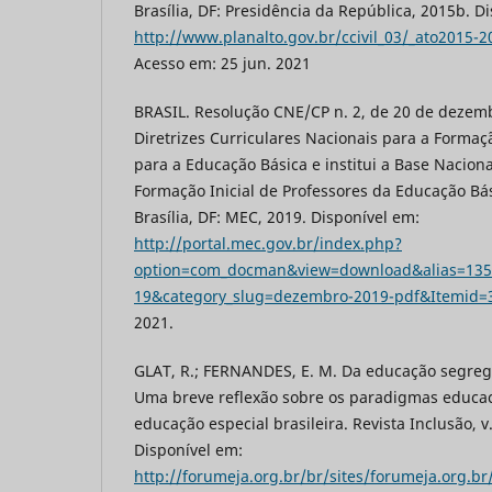
Brasília, DF: Presidência da República, 2015b. D
http://www.planalto.gov.br/ccivil_03/_ato2015-
Acesso em: 25 jun. 2021
BRASIL. Resolução CNE/CP n. 2, de 20 de dezemb
Diretrizes Curriculares Nacionais para a Formaçã
para a Educação Básica e institui a Base Nacio
Formação Inicial de Professores da Educação Bá
Brasília, DF: MEC, 2019. Disponível em:
http://portal.mec.gov.br/index.php?
option=com_docman&view=download&alias=135
19&category_slug=dezembro-2019-pdf&Itemid=
2021.
GLAT, R.; FERNANDES, E. M. Da educação segreg
Uma breve reflexão sobre os paradigmas educac
educação especial brasileira. Revista Inclusão, v. 
Disponível em:
http://forumeja.org.br/br/sites/forumeja.or