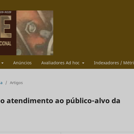
s
Anúncios
Avaliadores Ad hoc
Indexadores / Métr
ua
/
Artigos
 o atendimento ao público-alvo da