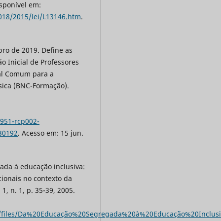
isponível em:
2018/2015/lei/L13146.htm
.
ro de 2019. Define as
o Inicial de Professores
nal Comum para a
sica (BNC-Formação).
951-rcp002-
30192
. Acesso em: 15 jun.
ada à educação inclusiva:
ionais no contexto da
1, n. 1, p. 35-39, 2005.
g.br/files/Da%20Educação%20Segregada%20à%20Educação%20Inclusi