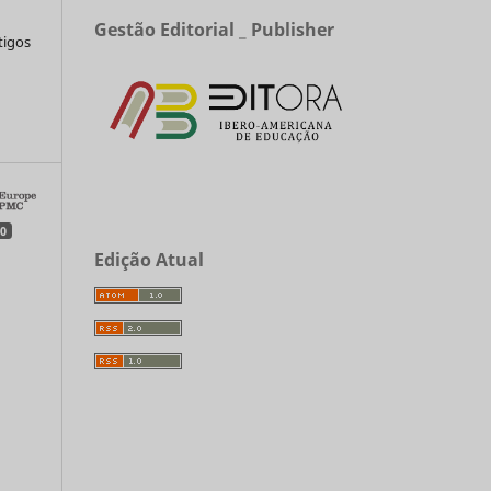
Gestão Editorial _ Publisher
tigos
a
0
Edição Atual