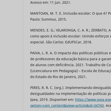
Acesso em: 11 jun. 2021.
MANTOAN, M. T. E. Inclusão escolar: O que é? P
Paulo: Summus, 2015.
MENDES, E. G.; VILARONGA, C. A. R.; ZERBATO, A.
como apoio à inclusão escolar: Unindo esforço
especial. São Carlos: EdUFSCar, 2018.
PAIVA, L. R. A. O impacto das políticas públicas
de professores da educação básica para a garan
de alunos com deficiência. 2021. Trabalho de C
(Licenciatura em Pedagogia) – Escola de Educaç
do Estado do Rio de Janeiro, 2021.
PIRES, R. R. C. (org.). Implementando desigual
desigualdades na implementação de políticas púb
Ipea, 2019. Disponível em:
https://www.ipea.gov
option=com_content&view=article&id=34743
. Ac