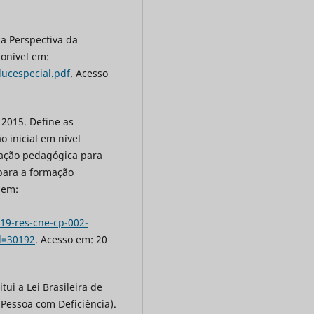
na Perspectiva da
ponível em:
ducespecial.pdf
. Acesso
 2015. Define as
o inicial em nível
rmação pedagógica para
para a formação
 em:
9-res-cne-cp-002-
d=30192
. Acesso em: 20
tui a Lei Brasileira de
 Pessoa com Deficiência).