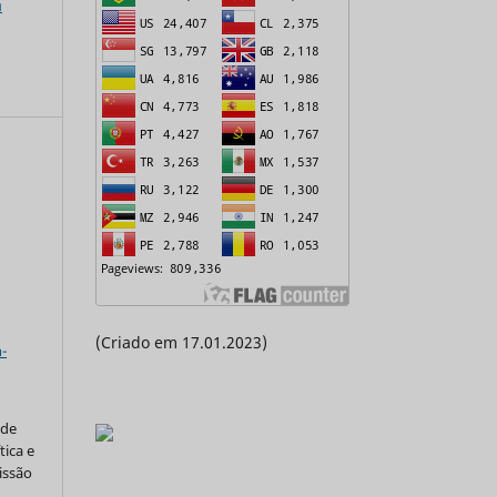
a
a
(Criado em 17.01.2023)
-
 de
tica e
issão