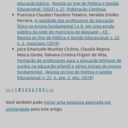
educação básica
,
Revista on line de Política e Gestão
Educacional: (2023) v. 27, Publicação Contínua
Francisco Claudeci Faustino Teixeira, Heraldo Simões
Ferreira,
A realidade dos professores de educação
física no ensino fundamental I e II, em uma escola
pública da sede do município de Massapê – CE
,
Revista on line de Política e Gestão Educacional: v. 22,
n. 2, maio/ago. (2018)
Joice Emanuele Munhoz Cicilino, Claudia Regina
Mosca Giroto, Fabiana Cristina Frigieri de Vitta,
Formação de professores para a educação bilíngue de
surdos na educação infantil e séries iniciais do ensino
fundamental
,
Revista on line de Política e Gestão
Educacional: v. 22, n. esp. 2, dez. (2018)
<<
<
1
2
3
4
5
6
7
8
9
>
>>
Você também pode
iniciar uma pesquisa avançada por
similaridade
para este artigo.