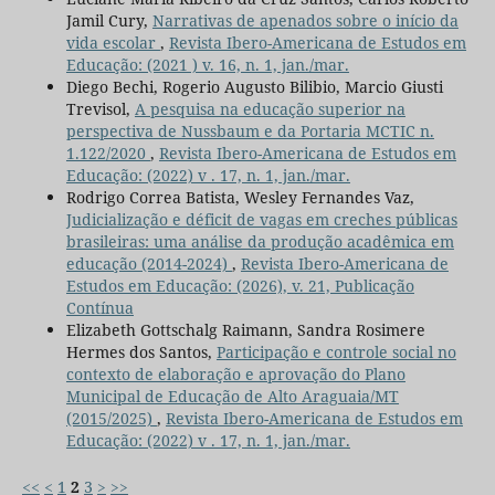
Jamil Cury,
Narrativas de apenados sobre o início da
vida escolar
,
Revista Ibero-Americana de Estudos em
Educação: (2021 ) v. 16, n. 1, jan./mar.
Diego Bechi, Rogerio Augusto Bilibio, Marcio Giusti
Trevisol,
A pesquisa na educação superior na
perspectiva de Nussbaum e da Portaria MCTIC n.
1.122/2020
,
Revista Ibero-Americana de Estudos em
Educação: (2022) v . 17, n. 1, jan./mar.
Rodrigo Correa Batista, Wesley Fernandes Vaz,
Judicialização e déficit de vagas em creches públicas
brasileiras: uma análise da produção acadêmica em
educação (2014-2024)
,
Revista Ibero-Americana de
Estudos em Educação: (2026), v. 21, Publicação
Contínua
Elizabeth Gottschalg Raimann, Sandra Rosimere
Hermes dos Santos,
Participação e controle social no
contexto de elaboração e aprovação do Plano
Municipal de Educação de Alto Araguaia/MT
(2015/2025)
,
Revista Ibero-Americana de Estudos em
Educação: (2022) v . 17, n. 1, jan./mar.
<<
<
1
2
3
>
>>