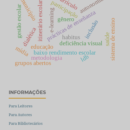
currículo
autonomia
município
participação
itinerário escolar
gestão escolar
e-learning
prácticas de enseñanza
gênero
sistema de ensino
inclusão
dialética
saúde
habitus
deficiência visual
educação
mídia
baixo rendimento escolar
ldb
metodologia
grupos abertos
INFORMAÇÕES
Para Leitores
Para Autores
Para Bibliotecários