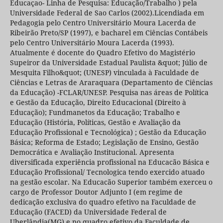
Educaçao- Linha de Pesquisa: Educação/Trabalho ) pela
Universidade Federal de Sao Carlos (2002).Licendiada em
Pedagogia pelo Centro Universitário Moura Lacerda de
Ribeirão Preto/SP (1997), e bacharel em Ciências Contábeis
pelo Centro Universitário Moura Lacerda (1993).
Atualmente é docente do Quadro Efetivo do Magistério
Supeiror da Universidade Estadual Paulista &quot; Júlio de
Mesquita Filho&quot; (UNESP) vinculada à Faculdade de
Ciências e Letras de Araraquara (Departamento de Ciências
da Educação) -FCLAR/UNESP. Pesquisa nas áreas de Política
e Gestão da Educação, Direito Educacional (Direito à
Educação); Fundmanetos da Educação; Trabalho e
Educação (História, Políticas, Gestão e Avaliação da
Educação Profissional e Tecnológica) ; Gestão da Educação
Básica; Reforma de Estado; Legislação de Ensino, Gestão
Democrática e Avaliação Institucional. Apresenta
diversificada experiência profissional na Educacão Básica e
Educação Profissional/ Tecnologica tendo exercido atuado
na gestão escolar. Na Educacão Superior também exerceu o
cargo de Professor Doutor Adjunto I (em regime de
dedicação exclusiva do quadro efetivo na Faculdade de
Educação (FACED) da Universidade Federal de
Uberlândia(MG) e no quadro efetivo da Faculdade de