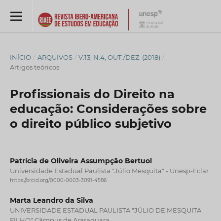
INÍCIO
/
ARQUIVOS
/
V.13, N.4, OUT./DEZ. (2018)
/
Artigos teóricos
Profissionais do Direito na
educação: Considerações sobre
o direito público subjetivo
Patrícia de Oliveira Assumpção Bertuol
Universidade Estadual Paulista "Júlio Mesquita" - Unesp-Fclar
https://orcid.org/0000-0003-3091-4586
Marta Leandro da Silva
UNIVERSIDADE ESTADUAL PAULISTA "JÚLIO DE MESQUITA
FILHO" Câmpus de Araraquara