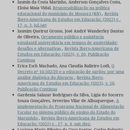
Iasmin da Costa Marinho, Anderson Gonçalves Costa,
Eloísa Maia Vidal,
Responsabilização na política
educacional do município de Mossoró (RN)
,
Revista
Ibero-Americana de Estudos em Educação: (2022) v .
17, n. 3, jul./set
Iasmim Queiroz Grosso, José André Wanderley Dantas
de Oliveira,
Orçamento público e assistência
estudantil universitária em tempos de austeridade:
desafios e alternativas
,
Revista Ibero-Americana de
Estudos em Educação: (2025), v. 20, Publicação
Contínua
Erica Esch Machado, Ana Claudia Balieiro Lodi,
O
Decreto nº 10.502/20 e a educação de surdos: por uma
análise dialógica do discurso
,
Revista Ibero-
Americana de Estudos em Educação: (2025), v. 20,
Publicação Contínua
Gardenia Salazar Rodrigues da Silva, Lígia do Socorro
Souza Gonçalves, Severino Vilar de Albuquerque,
A
implementação do Programa Nacional de Alimentação
Escolar no sistema público de ensino do Estado do
Maranhão
,
Revista Ibero-Americana de Estudos em
Educação: (2022) v . 17, n. 4, out./dez.
Luciane Maria Ribeiro da Cruz Santos, Carlos Roberto