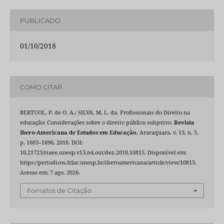
PUBLICADO
01/10/2018
COMO CITAR
BERTUOL, P. de O. A.; SILVA, M. L. da. Profissionais do Direito na
educação: Considerações sobre o direito público subjetivo.
Revista
Ibero-Americana de Estudos em Educação
, Araraquara, v. 13, n. 5,
p. 1683–1696, 2018. DOI:
10.21723/riaee.unesp.v13.n4.out/dez.2018.10815. Disponível em:
https://periodicos.fclar.unesp.br/iberoamericana/article/view/10815.
Acesso em: 7 ago. 2026.
Fomatos de Citação