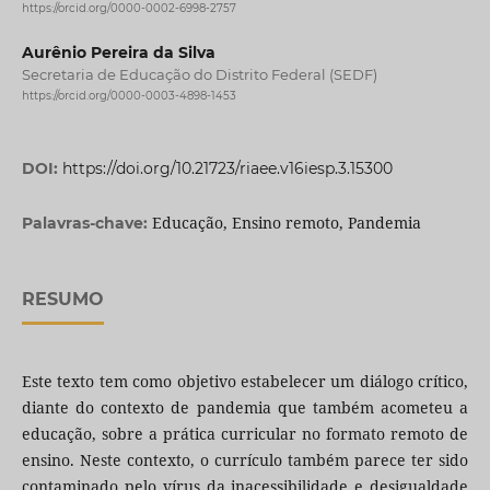
https://orcid.org/0000-0002-6998-2757
Aurênio Pereira da Silva
Secretaria de Educação do Distrito Federal (SEDF)
https://orcid.org/0000-0003-4898-1453
DOI:
https://doi.org/10.21723/riaee.v16iesp.3.15300
Educação, Ensino remoto, Pandemia
Palavras-chave:
RESUMO
Este texto tem como objetivo estabelecer um diálogo crítico,
diante do contexto de pandemia que também acometeu a
educação, sobre a prática curricular no formato remoto de
ensino. Neste contexto, o currículo também parece ter sido
contaminado pelo vírus da inacessibilidade e desigualdade