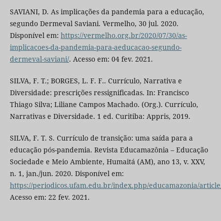
SAVIANI, D. As implicações da pandemia para a educação,
segundo Dermeval Saviani. Vermelho, 30 jul. 2020.
Disponível em:
https://vermelho.org.br/2020/07/30/as-
implicacoes-da-pandemia-para-aeducacao-segundo-
dermeval-saviani/
. Acesso em: 04 fev. 2021.
SILVA, F. T.; BORGES, L. F. F.. Currículo, Narrativa e
Diversidade: prescrições ressignificadas. In: Francisco
Thiago Silva; Liliane Campos Machado. (Org.). Currículo,
Narrativas e Diversidade. 1 ed. Curitiba: Appris, 2019.
SILVA, F. T. S. Currículo de transição: uma saída para a
educação pós-pandemia. Revista Educamazônia – Educação
Sociedade e Meio Ambiente, Humaitá (AM), ano 13, v. XXV,
n. 1, jan./jun. 2020. Disponível em:
https://periodicos.ufam.edu.br/index.php/educamazonia/articl
Acesso em: 22 fev. 2021.