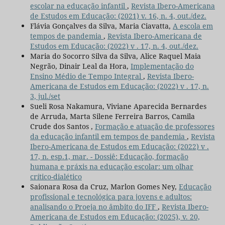
escolar na educação infantil
,
Revista Ibero-Americana
de Estudos em Educação: (2021) v. 16, n. 4, out./dez.
Flávia Gonçalves da Silva, Maria Ciavatta,
A escola em
tempos de pandemia
,
Revista Ibero-Americana de
Estudos em Educação: (2022) v . 17, n. 4, out./dez.
Maria do Socorro Silva da Silva, Alice Raquel Maia
Negrão, Dinair Leal da Hora,
Implementação do
Ensino Médio de Tempo Integral
,
Revista Ibero-
Americana de Estudos em Educação: (2022) v . 17, n.
3, jul./set
Sueli Rosa Nakamura, Viviane Aparecida Bernardes
de Arruda, Marta Silene Ferreira Barros, Camila
Crude dos Santos ,
Formação e atuação de professores
da educação infantil em tempos de pandemia
,
Revista
Ibero-Americana de Estudos em Educação: (2022) v .
17, n. esp.1, mar. - Dossiê: Educação, formação
humana e práxis na educação escolar: um olhar
crítico-dialético
Saionara Rosa da Cruz, Marlon Gomes Ney,
Educação
profissional e tecnológica para jovens e adultos:
analisando o Proeja no âmbito do IFF
,
Revista Ibero-
Americana de Estudos em Educação: (2025), v. 20,