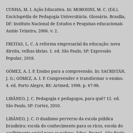
CUNHA, M. I. Ação Educativa. In: MOROSINI, M. C. (Ed.).
Enciclopédia de Pedagogia Universitária. Glossário. Brasília,
DF: Instituto Nacional de Estudos e Pesquisas educacionais
Anísio Teixeira, 2006. v. 2.
FREITAS, L. C. A reforma empresarial da educação: nova
direita, velhas ideias. 1. ed. São Paulo, SP: Expressão
Popular, 2018.
GÓMEZ, A. I. P. Ensino para a compreensão. In: SACRISTÁN,
J. G.; GÓMEZ, A. I. P. Compreender e transformar o ensino.
4. ed. Porto Alegre, RS: Artmed, 1998. p. 67-98.
LIBÂNEO, J. C. Pedagogia e pedagogos, para quê? 12. ed.
São Paulo, SP: Cortez, 2010.
LIBÂNEO, J. C. O dualismo perverso da escola pública
brasileira: escola do conhecimento para os ricos, escola do
acolhimento social para os pobres. Educ. Pesqui., São Paulo