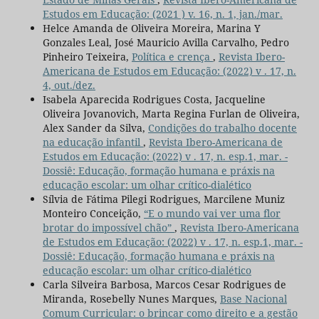
Estudos em Educação: (2021 ) v. 16, n. 1, jan./mar.
Helce Amanda de Oliveira Moreira, Marina Y
Gonzales Leal, José Mauricio Avilla Carvalho, Pedro
Pinheiro Teixeira,
Política e crença
,
Revista Ibero-
Americana de Estudos em Educação: (2022) v . 17, n.
4, out./dez.
Isabela Aparecida Rodrigues Costa, Jacqueline
Oliveira Jovanovich, Marta Regina Furlan de Oliveira,
Alex Sander da Silva,
Condições do trabalho docente
na educação infantil
,
Revista Ibero-Americana de
Estudos em Educação: (2022) v . 17, n. esp.1, mar. -
Dossiê: Educação, formação humana e práxis na
educação escolar: um olhar crítico-dialético
Sílvia de Fátima Pilegi Rodrigues, Marcilene Muniz
Monteiro Conceição,
“E o mundo vai ver uma flor
brotar do impossível chão”
,
Revista Ibero-Americana
de Estudos em Educação: (2022) v . 17, n. esp.1, mar. -
Dossiê: Educação, formação humana e práxis na
educação escolar: um olhar crítico-dialético
Carla Silveira Barbosa, Marcos Cesar Rodrigues de
Miranda, Rosebelly Nunes Marques,
Base Nacional
Comum Curricular: o brincar como direito e a gestão