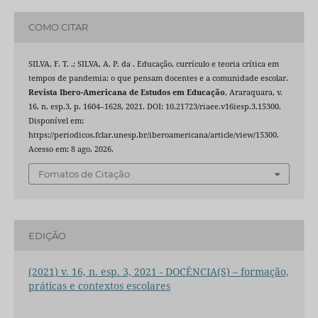
COMO CITAR
SILVA, F. T. .; SILVA, A. P. da . Educação, currículo e teoria crítica em
tempos de pandemia: o que pensam docentes e a comunidade escolar.
Revista Ibero-Americana de Estudos em Educação
, Araraquara, v.
16, n. esp.3, p. 1604–1628, 2021. DOI: 10.21723/riaee.v16iesp.3.15300.
Disponível em:
https://periodicos.fclar.unesp.br/iberoamericana/article/view/15300.
Acesso em: 8 ago. 2026.
Fomatos de Citação
EDIÇÃO
(2021) v. 16, n. esp. 3, 2021 - DOCÊNCIA(S) – formação,
práticas e contextos escolares