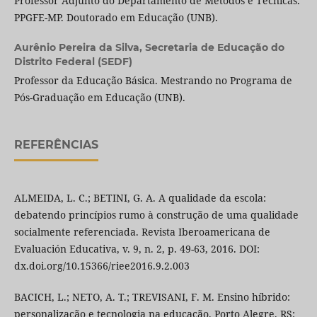
Professor Adjunto do Departamento de Métodos e Técnicas.
PPGFE-MP. Doutorado em Educação (UNB).
Aurênio Pereira da Silva,
Secretaria de Educação do
Distrito Federal (SEDF)
Professor da Educação Básica. Mestrando no Programa de
Pós-Graduação em Educação (UNB).
REFERÊNCIAS
ALMEIDA, L. C.; BETINI, G. A. A qualidade da escola:
debatendo princípios rumo à construção de uma qualidade
socialmente referenciada. Revista Iberoamericana de
Evaluación Educativa, v. 9, n. 2, p. 49-63, 2016. DOI:
dx.doi.org/10.15366/riee2016.9.2.003
BACICH, L.; NETO, A. T.; TREVISANI, F. M. Ensino híbrido:
personalização e tecnologia na educação. Porto Alegre, RS: