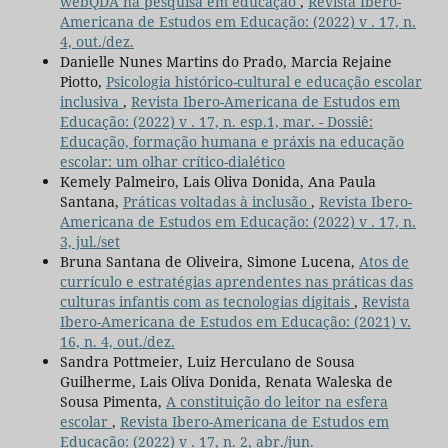
webQDA na pesquisa em educação
,
Revista Ibero-
Americana de Estudos em Educação: (2022) v . 17, n.
4, out./dez.
Danielle Nunes Martins do Prado, Marcia Rejaine
Piotto,
Psicologia histórico-cultural e educação escolar
inclusiva
,
Revista Ibero-Americana de Estudos em
Educação: (2022) v . 17, n. esp.1, mar. - Dossiê:
Educação, formação humana e práxis na educação
escolar: um olhar crítico-dialético
Kemely Palmeiro, Lais Oliva Donida, Ana Paula
Santana,
Práticas voltadas à inclusão
,
Revista Ibero-
Americana de Estudos em Educação: (2022) v . 17, n.
3, jul./set
Bruna Santana de Oliveira, Simone Lucena,
Atos de
currículo e estratégias aprendentes nas práticas das
culturas infantis com as tecnologias digitais
,
Revista
Ibero-Americana de Estudos em Educação: (2021) v.
16, n. 4, out./dez.
Sandra Pottmeier, Luiz Herculano de Sousa
Guilherme, Lais Oliva Donida, Renata Waleska de
Sousa Pimenta,
A constituição do leitor na esfera
escolar
,
Revista Ibero-Americana de Estudos em
Educação: (2022) v . 17, n. 2, abr./jun.