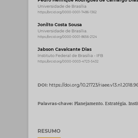
Universidade de Brasília
https://orcid.org/0000-0001-7486-1362
Jonilto Costa Sousa
Universidade de Brasília.
https://orcid.org/0000-0001-8656-2124
Jabson Cavalcante Dias
Instituto Federal de Brasília - IFB
https://orcid.org/0000-0003-4723-5432
DOI:
https://doi.org/10.21723/riaee.v13.n1.2018.9
Planejamento. Estratégia. Insti
Palavras-chave:
RESUMO