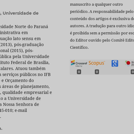
manuscrito a qualquer outro
periódico. A responsabilidade pelo
s,
Universidade de
conteúdo dos artigos é exclusiva d
autores. A tradução para outro id
rsidade Norte do Paraná
inistrativa em
é proibida sem a permissão por esc
duação lato sensu em
do Editor ouvido pelo Comitê Edito
 (2013), pós-graduação
Científico.
onal (2015), pós-
ública pela Universidade
ituto Federal de Brasília,
italares. Atuou também
0
0
0
 serviços públicos no IFB
o e Orçamento do
s áreas de planejamento,
a, qualidade empresarial e
ado a Universidade de
ila Nossa Senhora de
345-010; e-mail
.
a.