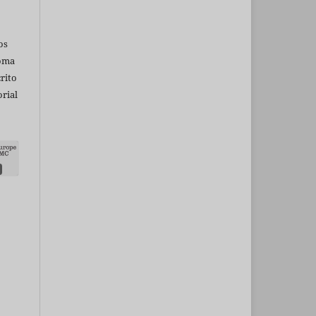
os
ioma
rito
rial