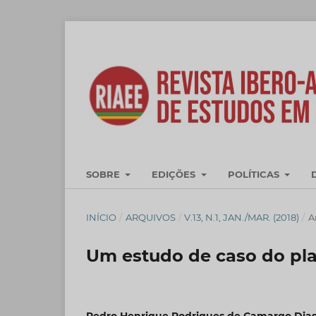
SOBRE
EDIÇÕES
POLÍTICAS
INÍCIO
/
ARQUIVOS
/
V.13, N.1, JAN./MAR. (2018)
/
A
Um estudo de caso do pla
Pedro Henrique Rodrigues de Camargo Dia