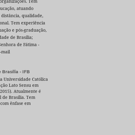
 organizações. Tem
ducação, atuando
distância, qualidade,
ional. Tem experiência
uação e pós-graduação,
ade de Brasília;
 Senhora de Fátima -
e-mail
 Brasília - IFB
a Universidade Católica
zação Lato Sensu em
a(2015). Atualmente é
l de Brasília. Tem
, com ênfase em