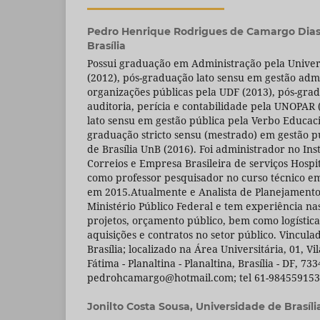
Pedro Henrique Rodrigues de Camargo Dia
Brasília
Possui graduação em Administração pela Unive
(2012), pós-graduação lato sensu em gestão adm
organizações públicas pela UDF (2013), pós-gra
auditoria, perícia e contabilidade pela UNOPAR
lato sensu em gestão pública pela Verbo Educaci
graduação stricto sensu (mestrado) em gestão p
de Brasília UnB (2016). Foi administrador no Inst
Correios e Empresa Brasileira de serviços Hosp
como professor pesquisador no curso técnico em
em 2015.Atualmente e Analista de Planejament
Ministério Público Federal e tem experiência na
projetos, orçamento público, bem como logístic
aquisições e contratos no setor público. Vincul
Brasília; localizado na Área Universitária, 01, V
Fátima - Planaltina - Planaltina, Brasília - DF, 73
pedrohcamargo@hotmail.com; tel 61-984559153
Jonilto Costa Sousa,
Universidade de Brasíli