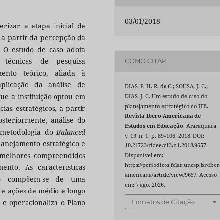
03/01/2018
erizar a etapa inicial de
 a partir da percepção da
. O estudo de caso adota
técnicas de pesquisa
COMO CITAR
ento teórico, aliada à
aplicação da análise de
DIAS, P. H. R. de C.; SOUSA, J. C.;
que a instituição optou em
DIAS, J. C. Um estudo de caso do
planejamento estratégico do IFB.
ias estratégicos, a partir
Revista Ibero-Americana de
osteriormente, análise do
Estudos em Educação
, Araraquara,
a metodologia do
Balanced
v. 13, n. 1, p. 89–106, 2018. DOI:
anejamento estratégico e
10.21723/riaee.v13.n1.2018.9657.
r melhores compreendidos
Disponível em:
https://periodicos.fclar.unesp.br/iber
ento. As características
americana/article/view/9657. Acesso
ico compõem-se de uma
em: 7 ago. 2026.
 e ações de médio e longo
 e operacionaliza o Plano
Fomatos de Citação