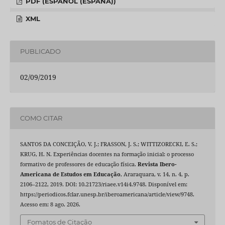
PDF (ESPAÑOL (ESPAÑA))
XML
PUBLICADO
02/09/2019
COMO CITAR
SANTOS DA CONCEIÇÃO, V. J.; FRASSON, J. S.; WITTIZORECKI, E. S.;
KRUG, H. N. Experiências docentes na formação inicial: o processo
formativo de professores de educação física.
Revista Ibero-
Americana de Estudos em Educação
, Araraquara, v. 14, n. 4, p.
2106–2122, 2019. DOI: 10.21723/riaee.v14i4.9748. Disponível em:
https://periodicos.fclar.unesp.br/iberoamericana/article/view/9748.
Acesso em: 8 ago. 2026.
Fomatos de Citação