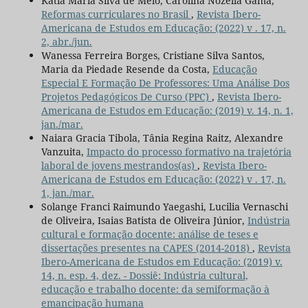
Kátia Maria Silva de Melo, Carolina Nozella Gama,
Reformas curriculares no Brasil
,
Revista Ibero-
Americana de Estudos em Educação: (2022) v . 17, n.
2, abr./jun.
Wanessa Ferreira Borges, Cristiane Silva Santos,
Maria da Piedade Resende da Costa,
Educação
Especial E Formação De Professores: Uma Análise Dos
Projetos Pedagógicos De Curso (PPC)
,
Revista Ibero-
Americana de Estudos em Educação: (2019) v. 14, n. 1,
jan./mar.
Naiara Gracia Tibola, Tânia Regina Raitz, Alexandre
Vanzuita,
Impacto do processo formativo na trajetória
laboral de jovens mestrandos(as)
,
Revista Ibero-
Americana de Estudos em Educação: (2022) v . 17, n.
1, jan./mar.
Solange Franci Raimundo Yaegashi, Lucilia Vernaschi
de Oliveira, Isaias Batista de Oliveira Júnior,
Indústria
cultural e formação docente: análise de teses e
dissertações presentes na CAPES (2014-2018)
,
Revista
Ibero-Americana de Estudos em Educação: (2019) v.
14, n. esp. 4, dez. - Dossiê: Indústria cultural,
educação e trabalho docente: da semiformação à
emancipação humana