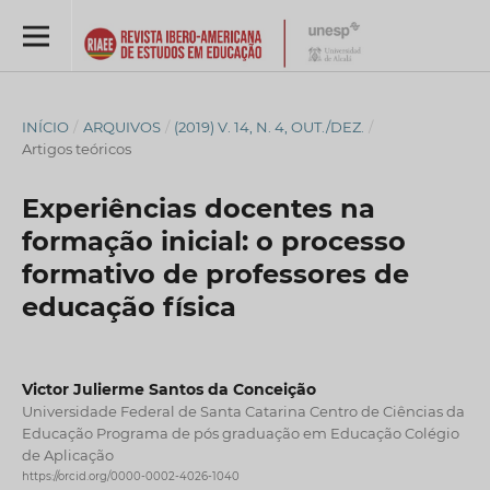
INÍCIO
/
ARQUIVOS
/
(2019) V. 14, N. 4, OUT./DEZ.
/
Artigos teóricos
Experiências docentes na
formação inicial: o processo
formativo de professores de
educação física
Victor Julierme Santos da Conceição
Universidade Federal de Santa Catarina Centro de Ciências da
Educação Programa de pós graduação em Educação Colégio
de Aplicação
https://orcid.org/0000-0002-4026-1040