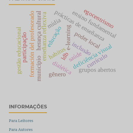
egocentrismo
prácticas de enseñanza
ensino fundamental
herança cultural
formación del profesorado
enseñanza reflexiva
mídia
e-learning
educação
gestão educacional
poder local
participação
inclusão
deficiência visual
habitus
saúde
ldb
currículo
município
dialética
grupos abertos
gênero
INFORMAÇÕES
Para Leitores
Para Autores