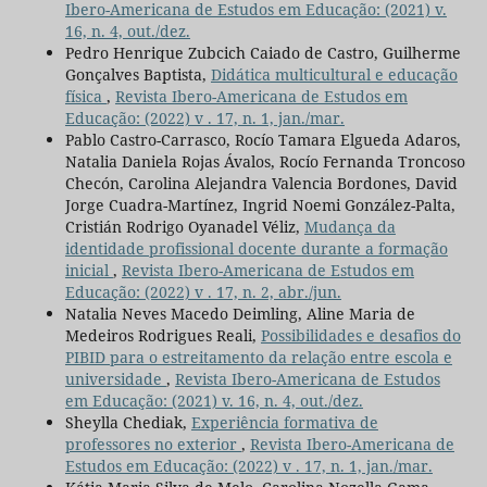
Ibero-Americana de Estudos em Educação: (2021) v.
16, n. 4, out./dez.
Pedro Henrique Zubcich Caiado de Castro, Guilherme
Gonçalves Baptista,
Didática multicultural e educação
física
,
Revista Ibero-Americana de Estudos em
Educação: (2022) v . 17, n. 1, jan./mar.
Pablo Castro-Carrasco, Rocío Tamara Elgueda Adaros,
Natalia Daniela Rojas Ávalos, Rocío Fernanda Troncoso
Checón, Carolina Alejandra Valencia Bordones, David
Jorge Cuadra-Martínez, Ingrid Noemi González-Palta,
Cristián Rodrigo Oyanadel Véliz,
Mudança da
identidade profissional docente durante a formação
inicial
,
Revista Ibero-Americana de Estudos em
Educação: (2022) v . 17, n. 2, abr./jun.
Natalia Neves Macedo Deimling, Aline Maria de
Medeiros Rodrigues Reali,
Possibilidades e desafios do
PIBID para o estreitamento da relação entre escola e
universidade
,
Revista Ibero-Americana de Estudos
em Educação: (2021) v. 16, n. 4, out./dez.
Sheylla Chediak,
Experiência formativa de
professores no exterior
,
Revista Ibero-Americana de
Estudos em Educação: (2022) v . 17, n. 1, jan./mar.