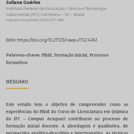
Juliana Guérios
Instituto Federal de Educação, Ciência e Tecnologia
Catarinense (IFC), Camboriú – SC – Brasil
https://orcid.org/0000-0002-5177-7990
DOI:
https://doi.org/10.21723/riaee.v17i2.14161
Pibid, Formação inicial, Processos
Palavras-chave:
formativos
RESUMO
Este estudo tem o objetivo de compreender como as
experiências do Pibid do Curso de Licenciatura em Química
do IFC –
Campus
Araquari contribuem no processo de
formação inicial docente. A abordagem é qualitativa, de
perspectiva analítico-descritiva e interpretativa. As técnicas