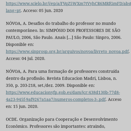
https://www.scielo.br/j/ep/a/FVqZ5WXm7tVyhCR6MRfGmFD/abst
lang=pt
. Acceso: 05 jun. 2020
NÓVOA, A. Desafios do trabalho do professor no mundo
contemporâneo. In: SIMPÓSIO DOS PROFESSORES DE SÃO
PAULO, 2006, São Paulo. Anais [...] São Paulo: Sinpro, 2006.
Disponible en:
https://www.sinprosp.org.br/arquivos/novoa/livreto_novoa.pdf
.
Acceso: 04 jul. 2020.
NÓVOA, A. Para uma formação de professores construída
dentro da profissão. Revista Educacion Madri, Lisboa, n.
350, p. 203-218, set./dez. 2009. Disponible en:
https://www.educacionyfp.gob.es/dam/jcr:438d130b-77d8-
4a23-945f-9af9267a1aa7/numeros-completos-3-.pdf
. Acceso
en: 15 jun. 2020.
OCDE. Organização para Cooperação e Desenvolvimento
Econômico. Professores são importantes: atraindo,