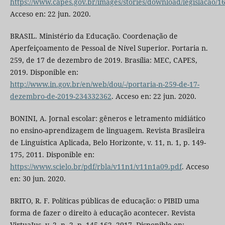
https://www.capes.gov.br/images/stories/download/legislacao
Acceso en: 22 jun. 2020.
BRASIL. Ministério da Educação. Coordenação de
Aperfeiçoamento de Pessoal de Nível Superior. Portaria n.
259, de 17 de dezembro de 2019. Brasília: MEC, CAPES,
2019. Disponible en:
http://www.in.gov.br/en/web/dou/-/portaria-n-259-de-17-
dezembro-de-2019-234332362
. Acceso en: 22 jun. 2020.
BONINI, A. Jornal escolar: gêneros e letramento midiático
no ensino-aprendizagem de linguagem. Revista Brasileira
de Linguística Aplicada, Belo Horizonte, v. 11, n. 1, p. 149-
175, 2011. Disponible en:
https://www.scielo.br/pdf/rbla/v11n1/v11n1a09.pdf
. Acceso
en: 30 jun. 2020.
BRITO, R. F. Políticas públicas de educação: o PIBID uma
forma de fazer o direito à educação acontecer. Revista
VirtuaJus, v. 2, n. 2, p. 145-162, 2017. Disponible en: