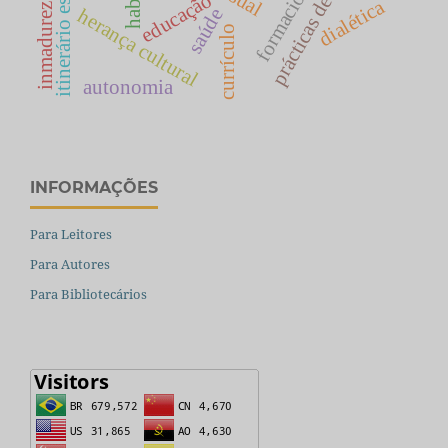
prácticas de enseñanza
inmadurez social
itinerário escolar
educação
dialética
herança cultural
saúde
currículo
autonomia
INFORMAÇÕES
Para Leitores
Para Autores
Para Bibliotecários