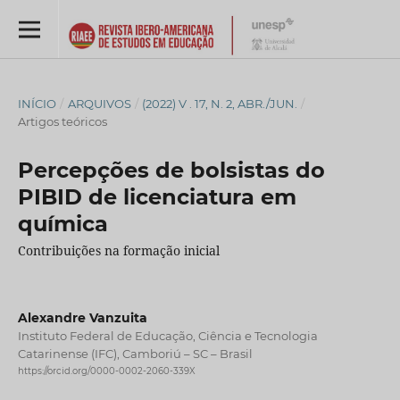
INÍCIO
/
ARQUIVOS
/
(2022) V . 17, N. 2, ABR./JUN.
/
Artigos teóricos
Percepções de bolsistas do
PIBID de licenciatura em
química
Contribuições na formação inicial
Alexandre Vanzuita
Instituto Federal de Educação, Ciência e Tecnologia
Catarinense (IFC), Camboriú – SC – Brasil
https://orcid.org/0000-0002-2060-339X