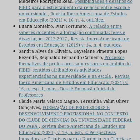
Medeiros Rodrigues Reali,
Possibilidades e desafios do
PIBID para o estreitamento da relação entre escola e
universidade
,
Revista Ibero-Americana de Estudos
em Educação: (2021) v. 16, n. 4, out./dez.
Luana Monteiro, Ivan Fortunato,
A relação entre
saberes docentes e a formação continuada: teses e
dissertações 2012-2017
,
Revista Ibero-Americana de
Estudos em Educação: (2019) v. 14, n. 4, out./dez.
Sandra Alves de Oliveira, Dayselane Pimenta Lopes
Rezende, Reginaldo Fernando Carneiro,
Processos
formativos de professores supervisores no âmbito do
PIBID: sentidos atribuídos às atividades
experienciadas na universidade e na escola
,
Revista
Ibero-Americana de Estudos em Educação: (2021) v.
16, n. esp. 1, mar. - Dossiê Formação Inicial de
Professores
Cleide Maria Velasco Magno, Terezinha Valim Oliver
Gonçalves,
FORMAÇÃO DE PROFESSORES E
DESENVOLVIMENTO PROFISSIONAL NO CONTEXTO
DO CLUBE DE CIÊNCIAS DA UNIVERSIDADE FEDERAL
DO PARÁ
,
Revista Ibero-Americana de Estudos em
Educação: (2024), v. 19, n. esp. 2: Perspectivas
Inovadoras e Criativas para a Docência em Ciências e