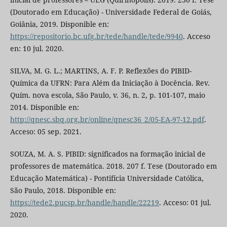
(Doutorado em Educação) - Universidade Federal de Goiás,
Goiânia, 2019. Disponible en:
https://repositorio.bc.ufg.br/tede/handle/tede/9940
. Acceso
en: 10 jul. 2020.
SILVA, M. G. L.; MARTINS, A. F. P. Reflexões do PIBID-
Química da UFRN: Para Além da Iniciação à Docência. Rev.
Quím. nova escola, São Paulo, v. 36, n. 2, p. 101-107, maio
2014. Disponible en:
http://qnesc.sbq.org.br/online/qnesc36_2/05-EA-97-12.pdf
.
Acceso: 05 sep. 2021.
SOUZA, M. A. S. PIBID: significados na formação inicial de
professores de matemática. 2018. 207 f. Tese (Doutorado em
Educação Matemática) - Pontifícia Universidade Católica,
São Paulo, 2018. Disponible en:
https://tede2.pucsp.br/handle/handle/22219
. Acceso: 01 jul.
2020.