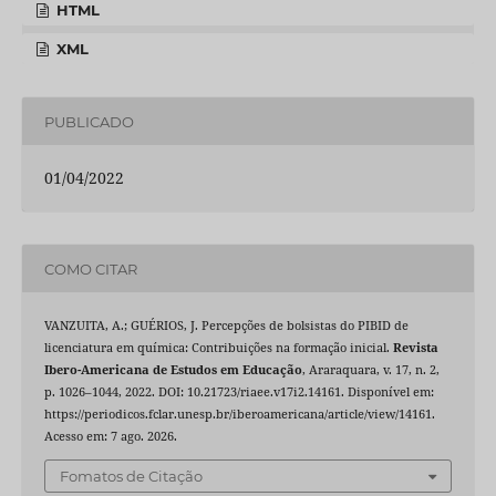
HTML
XML
PUBLICADO
01/04/2022
COMO CITAR
VANZUITA, A.; GUÉRIOS, J. Percepções de bolsistas do PIBID de
licenciatura em química: Contribuições na formação inicial.
Revista
Ibero-Americana de Estudos em Educação
, Araraquara, v. 17, n. 2,
p. 1026–1044, 2022. DOI: 10.21723/riaee.v17i2.14161. Disponível em:
https://periodicos.fclar.unesp.br/iberoamericana/article/view/14161.
Acesso em: 7 ago. 2026.
Fomatos de Citação