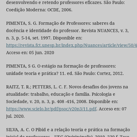
desenvolvendo e retendo professores eficazes. São Paulo:
Coedição Moderna: OCDE, 2006.
PIMENTA, S. G. Formação de Professores: saberes da
docência e identidade do professor. Revista NUANCES, v. 3,
n. 3, p. 5-14, set. 1997. Disponible en:
https://revista.fct.unesp.br/index.php/Nuances/article/view/50/
Acceso en: 05 jun. 2020
PIMENTA, S G. O estágio na formação de professores:
unidade teoria e prática? 11. ed. São Paulo: Cortez, 2012.
RAITZ, T. R.; PETTERS, L. C. F. Novos desafios dos jovens na
atualidade: trabalho, educação e família. Psicologia e
Sociedade, v. 20, n. 3, p. 408 -416, 2008. Disponible en:
https://www.scielo.br/pdf/psoc/v20n3/11.pdf
. Acceso en: 07
jul. 2020.
SILVA, A. C. O Pibid e a relação teoria e prática na formação
inicial de professores – UEG (Quirinópolis). 2019. 230 f. Tese