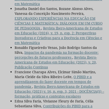
em Matemática
Jonatha Daniel dos Santos, Rozane Alonso Alves,
Vanessa da Conceição Nascimento Pereira,
EXPLORANDO EXPERIÊNCIAS NA EDUCAÇÃO EM
CIÊNCIAS E MATEMÁTICA: DIÁLOGOS EM UM CURSO
DE PEDAGOGIA
,
Revista Ibero-Americana de Estudos
em Educação: (2024), v. 19, n. esp. 2: Perspectivas
Inovadoras e Criativas para a Docência em Ciências e
em Matemática
Ronaldo Figueiredo Venas, João Rodrigo Santos da
Silva,
Impactos da pandemia na formação docente:
percepções de futuros professores
,
Revista Ibero-
Americana de Estudos em Educação: (2025), v. 20,
Publicação Contínua
Francione Charapa Alves, Elcimar Simão Martins,
Maria Cleide da Silva Ribeiro Leite,
O PIBID e a
aprendizagem do fazer docente em tempos de
pandemia
,
Revista Ibero-Americana de Estudos em
Educação: (2021) v. 16, n. esp. 3, 2021 - DOCÊNCIA(S) –
formação, práticas e contextos escolares
Edna Silva Faria, Vivianne Fleury de Faria, Célia
Sebastiana Silva,
Contribuições do PIBID para a