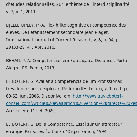
d'études relationnelles. Sur le thème de l’interdisciplinarité,
v. 7, n. 1, 2011.
DJELLE OPELY, P.-A. Flexibilite cognitive et competence des
eleves. De l’etablissement secondaire Jean Piaget.
International Journal of Current Research, v. 8, n. 04, p.
29133-29141, Apr. 2016.
BEHAR, P. A. Competências em Educação a Distância. Porto
Alegre, RS: Penso, 2013.
LE BOTERF, G. Avaliar a Competência de um Profissional:
três dimensões a explorar. Reflexão RH, Lisboa, v. 1, n. 1, p.
60-63, jun. 2006. Disponível em:
http://www.guyleboterf-
conseil.com/Article%20evaluation%20version%20directe%20Pes
Acesso em: 11 set. 2020.
LE BOTERF, G. De la Compétence. Essai sur un attracteur
étrange. Paris: Les Éditions d'Organisation, 1994.