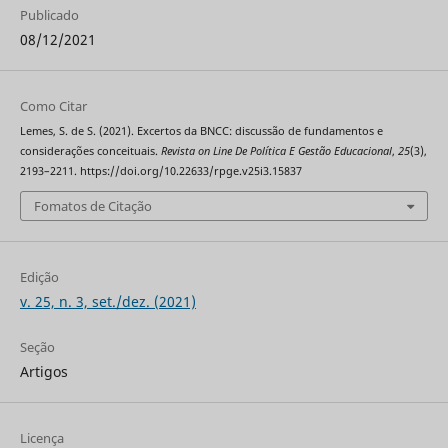
Publicado
08/12/2021
Como Citar
Lemes, S. de S. (2021). Excertos da BNCC: discussão de fundamentos e
considerações conceituais.
Revista on Line De Política E Gestão Educacional
,
25
(3),
2193–2211. https://doi.org/10.22633/rpge.v25i3.15837
Fomatos de Citação
Edição
v. 25, n. 3, set./dez. (2021)
Seção
Artigos
Licença