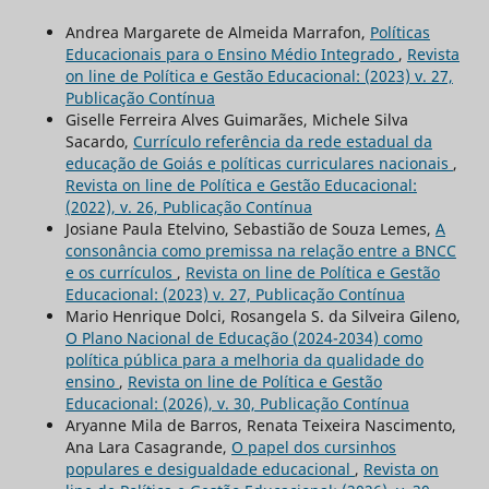
Andrea Margarete de Almeida Marrafon,
Políticas
Educacionais para o Ensino Médio Integrado
,
Revista
on line de Política e Gestão Educacional: (2023) v. 27,
Publicação Contínua
Giselle Ferreira Alves Guimarães, Michele Silva
Sacardo,
Currículo referência da rede estadual da
educação de Goiás e políticas curriculares nacionais
,
Revista on line de Política e Gestão Educacional:
(2022), v. 26, Publicação Contínua
Josiane Paula Etelvino, Sebastião de Souza Lemes,
A
consonância como premissa na relação entre a BNCC
e os currículos
,
Revista on line de Política e Gestão
Educacional: (2023) v. 27, Publicação Contínua
Mario Henrique Dolci, Rosangela S. da Silveira Gileno,
O Plano Nacional de Educação (2024-2034) como
política pública para a melhoria da qualidade do
ensino
,
Revista on line de Política e Gestão
Educacional: (2026), v. 30, Publicação Contínua
Aryanne Mila de Barros, Renata Teixeira Nascimento,
Ana Lara Casagrande,
O papel dos cursinhos
populares e desigualdade educacional
,
Revista on