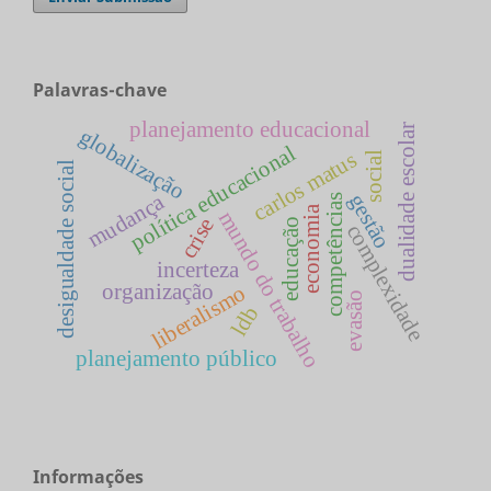
Palavras-chave
planejamento educacional
dualidade escolar
globalização
política educacional
carlos matus
social
desigualdade social
mudança
gestão
competências
economia
mundo do trabalho
crise
educação
complexidade
incerteza
organização
liberalismo
evasão
ldb
planejamento público
Informações