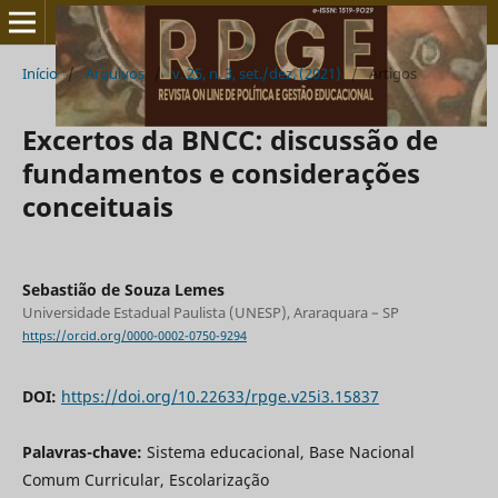
Início
/
Arquivos
/
v. 25, n. 3, set./dez. (2021)
/
Artigos
Excertos da BNCC: discussão de
fundamentos e considerações
conceituais
Sebastião de Souza Lemes
Universidade Estadual Paulista (UNESP), Araraquara – SP
https://orcid.org/0000-0002-0750-9294
DOI:
https://doi.org/10.22633/rpge.v25i3.15837
Palavras-chave:
Sistema educacional, Base Nacional
Comum Curricular, Escolarização