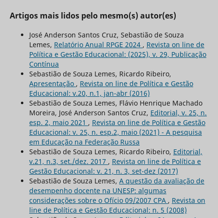
Artigos mais lidos pelo mesmo(s) autor(es)
José Anderson Santos Cruz, Sebastião de Souza
Lemes,
Relatório Anual RPGE 2024
,
Revista on line de
Política e Gestão Educacional: (2025), v. 29, Publicação
Contínua
Sebastião de Souza Lemes, Ricardo Ribeiro,
Apresentação
,
Revista on line de Política e Gestão
Educacional: v.20, n.1, jan-abr (2016)
Sebastião de Souza Lemes, Flávio Henrique Machado
Moreira, José Anderson Santos Cruz,
Editorial, v. 25, n.
esp. 2, maio 2021
,
Revista on line de Política e Gestão
Educacional: v. 25, n. esp.2, maio (2021) - A pesquisa
em Educação na Federação Russa
Sebastião de Souza Lemes, Ricardo Ribeiro,
Editorial,
v.21, n.3, set./dez. 2017
,
Revista on line de Política e
Gestão Educacional: v. 21, n. 3, set-dez (2017)
Sebastião de Souza Lemes,
A questão da avaliação de
desempenho docente na UNESP: algumas
considerações sobre o Ofício 09/2007 CPA
,
Revista on
line de Política e Gestão Educacional: n. 5 (2008)