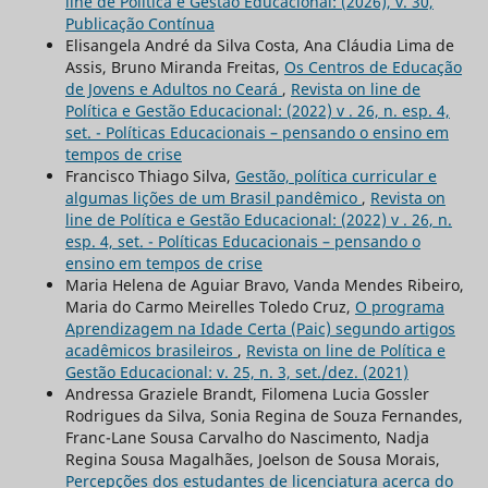
line de Política e Gestão Educacional: (2026), v. 30,
Publicação Contínua
Elisangela André da Silva Costa, Ana Cláudia Lima de
Assis, Bruno Miranda Freitas,
Os Centros de Educação
de Jovens e Adultos no Ceará
,
Revista on line de
Política e Gestão Educacional: (2022) v . 26, n. esp. 4,
set. - Políticas Educacionais – pensando o ensino em
tempos de crise
Francisco Thiago Silva,
Gestão, política curricular e
algumas lições de um Brasil pandêmico
,
Revista on
line de Política e Gestão Educacional: (2022) v . 26, n.
esp. 4, set. - Políticas Educacionais – pensando o
ensino em tempos de crise
Maria Helena de Aguiar Bravo, Vanda Mendes Ribeiro,
Maria do Carmo Meirelles Toledo Cruz,
O programa
Aprendizagem na Idade Certa (Paic) segundo artigos
acadêmicos brasileiros
,
Revista on line de Política e
Gestão Educacional: v. 25, n. 3, set./dez. (2021)
Andressa Graziele Brandt, Filomena Lucia Gossler
Rodrigues da Silva, Sonia Regina de Souza Fernandes,
Franc-Lane Sousa Carvalho do Nascimento, Nadja
Regina Sousa Magalhães, Joelson de Sousa Morais,
Percepções dos estudantes de licenciatura acerca do