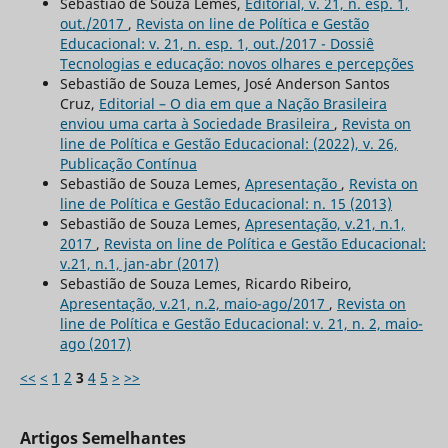
Sebastião de Souza Lemes,
Editorial, v. 21, n. esp. 1,
out./2017
,
Revista on line de Política e Gestão
Educacional: v. 21, n. esp. 1, out./2017 - Dossiê
Tecnologias e educação: novos olhares e percepções
Sebastião de Souza Lemes, José Anderson Santos
Cruz,
Editorial – O dia em que a Nação Brasileira
enviou uma carta à Sociedade Brasileira
,
Revista on
line de Política e Gestão Educacional: (2022), v. 26,
Publicação Contínua
Sebastião de Souza Lemes,
Apresentação
,
Revista on
line de Política e Gestão Educacional: n. 15 (2013)
Sebastião de Souza Lemes,
Apresentação, v.21, n.1,
2017
,
Revista on line de Política e Gestão Educacional:
v.21, n.1, jan-abr (2017)
Sebastião de Souza Lemes, Ricardo Ribeiro,
Apresentação, v.21, n.2, maio-ago/2017
,
Revista on
line de Política e Gestão Educacional: v. 21, n. 2, maio-
ago (2017)
<<
<
1
2
3
4
5
>
>>
Artigos Semelhantes