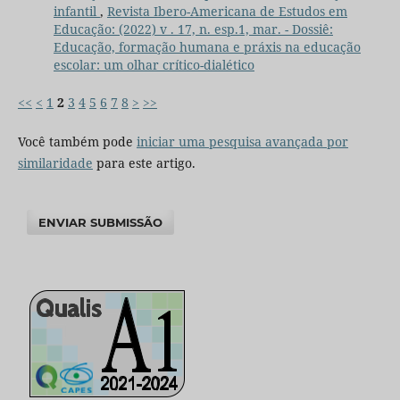
infantil
,
Revista Ibero-Americana de Estudos em
Educação: (2022) v . 17, n. esp.1, mar. - Dossiê:
Educação, formação humana e práxis na educação
escolar: um olhar crítico-dialético
<<
<
1
2
3
4
5
6
7
8
>
>>
Você também pode
iniciar uma pesquisa avançada por
similaridade
para este artigo.
ENVIAR SUBMISSÃO