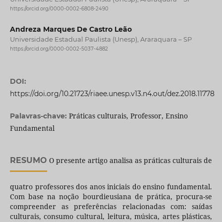
https://orcid.org/0000-0002-6808-2490
Andreza Marques De Castro Leão
Universidade Estadual Paulista (Unesp), Araraquara – SP
https://orcid.org/0000-0002-5037-4882
DOI:
https://doi.org/10.21723/riaee.unesp.v13.n4.out/dez.2018.11778
Práticas culturais, Professor, Ensino
Palavras-chave:
Fundamental
RESUMO
O presente artigo analisa as práticas culturais de
quatro professores dos anos iniciais do ensino fundamental.
Com base na noção bourdieusiana de prática, procura-se
compreender as preferências relacionadas com: saídas
culturais, consumo cultural, leitura, música, artes plásticas,