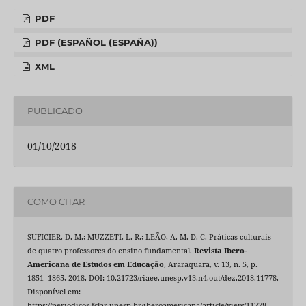
PDF
PDF (ESPAÑOL (ESPAÑA))
XML
PUBLICADO
01/10/2018
COMO CITAR
SUFICIER, D. M.; MUZZETI, L. R.; LEÃO, A. M. D. C. Práticas culturais
de quatro professores do ensino fundamental.
Revista Ibero-
Americana de Estudos em Educação
, Araraquara, v. 13, n. 5, p.
1851–1865, 2018. DOI: 10.21723/riaee.unesp.v13.n4.out/dez.2018.11778.
Disponível em:
https://periodicos.fclar.unesp.br/iberoamericana/article/view/11778.