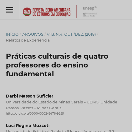
INÍCIO
/
ARQUIVOS
/
V.13, N.4, OUT./DEZ. (2018)
/
Relatos de Experiência
Práticas culturais de quatro
professores do ensino
fundamental
Darbi Masson Suficier
Universidade do Estado de Minas Gerais – UEMG, Unidade
Passos, Passos – Minas Gerais
https://orcid.org/0000-0002-8476-9559
Luci Regina Muzzeti
Universidade Estadual Paulista (Unesp), Araraquara – SP