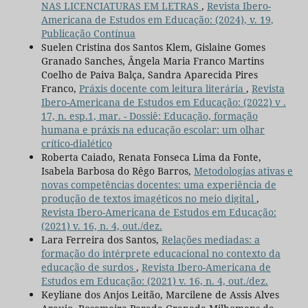
NAS LICENCIATURAS EM LETRAS
,
Revista Ibero-
Americana de Estudos em Educação: (2024), v. 19,
Publicação Contínua
Suelen Cristina dos Santos Klem, Gislaine Gomes
Granado Sanches, Ângela Maria Franco Martins
Coelho de Paiva Balça, Sandra Aparecida Pires
Franco,
Práxis docente com leitura literária
,
Revista
Ibero-Americana de Estudos em Educação: (2022) v .
17, n. esp.1, mar. - Dossiê: Educação, formação
humana e práxis na educação escolar: um olhar
crítico-dialético
Roberta Caiado, Renata Fonseca Lima da Fonte,
Isabela Barbosa do Rêgo Barros,
Metodologias ativas e
novas competências docentes: uma experiência de
produção de textos imagéticos no meio digital
,
Revista Ibero-Americana de Estudos em Educação:
(2021) v. 16, n. 4, out./dez.
Lara Ferreira dos Santos,
Relações mediadas: a
formação do intérprete educacional no contexto da
educação de surdos
,
Revista Ibero-Americana de
Estudos em Educação: (2021) v. 16, n. 4, out./dez.
Keyliane dos Anjos Leitão, Marcilene de Assis Alves