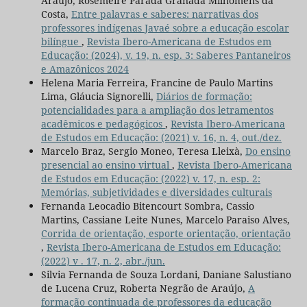
Araujo, Rosemeire Parada Granada Milhomens da
Costa,
Entre palavras e saberes: narrativas dos
professores indígenas Javaé sobre a educação escolar
bilíngue
,
Revista Ibero-Americana de Estudos em
Educação: (2024), v. 19, n. esp. 3: Saberes Pantaneiros
e Amazônicos 2024
Helena Maria Ferreira, Francine de Paulo Martins
Lima, Gláucia Signorelli,
Diários de formação:
potencialidades para a ampliação dos letramentos
acadêmicos e pedagógicos
,
Revista Ibero-Americana
de Estudos em Educação: (2021) v. 16, n. 4, out./dez.
Marcelo Braz, Sergio Moneo, Teresa Lleixà,
Do ensino
presencial ao ensino virtual
,
Revista Ibero-Americana
de Estudos em Educação: (2022) v. 17, n. esp. 2:
Memórias, subjetividades e diversidades culturais
Fernanda Leocadio Bitencourt Sombra, Cassio
Martins, Cassiane Leite Nunes, Marcelo Paraiso Alves,
Corrida de orientação, esporte orientação, orientação
,
Revista Ibero-Americana de Estudos em Educação:
(2022) v . 17, n. 2, abr./jun.
Silvia Fernanda de Souza Lordani, Daniane Salustiano
de Lucena Cruz, Roberta Negrão de Araújo,
A
formação continuada de professores da educação