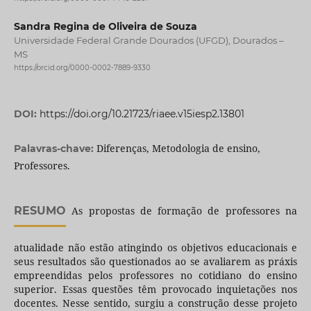
Sandra Regina de Oliveira de Souza
Universidade Federal Grande Dourados (UFGD), Dourados –
MS
https://orcid.org/0000-0002-7889-9330
DOI:
https://doi.org/10.21723/riaee.v15iesp2.13801
Diferenças, Metodologia de ensino,
Palavras-chave:
Professores.
RESUMO
As propostas de formação de professores na
atualidade não estão atingindo os objetivos educacionais e
seus resultados são questionados ao se avaliarem as práxis
empreendidas pelos professores no cotidiano do ensino
superior. Essas questões têm provocado inquietações nos
docentes. Nesse sentido, surgiu a construção desse projeto