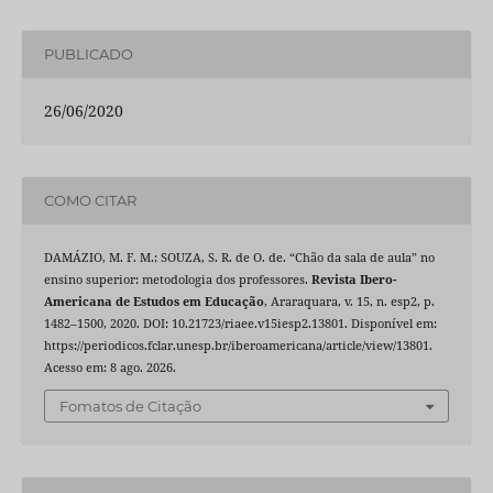
PUBLICADO
26/06/2020
COMO CITAR
DAMÁZIO, M. F. M.; SOUZA, S. R. de O. de. “Chão da sala de aula” no
ensino superior: metodologia dos professores.
Revista Ibero-
Americana de Estudos em Educação
, Araraquara, v. 15, n. esp2, p.
1482–1500, 2020. DOI: 10.21723/riaee.v15iesp2.13801. Disponível em:
https://periodicos.fclar.unesp.br/iberoamericana/article/view/13801.
Acesso em: 8 ago. 2026.
Fomatos de Citação