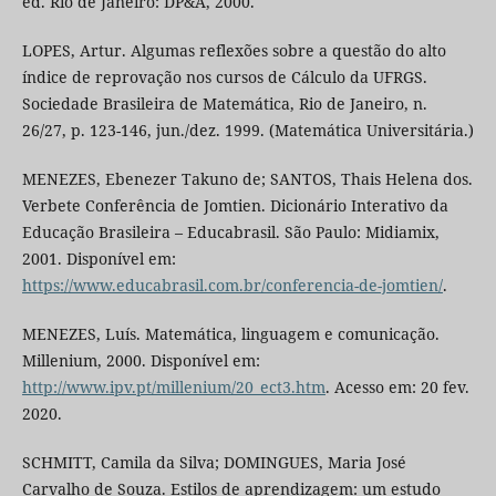
ed. Rio de Janeiro: DP&A, 2000.
LOPES, Artur. Algumas reflexões sobre a questão do alto
índice de reprovação nos cursos de Cálculo da UFRGS.
Sociedade Brasileira de Matemática, Rio de Janeiro, n.
26/27, p. 123-146, jun./dez. 1999. (Matemática Universitária.)
MENEZES, Ebenezer Takuno de; SANTOS, Thais Helena dos.
Verbete Conferência de Jomtien. Dicionário Interativo da
Educação Brasileira – Educabrasil. São Paulo: Midiamix,
2001. Disponível em:
https://www.educabrasil.com.br/conferencia-de-jomtien/
.
MENEZES, Luís. Matemática, linguagem e comunicação.
Millenium, 2000. Disponível em:
http://www.ipv.pt/millenium/20_ect3.htm
. Acesso em: 20 fev.
2020.
SCHMITT, Camila da Silva; DOMINGUES, Maria José
Carvalho de Souza. Estilos de aprendizagem: um estudo