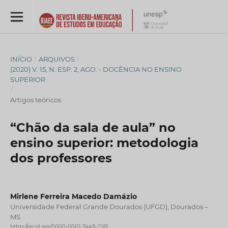
INÍCIO
/
ARQUIVOS
/
(2020) V. 15, N. ESP. 2, AGO. - DOCÊNCIA NO ENSINO
SUPERIOR
/
Artigos teóricos
“Chão da sala de aula” no
ensino superior: metodologia
dos professores
Mirlene Ferreira Macedo Damázio
Universidade Federal Grande Dourados (UFGD), Dourados –
MS
https://orcid.org/0000-0001-7449-2261