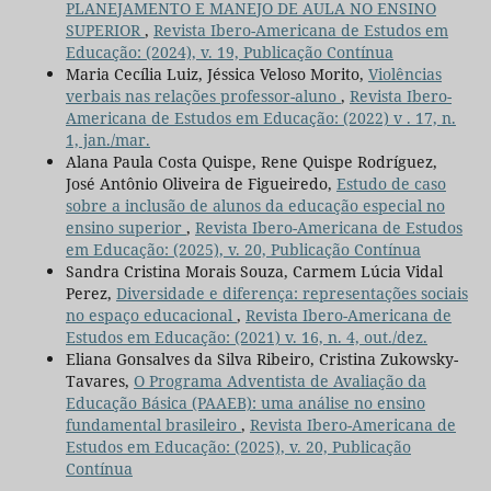
PLANEJAMENTO E MANEJO DE AULA NO ENSINO
SUPERIOR
,
Revista Ibero-Americana de Estudos em
Educação: (2024), v. 19, Publicação Contínua
Maria Cecília Luiz, Jéssica Veloso Morito,
Violências
verbais nas relações professor-aluno
,
Revista Ibero-
Americana de Estudos em Educação: (2022) v . 17, n.
1, jan./mar.
Alana Paula Costa Quispe, Rene Quispe Rodríguez,
José Antônio Oliveira de Figueiredo,
Estudo de caso
sobre a inclusão de alunos da educação especial no
ensino superior
,
Revista Ibero-Americana de Estudos
em Educação: (2025), v. 20, Publicação Contínua
Sandra Cristina Morais Souza, Carmem Lúcia Vidal
Perez,
Diversidade e diferença: representações sociais
no espaço educacional
,
Revista Ibero-Americana de
Estudos em Educação: (2021) v. 16, n. 4, out./dez.
Eliana Gonsalves da Silva Ribeiro, Cristina Zukowsky-
Tavares,
O Programa Adventista de Avaliação da
Educação Básica (PAAEB): uma análise no ensino
fundamental brasileiro
,
Revista Ibero-Americana de
Estudos em Educação: (2025), v. 20, Publicação
Contínua