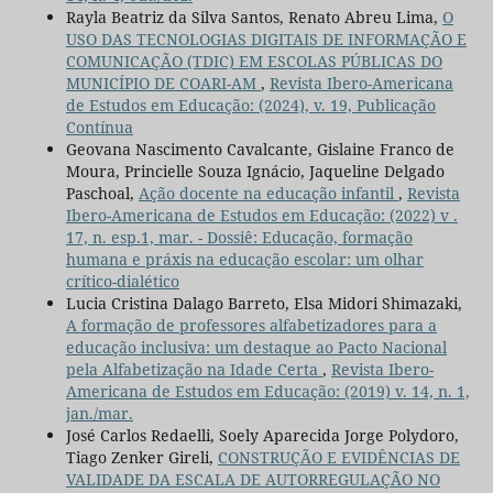
Rayla Beatriz da Silva Santos, Renato Abreu Lima,
O
USO DAS TECNOLOGIAS DIGITAIS DE INFORMAÇÃO E
COMUNICAÇÃO (TDIC) EM ESCOLAS PÚBLICAS DO
MUNICÍPIO DE COARI-AM
,
Revista Ibero-Americana
de Estudos em Educação: (2024), v. 19, Publicação
Contínua
Geovana Nascimento Cavalcante, Gislaine Franco de
Moura, Princielle Souza Ignácio, Jaqueline Delgado
Paschoal,
Ação docente na educação infantil
,
Revista
Ibero-Americana de Estudos em Educação: (2022) v .
17, n. esp.1, mar. - Dossiê: Educação, formação
humana e práxis na educação escolar: um olhar
crítico-dialético
Lucia Cristina Dalago Barreto, Elsa Midori Shimazaki,
A formação de professores alfabetizadores para a
educação inclusiva: um destaque ao Pacto Nacional
pela Alfabetização na Idade Certa
,
Revista Ibero-
Americana de Estudos em Educação: (2019) v. 14, n. 1,
jan./mar.
José Carlos Redaelli, Soely Aparecida Jorge Polydoro,
Tiago Zenker Gireli,
CONSTRUÇÃO E EVIDÊNCIAS DE
VALIDADE DA ESCALA DE AUTORREGULAÇÃO NO