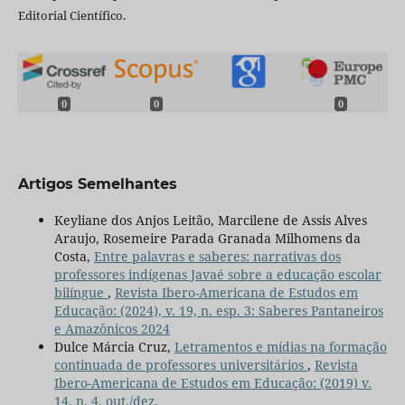
Editorial Científico.
0
0
0
Artigos Semelhantes
Keyliane dos Anjos Leitão, Marcilene de Assis Alves
Araujo, Rosemeire Parada Granada Milhomens da
Costa,
Entre palavras e saberes: narrativas dos
professores indígenas Javaé sobre a educação escolar
bilíngue
,
Revista Ibero-Americana de Estudos em
Educação: (2024), v. 19, n. esp. 3: Saberes Pantaneiros
e Amazônicos 2024
Dulce Márcia Cruz,
Letramentos e mídias na formação
continuada de professores universitários
,
Revista
Ibero-Americana de Estudos em Educação: (2019) v.
14, n. 4, out./dez.