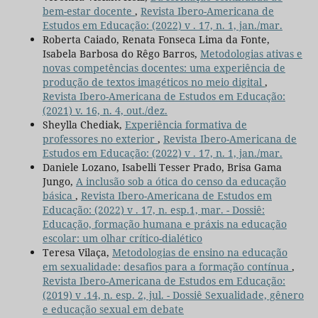
bem-estar docente
,
Revista Ibero-Americana de
Estudos em Educação: (2022) v . 17, n. 1, jan./mar.
Roberta Caiado, Renata Fonseca Lima da Fonte,
Isabela Barbosa do Rêgo Barros,
Metodologias ativas e
novas competências docentes: uma experiência de
produção de textos imagéticos no meio digital
,
Revista Ibero-Americana de Estudos em Educação:
(2021) v. 16, n. 4, out./dez.
Sheylla Chediak,
Experiência formativa de
professores no exterior
,
Revista Ibero-Americana de
Estudos em Educação: (2022) v . 17, n. 1, jan./mar.
Daniele Lozano, Isabelli Tesser Prado, Brisa Gama
Jungo,
A inclusão sob a ótica do censo da educação
básica
,
Revista Ibero-Americana de Estudos em
Educação: (2022) v . 17, n. esp.1, mar. - Dossiê:
Educação, formação humana e práxis na educação
escolar: um olhar crítico-dialético
Teresa Vilaça,
Metodologias de ensino na educação
em sexualidade: desafios para a formação contínua
,
Revista Ibero-Americana de Estudos em Educação:
(2019) v .14, n. esp. 2, jul. - Dossiê Sexualidade, gênero
e educação sexual em debate