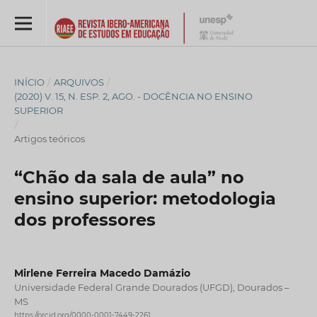
INÍCIO
/
ARQUIVOS
/
(2020) V. 15, N. ESP. 2, AGO. - DOCÊNCIA NO ENSINO
SUPERIOR
/
Artigos teóricos
“Chão da sala de aula” no
ensino superior: metodologia
dos professores
Mirlene Ferreira Macedo Damázio
Universidade Federal Grande Dourados (UFGD), Dourados –
MS
https://orcid.org/0000-0001-7449-2261