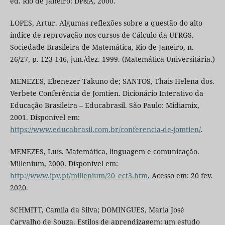
ed. Rio de Janeiro: DP&A, 2000.
LOPES, Artur. Algumas reflexões sobre a questão do alto
índice de reprovação nos cursos de Cálculo da UFRGS.
Sociedade Brasileira de Matemática, Rio de Janeiro, n.
26/27, p. 123-146, jun./dez. 1999. (Matemática Universitária.)
MENEZES, Ebenezer Takuno de; SANTOS, Thais Helena dos.
Verbete Conferência de Jomtien. Dicionário Interativo da
Educação Brasileira – Educabrasil. São Paulo: Midiamix,
2001. Disponível em:
https://www.educabrasil.com.br/conferencia-de-jomtien/
.
MENEZES, Luís. Matemática, linguagem e comunicação.
Millenium, 2000. Disponível em:
http://www.ipv.pt/millenium/20_ect3.htm
. Acesso em: 20 fev.
2020.
SCHMITT, Camila da Silva; DOMINGUES, Maria José
Carvalho de Souza. Estilos de aprendizagem: um estudo