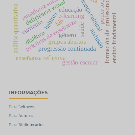
herança cultural
inmadurez social
poder local
formación del profesorado
deficiência visual
análise quantitativa
educação
habitus
e-learning
ensino fundamental
ldb
prácticas de enseñanza
currículo
saúde
inclusão
dialética
gênero
grupos abertos
progressão continuada
enseñanza reflexiva
gestão escolar
INFORMAÇÕES
Para Leitores
Para Autores
Para Bibliotecários