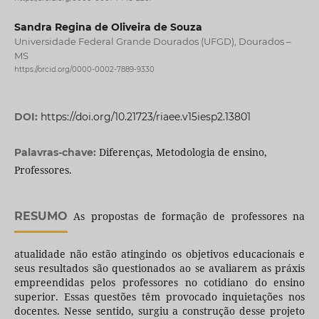
Sandra Regina de Oliveira de Souza
Universidade Federal Grande Dourados (UFGD), Dourados –
MS
https://orcid.org/0000-0002-7889-9330
DOI:
https://doi.org/10.21723/riaee.v15iesp2.13801
Diferenças, Metodologia de ensino,
Palavras-chave:
Professores.
RESUMO
As propostas de formação de professores na
atualidade não estão atingindo os objetivos educacionais e
seus resultados são questionados ao se avaliarem as práxis
empreendidas pelos professores no cotidiano do ensino
superior. Essas questões têm provocado inquietações nos
docentes. Nesse sentido, surgiu a construção desse projeto