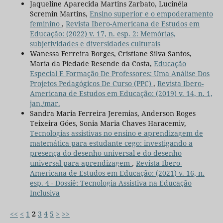
Jaqueline Aparecida Martins Zarbato, Lucinéia
Scremin Martins,
Ensino superior e o empoderamento
feminino
,
Revista Ibero-Americana de Estudos em
Educação: (2022) v. 17, n. esp. 2: Memórias,
subjetividades e diversidades culturais
Wanessa Ferreira Borges, Cristiane Silva Santos,
Maria da Piedade Resende da Costa,
Educação
Especial E Formação De Professores: Uma Análise Dos
Projetos Pedagógicos De Curso (PPC)
,
Revista Ibero-
Americana de Estudos em Educação: (2019) v. 14, n. 1,
jan./mar.
Sandra Maria Ferreira Jeremias, Anderson Roges
Teixeira Góes, Sonia Maria Chaves Haracemiv,
Tecnologias assistivas no ensino e aprendizagem de
matemática para estudante cego: investigando a
presença do desenho universal e do desenho
universal para aprendizagem
,
Revista Ibero-
Americana de Estudos em Educação: (2021) v. 16, n.
esp. 4 - Dossiê: Tecnologia Assistiva na Educação
Inclusiva
<<
<
1
2
3
4
5
>
>>