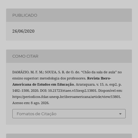
PUBLICADO
26/06/2020
COMO CITAR
DAMÁZIO, M. F. M.; SOUZA, S. R. de O. de. “Chão da sala de aula” no
ensino superior: metodologia dos professores.
Revista Ibero-
Americana de Estudos em Educação
, Araraquara, v. 15, n. esp2, p.
1482–1500, 2020. DOI: 10.21723/riaee.v15iesp2.13801. Disponível em:
https://periodicos.fclar.unesp.br/iberoamericana/article/view/13801.
Acesso em: 8 ago. 2026.
Fomatos de Citação