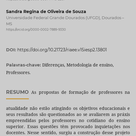
Sandra Regina de Oliveira de Souza
Universidade Federal Grande Dourados (UFGD), Dourados –
MS
https://orcid.org/0000-0002-7889-9330
DOI:
https://doi.org/10.21723/riaee.v15iesp2.13801
Diferenças, Metodologia de ensino,
Palavras-chave:
Professores.
RESUMO
As propostas de formação de professores na
atualidade não estão atingindo os objetivos educacionais e
seus resultados são questionados ao se avaliarem as práxis
empreendidas pelos professores no cotidiano do ensino
superior. Essas questões têm provocado inquietações nos
docentes. Nesse sentido, surgiu a construção desse projeto