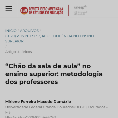
INÍCIO
/
ARQUIVOS
/
(2020) V. 15, N. ESP. 2, AGO. - DOCÊNCIA NO ENSINO
SUPERIOR
/
Artigos teóricos
“Chão da sala de aula” no
ensino superior: metodologia
dos professores
Mirlene Ferreira Macedo Damázio
Universidade Federal Grande Dourados (UFGD), Dourados –
MS
https://orcid.org/0000-0001-7449-2261