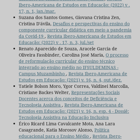
Ibero-Americana de Estudos em Educação: (2022) v .
17, n. 1, jan./mar.
Suzana dos Santos Gomes, Giovana Cristina Zen,
Cristina D'ávila,
Desafios e perspectivas do ensino do
componente curricular didática em meio a pandemia
da Covid-19
,
Revista Ibero-Americana de Estudos em
Educação: (2022) v . 17, n. 3, jul./set
Renato Aparecido de Souza, Aracele Garcia de
Oliveira Fassbinder, Carolina José Maria,
O processo
de reformulação curricular do ensino técnico
integrado ao ensino médio no IFSULDEMINAS -
Campus Muzambinho
,
Revista Ibero-Americana de
Estudos em Educação: (2021) v. 16, n. 4, out./dez.
Tatiele Bolson Moro, Ygor Correa, Valdinei Marcolla,
Cristiane Backes Welter,
Representações Sociais
Docentes acerca dos conceitos de Deficiência e
Tecnologia Assistiva
,
Revista Ibero-Americana de
Estudos em Educação: (2021) v. 16, n. esp. 4 - Dossiê:
Tecnologia Assistiva na Educação Inclusiva
Érico Ricard Lima Cavalcante Mota, Ana Lara
Casagrande, Katia Morosov Alonso,
Política
educacional para o Ensino Médio
,
Revista Ibero-