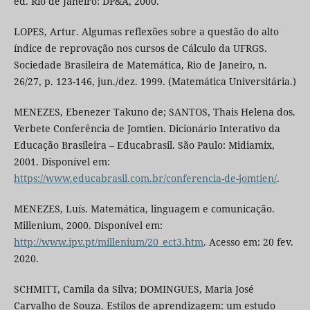
ed. Rio de Janeiro: DP&A, 2000.
LOPES, Artur. Algumas reflexões sobre a questão do alto
índice de reprovação nos cursos de Cálculo da UFRGS.
Sociedade Brasileira de Matemática, Rio de Janeiro, n.
26/27, p. 123-146, jun./dez. 1999. (Matemática Universitária.)
MENEZES, Ebenezer Takuno de; SANTOS, Thais Helena dos.
Verbete Conferência de Jomtien. Dicionário Interativo da
Educação Brasileira – Educabrasil. São Paulo: Midiamix,
2001. Disponível em:
https://www.educabrasil.com.br/conferencia-de-jomtien/
.
MENEZES, Luís. Matemática, linguagem e comunicação.
Millenium, 2000. Disponível em:
http://www.ipv.pt/millenium/20_ect3.htm
. Acesso em: 20 fev.
2020.
SCHMITT, Camila da Silva; DOMINGUES, Maria José
Carvalho de Souza. Estilos de aprendizagem: um estudo