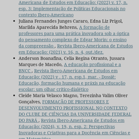
Americana de Estudos em Educação: (2022) v. 17, n.
esp. 3: Implementação de Políticas Educacionais no
contexto Ibero-Americano
Juliana Fernandes Junges Cararo, Edna Liz Prigol,
Marilda Aparecida Behrens,
A formação de
professores para uma prática inovadora sob a óptica
do pensamento complexo de Edgar Morin: o ensino
da compreensão
,
Revista Ibero-Americana de Estudos
em Educação: (2021) v. 16, n. 4, out./dez.
Anderson Boanafina, Celia Regina Otranto, Jussara
Marques de Macedo,
A educação profissional e a
BNCC
,
Revista Ibero-Americana de Estudos em
Educação: (2022) v . 17, n. esp.1, mar. - Dossiê:
Educação, formação humana e práxis na educação
escolar: um olhar crítico-dialético
Cleide Maria Velasco Magno, Terezinha Valim Oliver
Gonçalves,
FORMAÇÃO DE PROFESSORES E
DESENVOLVIMENTO PROFISSIONAL NO CONTEXTO
DO CLUBE DE CIÊNCIAS DA UNIVERSIDADE FEDERAL
DO PARÁ
,
Revista Ibero-Americana de Estudos em
Educação: (2024), v. 19, n. esp. 2: Perspectivas
Inovadoras e Criativas para a Docência em Ciências e
em Matemática