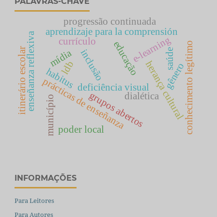
PALAVRAS-CHAVE
progressão continuada
aprendizaje para la comprensión
enseñanza reflexiva
e-learning
currículo
educação
conhecimento legítimo
itinerário escolar
saúde
inclusão
mídia
ldb
herança cultural
gênero
habitus
prácticas de enseñanza
deficiência visual
grupos abertos
dialética
município
poder local
INFORMAÇÕES
Para Leitores
Para Autores