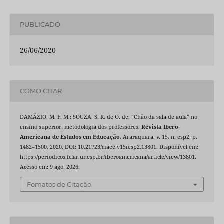
PUBLICADO
26/06/2020
COMO CITAR
DAMÁZIO, M. F. M.; SOUZA, S. R. de O. de. “Chão da sala de aula” no
ensino superior: metodologia dos professores.
Revista Ibero-
Americana de Estudos em Educação
, Araraquara, v. 15, n. esp2, p.
1482–1500, 2020. DOI: 10.21723/riaee.v15iesp2.13801. Disponível em:
https://periodicos.fclar.unesp.br/iberoamericana/article/view/13801.
Acesso em: 9 ago. 2026.
Fomatos de Citação