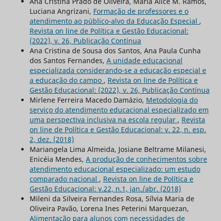
Ana Cristina Prado de Oliveira, Maria Alice M. Ramos,
Luciana Angrizani,
Formação de professores e o
atendimento ao público-alvo da Educação Especial
,
Revista on line de Política e Gestão Educacional:
(2022), v. 26, Publicação Contínua
Ana Cristina de Sousa dos Santos, Ana Paula Cunha
dos Santos Fernandes,
A unidade educacional
especializada considerando-se a educação especial e
a educação do campo
,
Revista on line de Política e
Gestão Educacional: (2022), v. 26, Publicação Contínua
Mirlene Ferreira Macedo Damázio,
Metodologia do
serviço do atendimento educacional especializado em
uma perspectiva inclusiva na escola regular
,
Revista
on line de Política e Gestão Educacional: v. 22, n. esp.
2, dez. (2018)
Mariangela Lima Almeida, Josiane Beltrame Milanesi,
Enicéia Mendes,
A produção de conhecimentos sobre
atendimento educacional especializado: um estudo
comparado nacional
,
Revista on line de Política e
Gestão Educacional: v.22, n.1, jan./abr. (2018)
Mileni da Silveira Fernandes Rosa, Sílvia Maria de
Oliveira Pavão, Lorena Ines Peterini Marquezan,
Alimentação para alunos com necessidades de