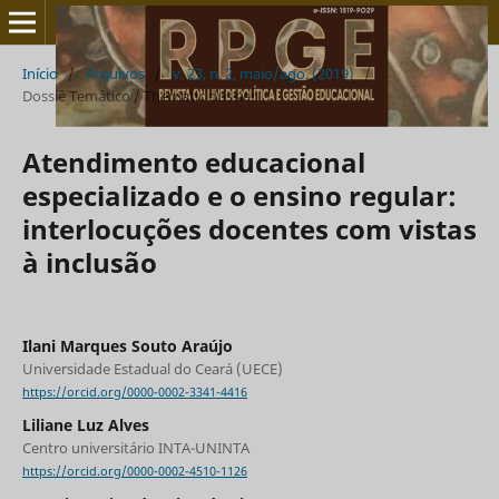
Início
/
Arquivos
/
v. 23, n. 2, maio/ago. (2019)
/
Dossiê Temático / Thematic dossier
Atendimento educacional
especializado e o ensino regular:
interlocuções docentes com vistas
à inclusão
Ilani Marques Souto Araújo
Universidade Estadual do Ceará (UECE)
https://orcid.org/0000-0002-3341-4416
Liliane Luz Alves
Centro universitário INTA-UNINTA
https://orcid.org/0000-0002-4510-1126