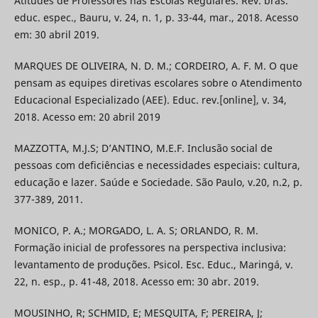
Atitudes de Professores nas Escolas Regulares. Rev. bras.
educ. espec., Bauru, v. 24, n. 1, p. 33-44, mar., 2018. Acesso
em: 30 abril 2019.
MARQUES DE OLIVEIRA, N. D. M.; CORDEIRO, A. F. M. O que
pensam as equipes diretivas escolares sobre o Atendimento
Educacional Especializado (AEE). Educ. rev.[online], v. 34,
2018. Acesso em: 20 abril 2019
MAZZOTTA, M.J.S; D’ANTINO, M.E.F. Inclusão social de
pessoas com deficiências e necessidades especiais: cultura,
educação e lazer. Saúde e Sociedade. São Paulo, v.20, n.2, p.
377-389, 2011.
MONICO, P. A.; MORGADO, L. A. S; ORLANDO, R. M.
Formação inicial de professores na perspectiva inclusiva:
levantamento de produções. Psicol. Esc. Educ., Maringá, v.
22, n. esp., p. 41-48, 2018. Acesso em: 30 abr. 2019.
MOUSINHO, R; SCHMID, E; MESQUITA, F; PEREIRA, J;