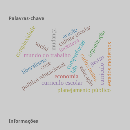
Palavras-chave
cultura escolar
complexidade
evasão
mudança
organização
incerteza
competências
social
estados modernos
mundo do trabalho
carlos matus
gestão
liberalismo
crise
política educacional
currículo
ldb
educação
economia
currículo escolar
planejamento público
Informações