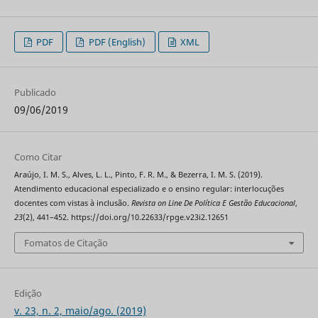
PDF
PDF (English)
XML
Publicado
09/06/2019
Como Citar
Araújo, I. M. S., Alves, L. L., Pinto, F. R. M., & Bezerra, I. M. S. (2019).
Atendimento educacional especializado e o ensino regular: interlocuções
docentes com vistas à inclusão.
Revista on Line De Política E Gestão Educacional
,
23
(2), 441–452. https://doi.org/10.22633/rpge.v23i2.12651
Fomatos de Citação
Edição
v. 23, n. 2, maio/ago. (2019)