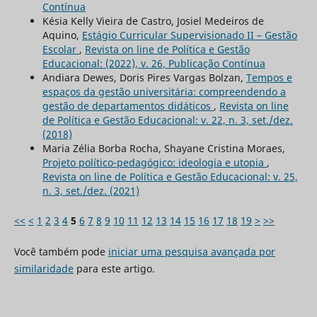
Contínua
Késia Kelly Vieira de Castro, Josiel Medeiros de
Aquino,
Estágio Curricular Supervisionado II – Gestão
Escolar
,
Revista on line de Política e Gestão
Educacional: (2022), v. 26, Publicação Contínua
Andiara Dewes, Doris Pires Vargas Bolzan,
Tempos e
espaços da gestão universitária: compreendendo a
gestão de departamentos didáticos
,
Revista on line
de Política e Gestão Educacional: v. 22, n. 3, set./dez.
(2018)
Maria Zélia Borba Rocha, Shayane Cristina Moraes,
Projeto político-pedagógico: ideologia e utopia
,
Revista on line de Política e Gestão Educacional: v. 25,
n. 3, set./dez. (2021)
<<
<
1
2
3
4
5
6
7
8
9
10
11
12
13
14
15
16
17
18
19
>
>>
Você também pode
iniciar uma pesquisa avançada por
similaridade
para este artigo.