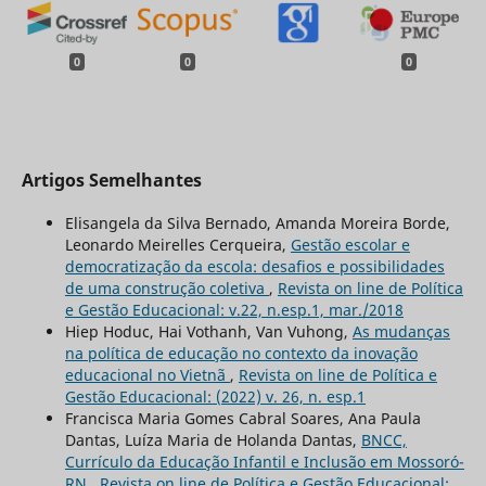
0
0
0
Artigos Semelhantes
Elisangela da Silva Bernado, Amanda Moreira Borde,
Leonardo Meirelles Cerqueira,
Gestão escolar e
democratização da escola: desafios e possibilidades
de uma construção coletiva
,
Revista on line de Política
e Gestão Educacional: v.22, n.esp.1, mar./2018
Hiep Hoduc, Hai Vothanh, Van Vuhong,
As mudanças
na política de educação no contexto da inovação
educacional no Vietnã
,
Revista on line de Política e
Gestão Educacional: (2022) v. 26, n. esp.1
Francisca Maria Gomes Cabral Soares, Ana Paula
Dantas, Luíza Maria de Holanda Dantas,
BNCC,
Currículo da Educação Infantil e Inclusão em Mossoró-
RN
,
Revista on line de Política e Gestão Educacional: