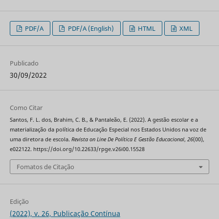
PDF/A
PDF/A (English)
HTML
XML
Publicado
30/09/2022
Como Citar
Santos, F. L. dos, Brahim, C. B., & Pantaleão, E. (2022). A gestão escolar e a
materialização da política de Educação Especial nos Estados Unidos na voz de
uma diretora de escola.
Revista on Line De Política E Gestão Educacional
,
26
(00),
e022122. https://doi.org/10.22633/rpge.v26i00.15528
Fomatos de Citação
Edição
(2022), v. 26, Publicação Contínua