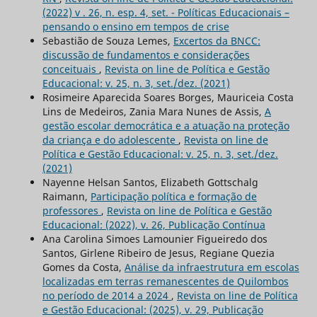
(2022) v . 26, n. esp. 4, set. - Políticas Educacionais –
pensando o ensino em tempos de crise
Sebastião de Souza Lemes,
Excertos da BNCC:
discussão de fundamentos e considerações
conceituais
,
Revista on line de Política e Gestão
Educacional: v. 25, n. 3, set./dez. (2021)
Rosimeire Aparecida Soares Borges, Mauriceia Costa
Lins de Medeiros, Zania Mara Nunes de Assis,
A
gestão escolar democrática e a atuação na proteção
da criança e do adolescente
,
Revista on line de
Política e Gestão Educacional: v. 25, n. 3, set./dez.
(2021)
Nayenne Helsan Santos, Elizabeth Gottschalg
Raimann,
Participação política e formação de
professores
,
Revista on line de Política e Gestão
Educacional: (2022), v. 26, Publicação Contínua
Ana Carolina Simoes Lamounier Figueiredo dos
Santos, Girlene Ribeiro de Jesus, Regiane Quezia
Gomes da Costa,
Análise da infraestrutura em escolas
localizadas em terras remanescentes de Quilombos
no período de 2014 a 2024
,
Revista on line de Política
e Gestão Educacional: (2025), v. 29, Publicação