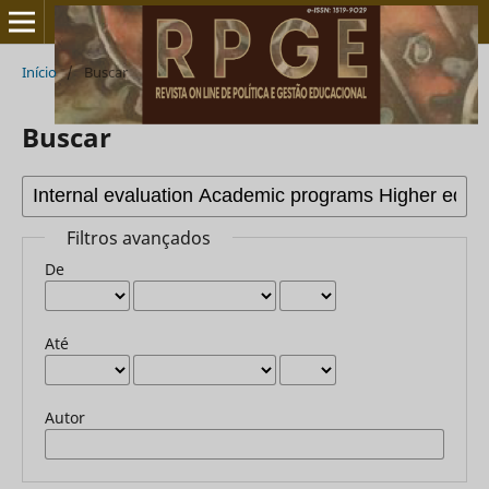
Início
/
Buscar
Buscar
Filtros avançados
De
Até
Autor