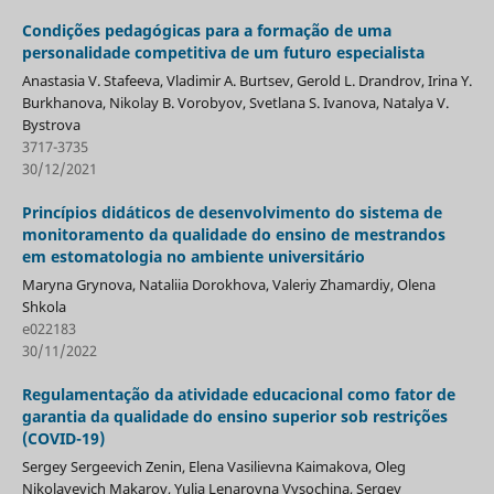
Condições pedagógicas para a formação de uma
personalidade competitiva de um futuro especialista
Anastasia V. Stafeeva, Vladimir A. Burtsev, Gerold L. Drandrov, Irina Y.
Burkhanova, Nikolay B. Vorobyov, Svetlana S. Ivanova, Natalya V.
Bystrova
3717-3735
30/12/2021
Princípios didáticos de desenvolvimento do sistema de
monitoramento da qualidade do ensino de mestrandos
em estomatologia no ambiente universitário
Maryna Grynova, Nataliia Dorokhova, Valeriy Zhamardiy, Olena
Shkola
e022183
30/11/2022
Regulamentação da atividade educacional como fator de
garantia da qualidade do ensino superior sob restrições
(COVID-19)
Sergey Sergeevich Zenin, Elena Vasilievna Kaimakova, Oleg
Nikolayevich Makarov, Yulia Lenarovna Vysochina, Sergey