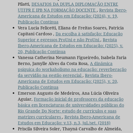
Pilatti,
DESAFIOS DA DUPLA DIPLOMAÇÃO ENTRE
UTFPR E IPB NA FORMAÇÃO DOCENTE
,
Revista Ibero-
Americana de Estudos em Educação: (2024), v. 19,
Publicação Contínua
Vera Lucia Felicetti, Eliana de Freitas Soares, Patricia
Capitani Cardoso ,
Da escolha à satisfação: Educação
Superior e egressos ProUni e não ProUni
,
Revista
Ibero-Americana de Estudos em Educação: (2025), v.
20, Publicação Contínua
Vanessa Catherina Neumann Figueiredo, Isabela Faria
Berno, Jamylle Alves da Costa Rosa,
A dinâmica
psíquica do workaholismo na educação: reverberação
da servidão na gestão gerencial
,
Revista Ibero-
Americana de Estudos em Educação: (2025), v. 20,
Publicação Contínua
Emerson Augusto de Medeiros, Ana Lúcia Oliveira
Aguiar,
Formação inicial de professores da educação
básica em licenciaturas de universidades públicas do
Rio Grande Do Norte: estudo de currículos e suas
matrizes curriculares
,
Revista Ibero-Americana de
Estudos em Educação: v.13, n.3, jul./set. (2018)
Priscila Silveira Soler, Thayná Carvalho de Almeida,