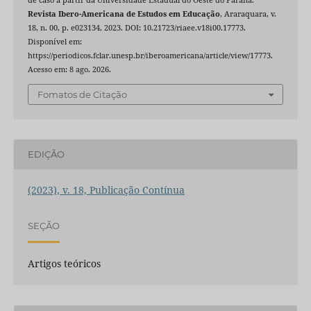
de caso a partir da Universidade Estadual do Oeste do Paraná.
Revista Ibero-Americana de Estudos em Educação
, Araraquara, v.
18, n. 00, p. e023134, 2023. DOI: 10.21723/riaee.v18i00.17773.
Disponível em:
https://periodicos.fclar.unesp.br/iberoamericana/article/view/17773.
Acesso em: 8 ago. 2026.
Fomatos de Citação
EDIÇÃO
(2023), v. 18, Publicação Contínua
SEÇÃO
Artigos teóricos