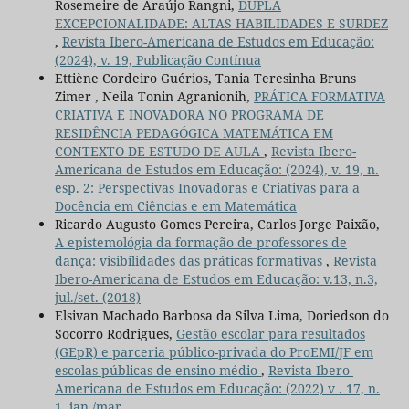
Rosemeire de Araújo Rangni,
DUPLA
EXCEPCIONALIDADE: ALTAS HABILIDADES E SURDEZ
,
Revista Ibero-Americana de Estudos em Educação:
(2024), v. 19, Publicação Contínua
Ettiène Cordeiro Guérios, Tania Teresinha Bruns
Zimer , Neila Tonin Agranionih,
PRÁTICA FORMATIVA
CRIATIVA E INOVADORA NO PROGRAMA DE
RESIDÊNCIA PEDAGÓGICA MATEMÁTICA EM
CONTEXTO DE ESTUDO DE AULA
,
Revista Ibero-
Americana de Estudos em Educação: (2024), v. 19, n.
esp. 2: Perspectivas Inovadoras e Criativas para a
Docência em Ciências e em Matemática
Ricardo Augusto Gomes Pereira, Carlos Jorge Paixão,
A epistemológia da formação de professores de
dança: visibilidades das práticas formativas
,
Revista
Ibero-Americana de Estudos em Educação: v.13, n.3,
jul./set. (2018)
Elsivan Machado Barbosa da Silva Lima, Doriedson do
Socorro Rodrigues,
Gestão escolar para resultados
(GEpR) e parceria público-privada do ProEMI/JF em
escolas públicas de ensino médio
,
Revista Ibero-
Americana de Estudos em Educação: (2022) v . 17, n.
1, jan./mar.