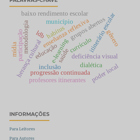
PALAVRAS-CHAVE
baixo rendimento escolar
itinerário escolar
grupos abertos
enseñanza reflexiva
município
metodologia
habitus
gênero
participação
ldb
currículo
e-learning
herança cultural
mídia
educação
saúde
deficiência visual
dialética
poder local
inclusão
progressão continuada
profesores itinerantes
INFORMAÇÕES
Para Leitores
Para Autores