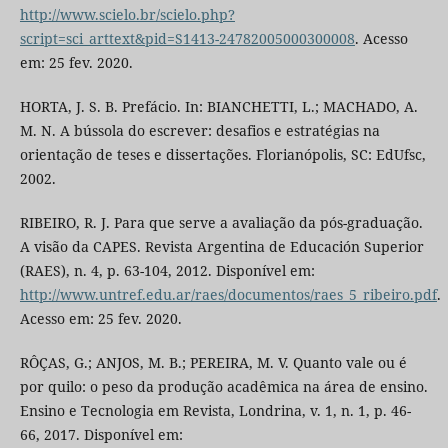
http://www.scielo.br/scielo.php?
script=sci_arttext&pid=S1413-24782005000300008
. Acesso
em: 25 fev. 2020.
HORTA, J. S. B. Prefácio. In: BIANCHETTI, L.; MACHADO, A.
M. N. A bússola do escrever: desafios e estratégias na
orientação de teses e dissertações. Florianópolis, SC: EdUfsc,
2002.
RIBEIRO, R. J. Para que serve a avaliação da pós-graduação.
A visão da CAPES. Revista Argentina de Educación Superior
(RAES), n. 4, p. 63-104, 2012. Disponível em:
http://www.untref.edu.ar/raes/documentos/raes_5_ribeiro.pdf
.
Acesso em: 25 fev. 2020.
RÔÇAS, G.; ANJOS, M. B.; PEREIRA, M. V. Quanto vale ou é
por quilo: o peso da produção acadêmica na área de ensino.
Ensino e Tecnologia em Revista, Londrina, v. 1, n. 1, p. 46-
66, 2017. Disponível em: