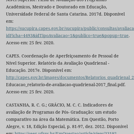
Acadêmicos, Mestrado e Doutorado em Educação,
Universidade Federal de Santa Catarina. 2017d. Disponível
em:
https://sucupira.capes.gov.br/sucupira/public/consultas/avaliac
idFicha=4493&idTipoAvaliacao=1&publico=true&popup=true
.
Acesso em: 25 fev. 2020.
CAPES. Coordenação de Aperfeiçoamento de Pessoal de
Nível Superior. Relatório da Avaliação Quadrienal -
Educação. 2017e. Disponível em:
http://capes.gov.br/images/documentos/Relatorios_quadrienal_
Educacao_relatorio-de-avaliacao-quadrienal-2017_final.pdf.
Acesso em: 25 fev. 2020.
CASTANHA, R. C. G.; GRÁCIO, M. C. C. Indicadores de
avaliação de Programas de Pós- Graduação: um estudo
comparativo na área da Matemática. Em Questão, Porto
Alegre, v. 18, Edição Especial, p. 81-97, dez. 2012. Disponível
em:
https://seer.ufrgs.br/EmQuestao/article/view/33192
.