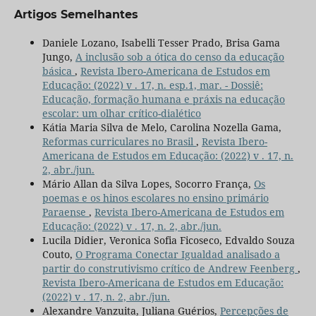
Artigos Semelhantes
Daniele Lozano, Isabelli Tesser Prado, Brisa Gama
Jungo,
A inclusão sob a ótica do censo da educação
básica
,
Revista Ibero-Americana de Estudos em
Educação: (2022) v . 17, n. esp.1, mar. - Dossiê:
Educação, formação humana e práxis na educação
escolar: um olhar crítico-dialético
Kátia Maria Silva de Melo, Carolina Nozella Gama,
Reformas curriculares no Brasil
,
Revista Ibero-
Americana de Estudos em Educação: (2022) v . 17, n.
2, abr./jun.
Mário Allan da Silva Lopes, Socorro França,
Os
poemas e os hinos escolares no ensino primário
Paraense
,
Revista Ibero-Americana de Estudos em
Educação: (2022) v . 17, n. 2, abr./jun.
Lucila Didier, Veronica Sofia Ficoseco, Edvaldo Souza
Couto,
O Programa Conectar Igualdad analisado a
partir do construtivismo crítico de Andrew Feenberg
,
Revista Ibero-Americana de Estudos em Educação:
(2022) v . 17, n. 2, abr./jun.
Alexandre Vanzuita, Juliana Guérios,
Percepções de