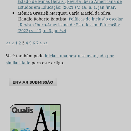
Estado de Minas Gerais
,
Revista Ibero-Americana de
Estudos em Educação: (2021 ) v. 16, n. 1, jan./mar.
Mônica Grazieli Marquet, Carla Maciel da Silva,
Claudio Roberto Baptista,
Políticas de inclusão escolar
,
Revista Ibero-Americana de Estudos em Educação:
(2022) v . 17, n. 3, jul./set
<<
<
1
2
3
4
5
6
7
>
>>
Você também pode
iniciar uma pesquisa avançada por
similaridade
para este artigo.
ENVIAR SUBMISSÃO