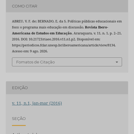
COMO CITAR
ABREU, V. F. de; BERNADO, E. da S. Políticas públicas educacionais em
foco: o programa mais educação em discussão.
Revista Ibero-
Americana de Estudos em Educação
, Araraquara, v. 11, n. 1, p. 2–21,
2016. DOI: 10.21723/riaee.2016.v11.n1.p2. Disponível em:
https://periodicos.fclar.unesp.br/iberoamericana/article/view/8134.
Acesso em: 9 ago. 2026.
Fomatos de Citação
EDIÇÃO
v. 11, n.1, jan-mar (2016)
SEÇÃO