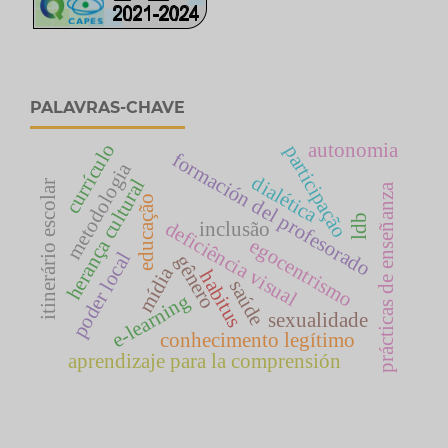
PALAVRAS-CHAVE
autonomia
currículo
participação
formación del profesorado
metodologia
dialética
herança cultural
itinerário escolar
prácticas de enseñanza
educação
ldb
deficiência visual
inclusão
egocentrismo
poder local
gênero
mídia
habitus
saúde
e-learning
sexualidade
conhecimento legítimo
aprendizaje para la comprensión