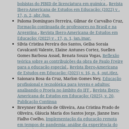
bolsistas do PIBID de licenciatura em química
,
Revista
Ibero-Americana de Estudos em Educação: (2022) v .
17, n. 2, abr./jun.
Paloma Domingues Ferreira, Gilmar de Carvalho Cruz,
Formação continuada de professores no Brasil e na
Argentina
,
Revista Ibero-Americana de Estudos em
Educação: (2022) v . 17, n. 1, jan./mar.
Silvia Cristina Pereira dos Santos, Geilsa Soraia
Cavalcanti Valente, Elaine Antunes Cortez, Suellen
Gomes Barbosa Assad, Renata Souza Vogas,
Reflexão
teórica sobre as contribuições da obra de Paulo Freire
para a educação especial
,
Revista Ibero-Americana
de Estudos em Educação: (2021) v. 16, n. 4, out./dez.
Saionara Rosa da Cruz, Marlon Gomes Ney,
Educação
profissional e tecnológica para jovens e adultos:
analisando o Proeja no âmbito do IFF
,
Revista Ibero-
Americana de Estudos em Educação: (2025), v. 20,
Publicação Contínua
Breynner Ricardo de Oliveira, Ana Cristina Prado de
Oliveira, Gláucia Maria dos Santos Jorge, Jianne Ines
Fialho Coelho,
Implementação da educação remota
em tempos de pandemia: análise da experiência do