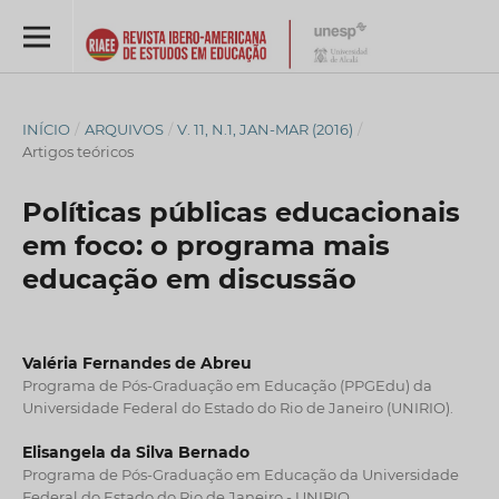
INÍCIO
/
ARQUIVOS
/
V. 11, N.1, JAN-MAR (2016)
/
Artigos teóricos
Políticas públicas educacionais
em foco: o programa mais
educação em discussão
Valéria Fernandes de Abreu
Programa de Pós-Graduação em Educação (PPGEdu) da
Universidade Federal do Estado do Rio de Janeiro (UNIRIO).
Elisangela da Silva Bernado
Programa de Pós-Graduação em Educação da Universidade
Federal do Estado do Rio de Janeiro - UNIRIO