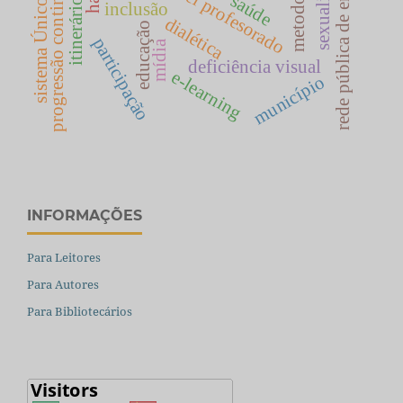
sistema Único da saúde
itinerário escolar
metodologia
progressão continuada
rede pública de ensino
sexualidade
saúde
inclusão
dialética
educação
participação
mídia
deficiência visual
e-learning
município
INFORMAÇÕES
Para Leitores
Para Autores
Para Bibliotecários