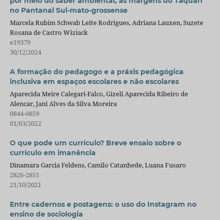
por meio do saber ambiental, às margens do Taquari
no Pantanal Sul-mato-grossense
Marcela Rubim Schwab Leite Rodrigues, Adriana Lauxen, Suzete
Rosana de Castro Wiziack
e19379
30/12/2024
A formação do pedagogo e a práxis pedagógica
inclusiva em espaços escolares e não escolares
Aparecida Meire Calegari-Falco, Gizeli Aparecida Ribeiro de
Alencar, Jani Alves da Silva Moreira
0844-0859
01/03/2022
O que pode um currículo? Breve ensaio sobre o
currículo em imanência
Dinamara Garcia Feldens, Camilo Catanhede, Luana Fusaro
2826-2851
21/10/2021
Entre cadernos e postagens: o uso do Instagram no
ensino de sociologia