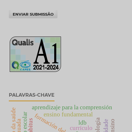
ENVIAR SUBMISSÃO
PALAVRAS-CHAVE
aprendizaje para la comprensión
ensino fundamental
formación del profesorado
habitus
ldb
currículo