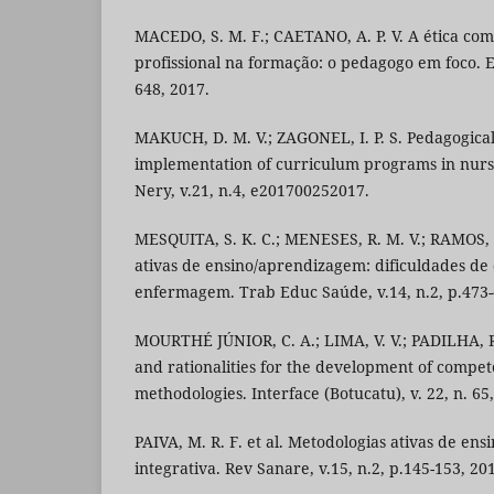
MACEDO, S. M. F.; CAETANO, A. P. V. A ética co
profissional na formação: o pedagogo em foco. Ed
648, 2017.
MAKUCH, D. M. V.; ZAGONEL, I. P. S. Pedagogica
implementation of curriculum programs in nurs
Nery, v.21, n.4, e201700252017.
MESQUITA, S. K. C.; MENESES, R. M. V.; RAMOS, 
ativas de ensino/aprendizagem: dificuldades de
enfermagem. Trab Educ Saúde, v.14, n.2, p.473-
MOURTHÉ JÚNIOR, C. A.; LIMA, V. V.; PADILHA, R
and rationalities for the development of compet
methodologies. Interface (Botucatu), v. 22, n. 65,
PAIVA, M. R. F. et al. Metodologias ativas de en
integrativa. Rev Sanare, v.15, n.2, p.145-153, 20