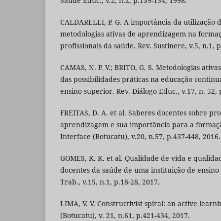
Saúde Educ., v.2, n.2, p.139-154, 1998.
CALDARELLI, P. G. A importância da utilização d
metodologias ativas de aprendizagem na formaç
profissionais da saúde. Rev. Sustinere, v.5, n.1, 
CAMAS, N. P. V.; BRITO, G. S. Metodologias ativa
das possibilidades práticas na educação contin
ensino superior. Rev. Diálogo Educ., v.17, n. 52,
FREITAS, D. A. et al. Saberes docentes sobre pro
aprendizagem e sua importância para a formaçã
Interface (Botucatu), v.20, n.57, p.437-448, 2016.
GOMES, K. K. et al. Qualidade de vida e qualid
docentes da saúde de uma instituição de ensino
Trab., v.15, n.1, p.18-28, 2017.
LIMA, V. V. Constructivist spiral: an active lear
(Botucatu), v. 21, n.61, p.421-434, 2017.