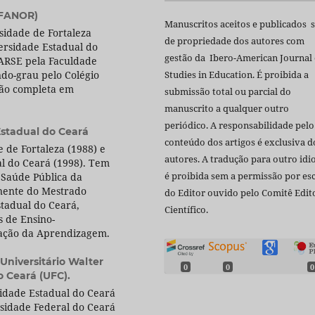
(FANOR)
Manuscritos aceitos e publicados 
idade de Fortaleza
de propriedade dos autores com
ersidade Estadual do
gestão da Ibero-American Journal 
ARSE pela Faculdade
do-grau pelo Colégio
Studies in Education. É proibida a
ação completa em
submissão total ou parcial do
manuscrito a qualquer outro
periódico. A responsabilidade pelo
Estadual do Ceará
conteúdo dos artigos é exclusiva d
 de Fortaleza (1988) e
autores. A tradução para outro id
l do Ceará (1998). Tem
é proibida sem a permissão por esc
 Saúde Pública da
nente do Mestrado
do Editor ouvido pelo Comitê Edito
stadual do Ceará,
Científico.
s de Ensino-
liação da Aprendizagem.
 Universitário Walter
0
0
0
 Ceará (UFC).
idade Estadual do Ceará
sidade Federal do Ceará