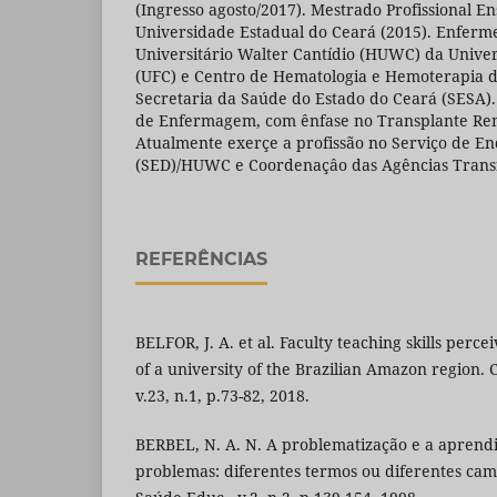
(Ingresso agosto/2017). Mestrado Profissional E
Universidade Estadual do Ceará (2015). Enferme
Universitário Walter Cantídio (HUWC) da Unive
(UFC) e Centro de Hematologia e Hemoterapia
Secretaria da Saúde do Estado do Ceará (SESA)
de Enfermagem, com ênfase no Transplante Ren
Atualmente exerçe a profissão no Serviço de En
(SED)/HUWC e Coordenaçâo das Agências Tran
REFERÊNCIAS
BELFOR, J. A. et al. Faculty teaching skills perc
of a university of the Brazilian Amazon region. 
v.23, n.1, p.73-82, 2018.
BERBEL, N. A. N. A problematização e a apren
problemas: diferentes termos ou diferentes ca