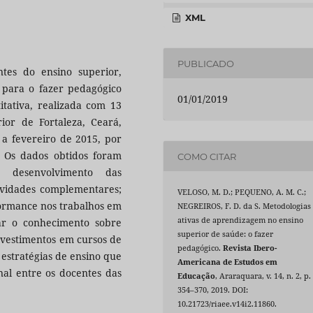
XML
PUBLICADO
ntes do ensino superior,
 para o fazer pedagógico
01/01/2019
itativa, realizada com 13
ior de Fortaleza, Ceará,
 a fevereiro de 2015, por
. Os dados obtidos foram
COMO CITAR
: desenvolvimento das
tividades complementares;
VELOSO, M. D.; PEQUENO, A. M. C.;
ormance nos trabalhos em
NEGREIROS, F. D. da S. Metodologias
ativas de aprendizagem no ensino
ar o conhecimento sobre
superior de saúde: o fazer
nvestimentos em cursos de
pedagógico.
Revista Ibero-
 estratégias de ensino que
Americana de Estudos em
nal entre os docentes das
Educação
, Araraquara, v. 14, n. 2, p.
354–370, 2019. DOI:
10.21723/riaee.v14i2.11860.