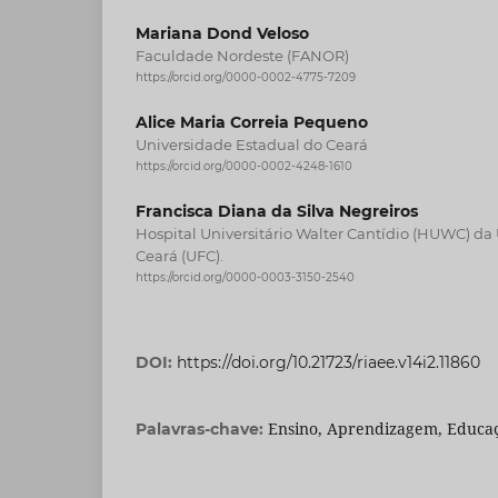
Mariana Dond Veloso
Faculdade Nordeste (FANOR)
https://orcid.org/0000-0002-4775-7209
Alice Maria Correia Pequeno
Universidade Estadual do Ceará
https://orcid.org/0000-0002-4248-1610
Francisca Diana da Silva Negreiros
Hospital Universitário Walter Cantídio (HUWC) da
Ceará (UFC).
https://orcid.org/0000-0003-3150-2540
DOI:
https://doi.org/10.21723/riaee.v14i2.11860
Ensino, Aprendizagem, Educaç
Palavras-chave: