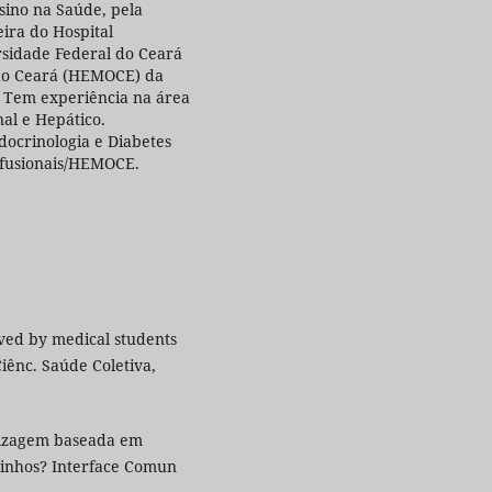
nsino na Saúde, pela
ira do Hospital
rsidade Federal do Ceará
 do Ceará (HEMOCE) da
. Tem experiência na área
al e Hepático.
docrinologia e Diabetes
sfusionais/HEMOCE.
eived by medical students
Ciênc. Saúde Coletiva,
dizagem baseada em
minhos? Interface Comun