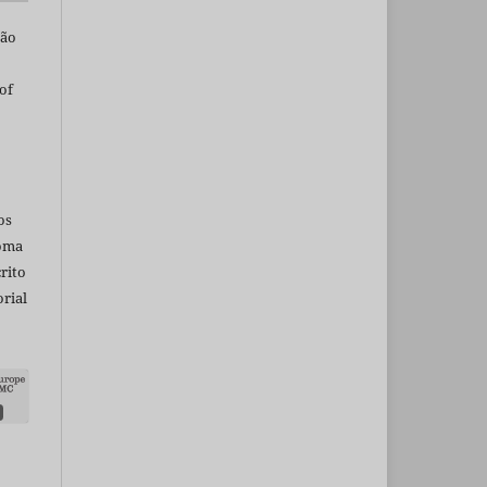
são
of
os
ioma
rito
rial