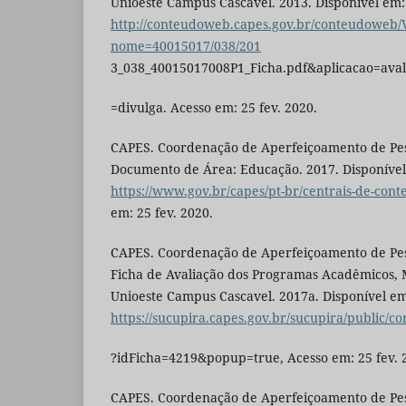
Unioeste Campus Cascavel. 2013. Disponível em:
http://conteudoweb.capes.gov.br/conteudoweb/V
nome=40015017/038/201
3_038_40015017008P1_Ficha.pdf&aplicacao=ava
=divulga. Acesso em: 25 fev. 2020.
CAPES. Coordenação de Aperfeiçoamento de Pess
Documento de Área: Educação. 2017. Disponíve
https://www.gov.br/capes/pt-br/centrais-de-con
em: 25 fev. 2020.
CAPES. Coordenação de Aperfeiçoamento de Pess
Ficha de Avaliação dos Programas Acadêmicos,
Unioeste Campus Cascavel. 2017a. Disponível em
https://sucupira.capes.gov.br/sucupira/public/c
?idFicha=4219&popup=true, Acesso em: 25 fev. 
CAPES. Coordenação de Aperfeiçoamento de Pess