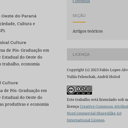
Contínua
SEÇÃO
o Oeste do Paraná
iedade, Cultura e
P).
Artigos teóricos
ysical Culture
rama de Pós- Graduação em
LICENÇA
e Estadual do Oeste do
 trabalho, economia
Copyright (c) 2023 Fabio Lopes Alv
Yuliia Felenchak, Andrii Holod
l Culture
ama de Pós- Graduação em
e Estadual do Oeste do
Este trabalho está licenciado sob 
as produtivas e economia
licença
Creative Commons Attribut
NonCommercial-ShareAlike 4.0
International License
.