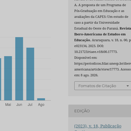
A. A proposta de um Programa de
Pós-Graduação em Educação e as
avaliações da CAPES: Um estudo de
caso a partir da Universidade
Estadual do Oeste do Paraná.
Revist
Ibero-Americana de Estudos em
Educação
, Araraquara, v. 18, n. 00, p
e023134, 2023. DOI:
10.21723/riaee.v18i00.17773.
Disponível em:
https://periodicos.fclar.unesp.br/iber
americana/article/view/17773. Acesso
em: 8 ago. 2026.
Fomatos de Citação
EDIÇÃO
(2023), v. 18, Publicação