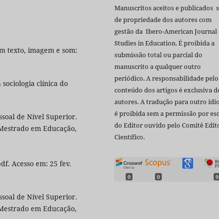
Manuscritos aceitos e publicados 
de propriedade dos autores com
gestão da Ibero-American Journal 
Studies in Education. É proibida a
om texto, imagem e som:
submissão total ou parcial do
manuscrito a qualquer outro
periódico. A responsabilidade pelo
sociologia clínica do
conteúdo dos artigos é exclusiva d
autores. A tradução para outro id
é proibida sem a permissão por esc
oal de Nível Superior.
do Editor ouvido pelo Comitê Edito
 Mestrado em Educação,
Científico.
df. Acesso em: 25 fev.
0
0
0
oal de Nível Superior.
 Mestrado em Educação,