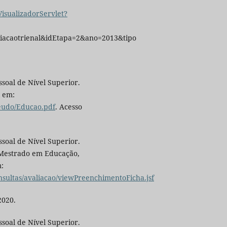
isualizadorServlet?
liacaotrienal&idEtapa=2&ano=2013&tipo
oal de Nível Superior.
l em:
teudo/Educao.pdf
. Acesso
oal de Nível Superior.
 Mestrado em Educação,
:
onsultas/avaliacao/viewPreenchimentoFicha.jsf
2020.
oal de Nível Superior.