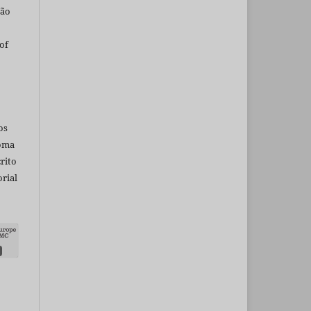
são
of
os
ioma
rito
rial