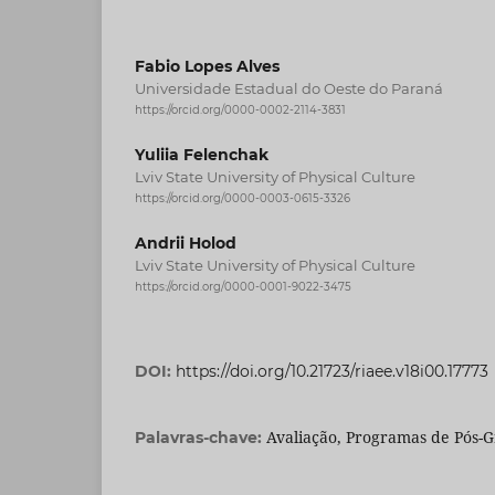
Fabio Lopes Alves
Universidade Estadual do Oeste do Paraná
https://orcid.org/0000-0002-2114-3831
Yuliia Felenchak
Lviv State University of Physical Culture
https://orcid.org/0000-0003-0615-3326
Andrii Holod
Lviv State University of Physical Culture
https://orcid.org/0000-0001-9022-3475
DOI:
https://doi.org/10.21723/riaee.v18i00.17773
Avaliação, Programas de Pós-
Palavras-chave: