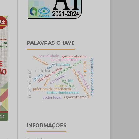
PALAVRAS-CHAVE
sexualidade
grupos abertos
município
herança cultural
progressão continuada
deficiência visual
currículo
saúde
inclusão
itinerário escolar
enseñanza reflexiva
dialética
inmadurez social
participação
gênero
e-learning
mídia
educação
ldb
habitus
prácticas de enseñanza
ensino fundamental
egocentrismo
poder local
INFORMAÇÕES