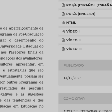
PDF/A (ESPAÑOL (ESPAÑA
PDF/A (ENGLISH)
HTML
ão de Aperfeiçoamento de
VÍDEO I
Programa de Pós-Graduação
tizar o desempenho do
VÍDEO II
niversidade Estadual do
VÍDEO III
nos Pareceres finais da
endações dos avaliadores,
ultores; apresentar, em
PUBLICADO
s e estratégias que são
eventualmente, possam ser
14/12/2023
por outros Programas de
resultados da pesquisa
egativos e as sugestões
COMO CITAR
e das tendências e dos
aduação em Educação no
ALVES, F. L.; FELENCHAK, Y.; HOLOD